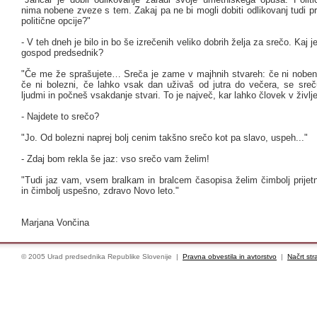
nima nobene zveze s tem. Zakaj pa ne bi mogli dobiti odlikovanj tudi p
politične opcije?"
- V teh dneh je bilo in bo še izrečenih veliko dobrih želja za srečo. Kaj 
gospod predsednik?
"Če me že sprašujete… Sreča je zame v majhnih stvareh: če ni noben
če ni bolezni, če lahko vsak dan uživaš od jutra do večera, se sreč
ljudmi in počneš vsakdanje stvari. To je največ, kar lahko človek v življe
- Najdete to srečo?
"Jo. Od bolezni naprej bolj cenim takšno srečo kot pa slavo, uspeh..."
- Zdaj bom rekla še jaz: vso srečo vam želim!
"Tudi jaz vam, vsem bralkam in bralcem časopisa želim čimbolj prijet
in čimbolj uspešno, zdravo Novo leto."
Marjana Vončina
© 2005 Urad predsednika Republike Slovenije |
Pravna obvestila in avtorstvo
|
Načrt str