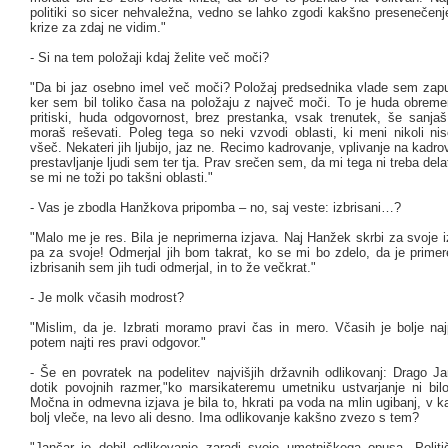
politiki so sicer nehvaležna, vedno se lahko zgodi kakšno presenečenj
krize za zdaj ne vidim."
- Si na tem položaji kdaj želite več moči?
"Da bi jaz osebno imel več moči? Položaj predsednika vlade sem zapus
ker sem bil toliko časa na položaju z največ moči. To je huda obreme
pritiski, huda odgovornost, brez prestanka, vsak trenutek, še sanjaš
moraš reševati. Poleg tega so neki vzvodi oblasti, ki meni nikoli nis
všeč. Nekateri jih ljubijo, jaz ne. Recimo kadrovanje, vplivanje na kadro
prestavljanje ljudi sem ter tja. Prav srečen sem, da mi tega ni treba dela
se mi ne toži po takšni oblasti."
- Vas je zbodla Hanžkova pripomba – no, saj veste: izbrisani…?
"Malo me je res. Bila je neprimerna izjava. Naj Hanžek skrbi za svoje 
pa za svoje! Odmerjal jih bom takrat, ko se mi bo zdelo, da je primer
izbrisanih sem jih tudi odmerjal, in to že večkrat."
- Je molk včasih modrost?
"Mislim, da je. Izbrati moramo pravi čas in mero. Včasih je bolje naj
potem najti res pravi odgovor."
- Še en povratek na podelitev najvišjih državnih odlikovanj: Drago Ja
dotik povojnih razmer,"ko marsikateremu umetniku ustvarjanje ni bi
Močna in odmevna izjava je bila to, hkrati pa voda na mlin ugibanj, v 
bolj vleče, na levo ali desno. Ima odlikovanje kakšno zvezo s tem?
"Jančar je dobil odlikovanje zaradi svoje umetniškega opusa. Politi