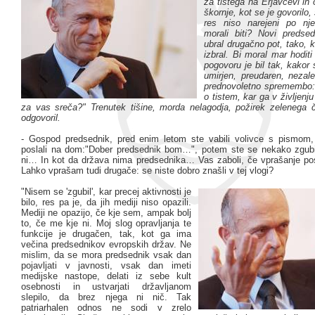
za tistega na Erjavčevi in
škornje, kot se je govorilo,
res niso narejeni po nje
morali biti? Novi predse
ubral drugačno pot, tako, k
izbral. Bi moral mar hodit
pogovoru je bil tak, kakor
umirjen, preudaren, nezal
prednovoletno spremembo: g
o tistem, kar ga v življenju
za vas sreča?" Trenutek tišine, morda nelagodja, požirek zelenega 
odgovoril.
- Gospod predsednik, pred enim letom ste vabili volivce s pismom,
poslali na dom:"Dober predsednik bom…", potem ste se nekako zgubi
ni… In kot da država nima predsednika… Vas zaboli, če vprašanje po
Lahko vprašam tudi drugače: se niste dobro znašli v tej vlogi?
"Nisem se 'zgubil', kar precej aktivnosti je
bilo, res pa je, da jih mediji niso opazili.
Mediji ne opazijo, če kje sem, ampak bolj
to, če me kje ni. Moj slog opravljanja te
funkcije je drugačen, tak, kot ga ima
večina predsednikov evropskih držav. Ne
mislim, da se mora predsednik vsak dan
pojavljati v javnosti, vsak dan imeti
medijske nastope, delati iz sebe kult
osebnosti in ustvarjati državljanom
slepilo, da brez njega ni nič. Tak
patriarhalen odnos ne sodi v zrelo