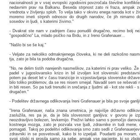
nacionalnosti je v vsej evropski zgodovini povzročala številne konflikte
nedavnim prav na Balkanu. Beseda strpnost zato ni fraza, ampak 
vrednota v življenju sploh. To velja tako v okviru enega naroda kot v živl
moremo imeti strpnih odnosov do drugih narodov, če jih nimamo do
sosedov in ljudi, s katerimi živimo."
- Dvakrat ste nam v zadnjem času ponudili drugačno, recimo bolj n
"gospodično" La, mlado psičko na Brdu, in z Ireno Grafenauer…
"Našlo bi se še kaj."
- Veljate za nekoliko odmaknjenega človeka, ki ne deli razkošno nas
tja, zato je bila ta podoba drugačna.
"No, ne delim tistih narejenih nasmeškov, za katerimi ni prav veliko. Že
padel v jugoslovansko krizo in bil izvoljen kot slovenski predstavnik
potem pa deset let v času tranzicije in vzpostavljanja slovenske države 
bilo toliko problemov, da se res nisem smejal. Navadil sem se reševati
in biti resen. So pa tudi trenutki in srečanja z ljudmi ali - kot ste rekli -
drugačen."
- Podelitev državnega odlikovanja Ireni Grafenauer je bila po svoje ganlj
"Irena Grafenauer, naša znana umetnica, je najvišje državno odliko
zaslužila, res pa je, da je bila slovesnost ganljiva: v govoru je izp
neozdravljivo bolezen, levkemijo. Preživi lahko samo s pomočjo darova
kostnega mozga, zato je pozvala vse ljudi, zdravnike in tudi mene,
pomagati. Takoj po podelitvi odlikovanja smo zato sedli z Grafenauerjev
zdravniki in se posvetovali, kako bi to izpeljali. Poudariti pa moram
svoji stiski ni prosila samo za sebe, ampak vse paciente, ki so zbole