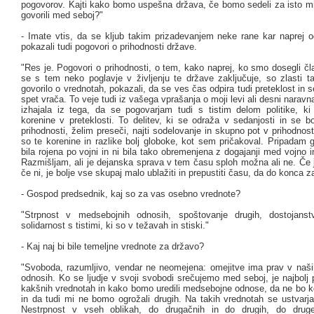
pogovorov. Kajti kako bomo uspešna država, če bomo sedeli za isto mi
govorili med seboj?"
- Imate vtis, da se kljub takim prizadevanjem neke rane kar naprej o
pokazali tudi pogovori o prihodnosti države.
"Res je. Pogovori o prihodnosti, o tem, kako naprej, ko smo dosegli č
se s tem neko poglavje v življenju te države zaključuje, so zlasti ta
govorilo o vrednotah, pokazali, da se ves čas odpira tudi preteklost in
spet vrača. To veje tudi iz vašega vprašanja o moji levi ali desni naravna
izhajala iz tega, da se pogovarjam tudi s tistim delom politike, k
korenine v preteklosti. To delitev, ki se odraža v sedanjosti in se b
prihodnosti, želim preseči, najti sodelovanje in skupno pot v prihodnos
so te korenine in razlike bolj globoke, kot sem pričakoval. Pripadam ge
bila rojena po vojni in ni bila tako obremenjena z dogajanji med vojno in
Razmišljam, ali je dejanska sprava v tem času sploh možna ali ne. Če je
če ni, je bolje vse skupaj malo ublažiti in prepustiti času, da do konca za
- Gospod predsednik, kaj so za vas osebno vrednote?
"Strpnost v medsebojnih odnosih, spoštovanje drugih, dostojans
solidarnost s tistimi, ki so v težavah in stiski."
- Kaj naj bi bile temeljne vrednote za državo?
"Svoboda, razumljivo, vendar ne neomejena: omejitve ima prav v naš
odnosih. Ko se ljudje v svoji svobodi srečujemo med seboj, je najbol
kakšnih vrednotah in kako bomo uredili medsebojne odnose, da ne bo k
in da tudi mi ne bomo ogrožali drugih. Na takih vrednotah se ustvarj
Nestrpnost v vseh oblikah, do drugačnih in do drugih, do drug