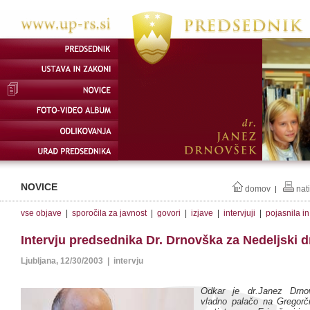
NOVICE
domov
nat
|
vse objave
|
sporočila za javnost
|
govori
|
izjave
|
intervjuji
|
pojasnila i
Intervju predsednika Dr. Drnovška za Nedeljski 
Ljubljana, 12/30/2003 | intervju
Odkar je dr.Janez Drn
vladno palačo na Gregorč