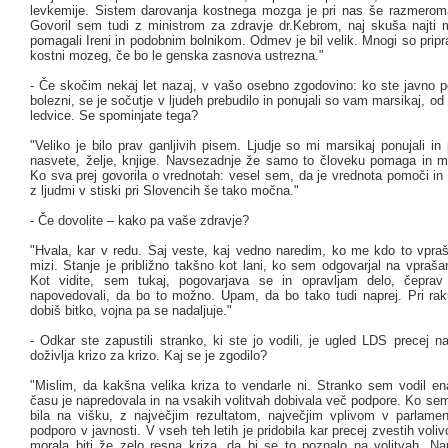
levkemije. Sistem darovanja kostnega mozga je pri nas še razmeroma
Govoril sem tudi z ministrom za zdravje dr.Kebrom, naj skuša najti 
pomagali Ireni in podobnim bolnikom. Odmev je bil velik. Mnogi so pripra
kostni mozeg, če bo le genska zasnova ustrezna."
- Če skočim nekaj let nazaj, v vašo osebno zgodovino: ko ste javno po
bolezni, se je sočutje v ljudeh prebudilo in ponujali so vam marsikaj, od 
ledvice. Se spominjate tega?
"Veliko je bilo prav ganljivih pisem. Ljudje so mi marsikaj ponujali in p
nasvete, želje, knjige. Navsezadnje že samo to človeku pomaga in m
Ko sva prej govorila o vrednotah: vesel sem, da je vrednota pomoči in
z ljudmi v stiski pri Slovencih še tako močna."
- Če dovolite – kako pa vaše zdravje?
"Hvala, kar v redu. Saj veste, kaj vedno naredim, ko me kdo to vpra
mizi. Stanje je približno takšno kot lani, ko sem odgovarjal na vpraša
Kot vidite, sem tukaj, pogovarjava se in opravljam delo, čeprav 
napovedovali, da bo to možno. Upam, da bo tako tudi naprej. Pri rak
dobiš bitko, vojna pa se nadaljuje."
- Odkar ste zapustili stranko, ki ste jo vodili, je ugled LDS precej n
doživlja krizo za krizo. Kaj se je zgodilo?
"Mislim, da kakšna velika kriza to vendarle ni. Stranko sem vodil ena
času je napredovala in na vsakih volitvah dobivala več podpore. Ko sem 
bila na višku, z največjim rezultatom, največjim vplivom v parlamen
podporo v javnosti. V vseh teh letih je pridobila kar precej zvestih voliv
morala biti že zelo resna kriza, da bi se to poznalo na volitvah. N