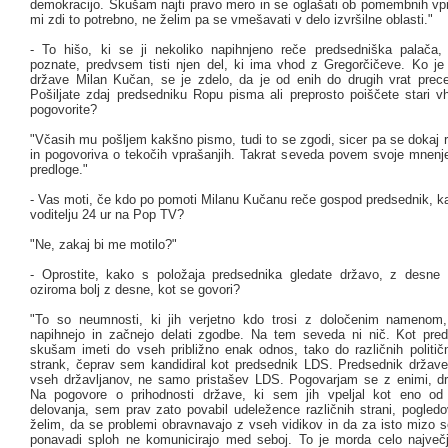
demokracijo. Skušam najti pravo mero in se oglašati ob pomembnih vpr
mi zdi to potrebno, ne želim pa se vmešavati v delo izvršilne oblasti."
- To hišo, ki se ji nekoliko napihnjeno reče predsedniška palača
poznate, predvsem tisti njen del, ki ima vhod z Gregorčičeve. Ko je 
države Milan Kučan, se je zdelo, da je od enih do drugih vrat precej
Pošiljate zdaj predsedniku Ropu pisma ali preprosto poiščete stari v
pogovorite?
"Včasih mu pošljem kakšno pismo, tudi to se zgodi, sicer pa se dokaj 
in pogovoriva o tekočih vprašanjih. Takrat seveda povem svoje mnenj
predloge."
- Vas moti, če kdo po pomoti Milanu Kučanu reče gospod predsednik, ka
voditelju 24 ur na Pop TV?
"Ne, zakaj bi me motilo?"
- Oprostite, kako s položaja predsednika gledate državo, z desne a
oziroma bolj z desne, kot se govori?
"To so neumnosti, ki jih verjetno kdo trosi z določenim namenom,
napihnejo in začnejo delati zgodbe. Na tem seveda ni nič. Kot pre
skušam imeti do vseh približno enak odnos, tako do različnih političn
strank, čeprav sem kandidiral kot predsednik LDS. Predsednik države
vseh državljanov, ne samo pristašev LDS. Pogovarjam se z enimi, drug
Na pogovore o prihodnosti države, ki sem jih vpeljal kot eno od 
delovanja, sem prav zato povabil udeležence različnih strani, pogledo
želim, da se problemi obravnavajo z vseh vidikov in da za isto mizo se
ponavadi sploh ne komunicirajo med seboj. To je morda celo največ