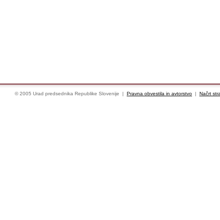
© 2005 Urad predsednika Republike Slovenije |
Pravna obvestila in avtorstvo
|
Načrt str