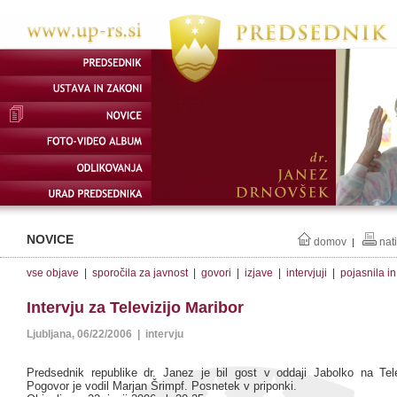
NOVICE
domov
nat
|
vse objave
|
sporočila za javnost
|
govori
|
izjave
|
intervjuji
|
pojasnila i
Intervju za Televizijo Maribor
Ljubljana, 06/22/2006 | intervju
Predsednik republike dr. Janez je bil gost v oddaji Jabolko na Telev
Pogovor je vodil Marjan Šrimpf. Posnetek v priponki.