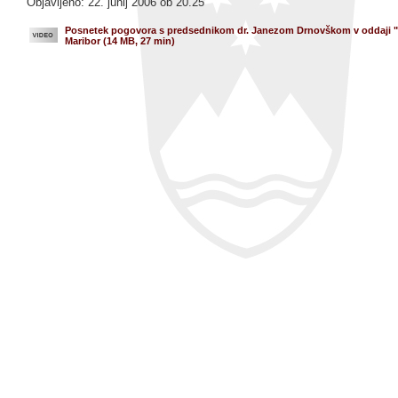
Objavljeno: 22. junij 2006 ob 20.25
Posnetek pogovora s predsednikom dr. Janezom Drnovškom v oddaji "
Maribor (14 MB, 27 min)