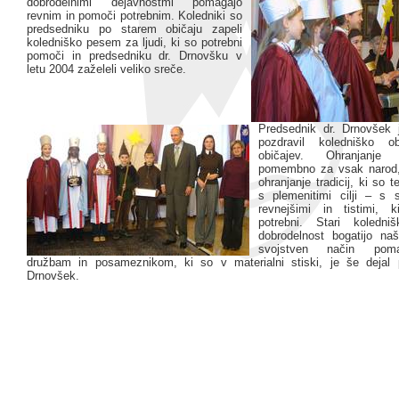
dobrodelnimi dejavnostmi pomagajo
revnim in pomoči potrebnim. Koledniki so
predsedniku po starem običaju zapeli
koledniško pesem za ljudi, ki so potrebni
pomoči in predsedniku dr. Drnovšku v
letu 2004 zaželeli veliko sreče.
Predsednik dr. Drnovšek 
pozdravil koledniško ob
običajev. Ohranjanje 
pomembno za vsak narod, 
ohranjanje tradicij, ki so
s plemenitimi cilji – s s
revnejšimi in tistimi,
potrebni. Stari koledniš
dobrodelnost bogatijo na
svojstven način poma
družbam in posameznikom, ki so v materialni stiski, je še dejal 
Drnovšek.