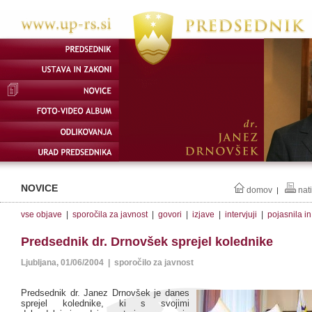
NOVICE
domov
nat
|
vse objave
|
sporočila za javnost
|
govori
|
izjave
|
intervjuji
|
pojasnila i
Predsednik dr. Drnovšek sprejel kolednike
Ljubljana, 01/06/2004 | sporočilo za javnost
Predsednik dr. Janez Drnovšek je danes
sprejel kolednike, ki s svojimi