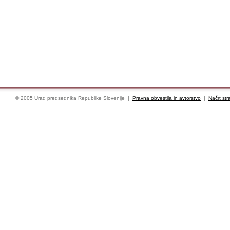
© 2005 Urad predsednika Republike Slovenije |
Pravna obvestila in avtorstvo
|
Načrt str