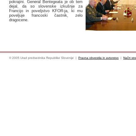
pokrajini. General Bentegeata je ob tem
dejal, da so slovenske izkušnje za
Francijo in poveljstvo KFOR-ja, ki mu
poveljuje francoski častnik, zelo
dragocene.
© 2005 Urad predsednika Republike Slovenije |
Pravna obvestila in avtorstvo
|
Načrt str