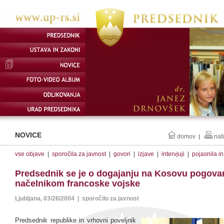
NOVICE
domov
nat
|
vse objave
|
sporočila za javnost
|
govori
|
izjave
|
intervjuji
|
pojasnila i
Predsednik se je o dogajanju na Kosovu pogovar
načelnikom francoske vojske
Ljubljana, 03/26/2004 | sporočilo za javnost
Predsednik republike in vrhovni poveljnik