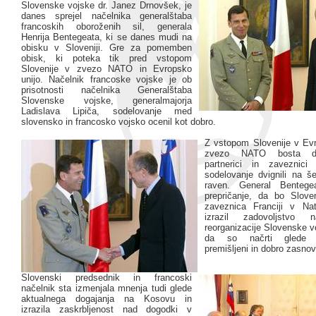
Slovenske vojske dr. Janez Drnovšek, je
danes sprejel načelnika generalštaba
francoskih oboroženih sil, generala
Henrija Bentegeata, ki se danes mudi na
obisku v Sloveniji. Gre za pomemben
obisk, ki poteka tik pred vstopom
Slovenije v zvezo NATO in Evropsko
unijo. Načelnik francoske vojske je ob
prisotnosti načelnika Generalštaba
Slovenske vojske, generalmajorja
Ladislava Lipiča, sodelovanje med
slovensko in francosko vojsko ocenil kot dobro.
Z vstopom Slovenije v Evr
zvezo NATO bosta drž
partnerici in zaveznici
sodelovanje dvignili na še
raven. General Bentegea
prepričanje, da bo Sloven
zaveznica Franciji v N
izrazil zadovoljstvo
reorganizacije Slovenske vo
da so načrti glede re
premišljeni in dobro zasnov
Slovenski predsednik in francoski
načelnik sta izmenjala mnenja tudi glede
aktualnega dogajanja na Kosovu in
izrazila zaskrbljenost nad dogodki v