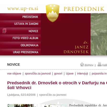
NOVICE
domov
nat
|
vse objave
|
sporočila za javnost
|
govori
|
izjave
|
intervjuji
|
pojasnila i
Predsednik dr. Drnovšek o otrocih v Darfurju na
šoli Vrhovci
Ljubljana, 02/14/2006 | sporočilo za javnost
Predsednik republike dr. Ja