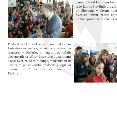
danes obiskal Osnovno šolo V
tako kot po številnih drugih
po Sloveniji v okviru huma
Svet za Darfur začeli zbir
pomoči potrebne otroke v Dar
Predsednik Drnovšek se je pogovarjal s člani
Unicefovega krožka, ki so ga spraševali o
razmerah v Darfurju, o njegovih političnih
aktivnostih za rešitev krize ter o humanitarni
akciji Svet za Darfur. Skupaj z učenkami in
učenci si je slovenski predsednik ogledal
razstavo o Unicefovih aktivnostih v
Darfurju.