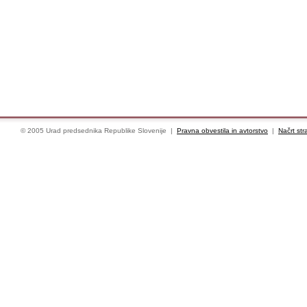
© 2005 Urad predsednika Republike Slovenije |
Pravna obvestila in avtorstvo
|
Načrt str