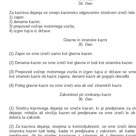
34. člen
Za kazniva dejanja se smejo kazensko odgovornim storilcem izreči tele 
1) zapor;
2) denarna kazen;
3) prepoved vožnje motornega vozila;
4) izgon tujca iz države.
Glavne in stranske kazni
35. člen
(1) Zapor se sme izreči samo kot glavna kazen.
(2) Denarna kazen se sme izreči kot glavna in tudi kot stranska kazen.
(3) Prepoved vožnje motornega vozila in izgon tujca iz države se sme
kot stranski kazni ob kazni zapora, denarni kazni ali pogojni obsodbi.
(4) Poleg glavne kazni se sme izreči ena ali več stranskih kazni.
Zakonitost pri izrekanju kazni
36. člen
(1) Storilcu kaznivega dejanja se izreče kazen, ki je predpisana za s
dejanje; milejša ali strožja kazen od predpisane se sme izreči le ob 
določa ta zakonik.
(2) Za kazniva dejanja, storjena iz koristoljubnosti, se sme izreči de
stranska kazen tudi tedaj, kadar ni predpisana z zakonom, ali kada
predpisano, da bo storilec kaznovan z zaporom ali z denarno kazni