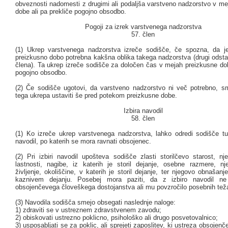
obveznosti nadomesti z drugimi ali podaljša varstveno nadzorstvo v me
dobe ali pa prekliče pogojno obsodbo.
Pogoji za izrek varstvenega nadzorstva
57. člen
(1) Ukrep varstvenega nadzorstva izreče sodišče, če spozna, da j
preizkusno dobo potrebna kakšna oblika takega nadzorstva (drugi odsta
člena). Ta ukrep izreče sodišče za določen čas v mejah preizkusne do
pogojno obsodbo.
(2) Če sodišče ugotovi, da varstveno nadzorstvo ni več potrebno, s
tega ukrepa ustaviti še pred potekom preizkusne dobe.
Izbira navodil
58. člen
(1) Ko izreče ukrep varstvenega nadzorstva, lahko odredi sodišče tu
navodil, po katerih se mora ravnati obsojenec.
(2) Pri izbiri navodil upošteva sodišče zlasti storilčevo starost, nj
lastnosti, nagibe, iz katerih je storil dejanje, osebne razmere, nj
življenje, okoliščine, v katerih je storil dejanje, ter njegovo obnašan
kaznivem dejanju. Posebej mora paziti, da z izbiro navodil ne
obsojenčevega človeškega dostojanstva ali mu povzročilo posebnih tež
(3) Navodila sodišča smejo obsegati naslednje naloge:
1) zdraviti se v ustreznem zdravstvenem zavodu;
2) obiskovati ustrezno poklicno, psihološko ali drugo posvetovalnico;
3) usposabljati se za poklic, ali sprejeti zaposlitev, ki ustreza obsojen