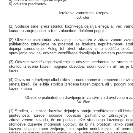
6) odvzem predmetov.
Izrekanje varnostnih ukrepov
63. člen
(1) Sodišče sme izreči storilcu kaznivega dejanja enega ali več varno
kadar so zanje podani s tem zakonikom določeni pogoji.
(2) Obvezno psihiatrično zdravljenje in varstvo v zdravstvenem zav
psihiatrično zdravljenje na prostosti se izrekata neprištevnemu stor
dejanja samostojno. Poleg teh dveh ukrepov sme sodišče izreči 
opravljanja poklica, odvzem vozniškega dovoljenja in odvzem predmeto
(3) Odvzem vozniškega dovoljenja in odvzem predmetov se smeta izre
storilcu izrečena kazen, pogojna obsodba, sodni opomin ali mu je 
kazen.
(4) Obvezno zdravljenje alkoholikov in narkomanov in prepoved opravlja
smeta izreči, če je bila storilcu izrečena kazen zapora ali v pogojni o
kazen zapora.
Obvezno psihiatrično zdravljenje in varstvo v zdravstvenem z
64. člen
(1) Storilcu, ki je storil kaznivo dejanje v stanju neprištevnosti ali bis
prištevnosti, izreče sodišče obvezno psihiatrično zdravljenje
zdravstvenem zavodu, če na podlagi teže storjenega kaznivega deja
storilčeve duševne motenosti ugotovi, da bi na prostosti lahko stor
kaznivo dejanje zoper življenje, telo, spolno nedotakljivost ali prem