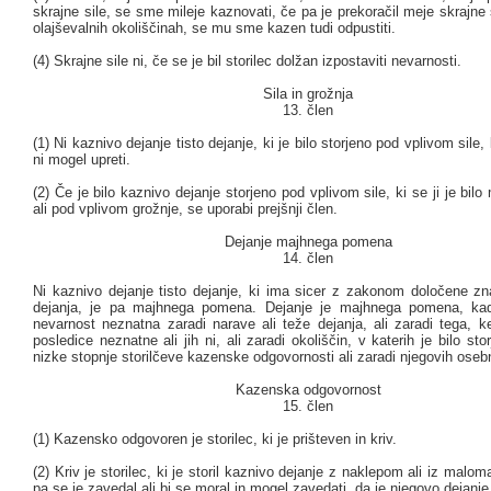
skrajne sile, se sme mileje kaznovati, če pa je prekoračil meje skrajne
olajševalnih okoliščinah, se mu sme kazen tudi odpustiti.
(4) Skrajne sile ni, če se je bil storilec dolžan izpostaviti nevarnosti.
Sila in grožnja
13. člen
(1) Ni kaznivo dejanje tisto dejanje, ki je bilo storjeno pod vplivom sile, k
ni mogel upreti.
(2) Če je bilo kaznivo dejanje storjeno pod vplivom sile, ki se ji je bilo
ali pod vplivom grožnje, se uporabi prejšnji člen.
Dejanje majhnega pomena
14. člen
Ni kaznivo dejanje tisto dejanje, ki ima sicer z zakonom določene z
dejanja, je pa majhnega pomena. Dejanje je majhnega pomena, kad
nevarnost neznatna zaradi narave ali teže dejanja, ali zaradi tega, k
posledice neznatne ali jih ni, ali zaradi okoliščin, v katerih je bilo sto
nizke stopnje storilčeve kazenske odgovornosti ali zaradi njegovih osebn
Kazenska odgovornost
15. člen
(1) Kazensko odgovoren je storilec, ki je prišteven in kriv.
(2) Kriv je storilec, ki je storil kaznivo dejanje z naklepom ali iz malom
pa se je zavedal ali bi se moral in mogel zavedati, da je njegovo dejanj