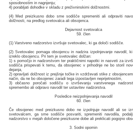
sposobnostim in nagnjenju;
4) porabljati dohodke v skladu z preživninskimi dolžnostmi.
(4) Med preizkusno dobo sme sodišče spremeniti ali odpraviti navo
dolžnosti, na predlog svetovalca ali obsojenca.
Dejavnost svetovalca
59. člen
(1) Varstveno nadzorstvo izvršuje svetovalec, ki ga določi sodišče.
(2) Svetovalec pomaga obsojencu in nadzira izpolnjevanje navodil, ki 
izreklo obsojencu. Pri tem je svetovalec dolžan:
1) s pomočjo in nadzorstvom ter praktičnimi napotki in nasveti za izvr
sodišča prispevati k temu, da obsojenec v prihodnje ne bo storil no
dejanja,
2) opravljati dolžnost iz prejšnje točke in vzdrževati stike z obsojencem
način, da ne bo obsojenec zaradi tega izpostavljen neprijetnostim,
3) občasno poročati sodišču o izvrševanju varstvenega nadzorstv
spremembo ali odpravo navodil ter ustavitev nadzorstva.
Posledice neizpolnjevanja navodil
60. člen
Če obsojenec med preizkusno dobo ne izpolnjuje navodil ali se iz
svetovalcem, ga sme sodišče posvariti, spremeniti navodila, podalj
nadzorstvo v mejah določene preizkusne dobe ali preklicati pogojno ob
3. Sodni opomin