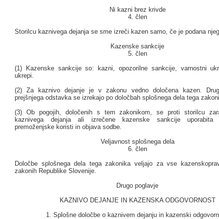
Ni kazni brez krivde
4. člen
Storilcu kaznivega dejanja se sme izreči kazen samo, če je podana njeg
Kazenske sankcije
5. člen
(1) Kazenske sankcije so: kazni, opozorilne sankcije, varnostni ukr
ukrepi.
(2) Za kaznivo dejanje je v zakonu vedno določena kazen. Drug
prejšnjega odstavka se izrekajo po določbah splošnega dela tega zakon
(3) Ob pogojih, določenih s tem zakonikom, se proti storilcu zar
kaznivega dejanja ali izrečene kazenske sankcije uporabita
premoženjske koristi in objava sodbe.
Veljavnost splošnega dela
6. člen
Določbe splošnega dela tega zakonika veljajo za vse kazenskopra
zakonih Republike Slovenije.
Drugo poglavje
KAZNIVO DEJANJE IN KAZENSKA ODGOVORNOST
1. Splošne določbe o kaznivem dejanju in kazenski odgovorn