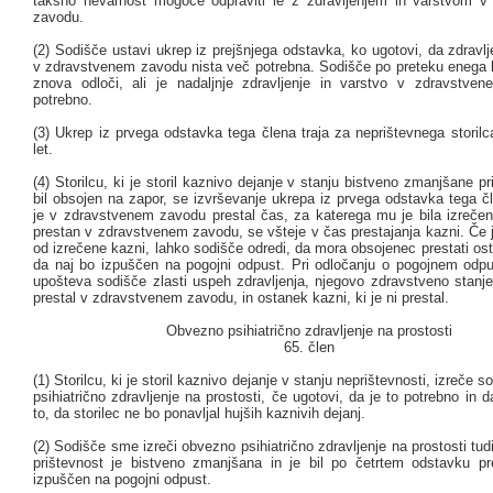
takšno nevarnost mogoče odpraviti le z zdravljenjem in varstvom 
zavodu.
(2) Sodišče ustavi ukrep iz prejšnjega odstavka, ko ugotovi, da zdravlj
v zdravstvenem zavodu nista več potrebna. Sodišče po preteku enega l
znova odloči, ali je nadaljnje zdravljenje in varstvo v zdravstv
potrebno.
(3) Ukrep iz prvega odstavka tega člena traja za neprištevnega storil
let.
(4) Storilcu, ki je storil kaznivo dejanje v stanju bistveno zmanjšane pri
bil obsojen na zapor, se izvrševanje ukrepa iz prvega odstavka tega č
je v zdravstvenem zavodu prestal čas, za katerega mu je bila izreče
prestan v zdravstvenem zavodu, se všteje v čas prestajanja kazni. Če j
od izrečene kazni, lahko sodišče odredi, da mora obsojenec prestati ost
da naj bo izpuščen na pogojni odpust. Pri odločanju o pogojnem odp
upošteva sodišče zlasti uspeh zdravljenja, njegovo zdravstveno stanje
prestal v zdravstvenem zavodu, in ostanek kazni, ki je ni prestal.
Obvezno psihiatrično zdravljenje na prostosti
65. člen
(1) Storilcu, ki je storil kaznivo dejanje v stanju neprištevnosti, izreče
psihiatrično zdravljenje na prostosti, če ugotovi, da je to potrebno in 
to, da storilec ne bo ponavljal hujših kaznivih dejanj.
(2) Sodišče sme izreči obvezno psihiatrično zdravljenje na prostosti tudi 
prištevnost je bistveno zmanjšana in je bil po četrtem odstavku pr
izpuščen na pogojni odpust.