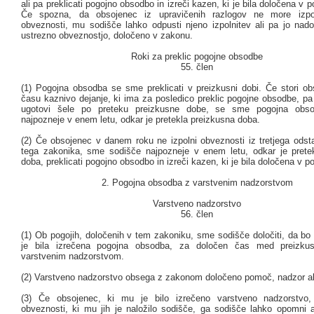
ali pa preklicati pogojno obsodbo in izreči kazen, ki je bila določena v p
Če spozna, da obsojenec iz upravičenih razlogov ne more izpol
obveznosti, mu sodišče lahko odpusti njeno izpolnitev ali pa jo nad
ustrezno obveznostjo, določeno v zakonu.
Roki za preklic pogojne obsodbe
55. člen
(1) Pogojna obsodba se sme preklicati v preizkusni dobi. Če stori o
času kaznivo dejanje, ki ima za posledico preklic pogojne obsodbe, pa
ugotovi šele po preteku preizkusne dobe, se sme pogojna obsod
najpozneje v enem letu, odkar je pretekla preizkusna doba.
(2) Če obsojenec v danem roku ne izpolni obveznosti iz tretjega odst
tega zakonika, sme sodišče najpozneje v enem letu, odkar je prete
doba, preklicati pogojno obsodbo in izreči kazen, ki je bila določena v p
2. Pogojna obsodba z varstvenim nadzorstvom
Varstveno nadzorstvo
56. člen
(1) Ob pogojih, določenih v tem zakoniku, sme sodišče določiti, da bo 
je bila izrečena pogojna obsodba, za določen čas med preizk
varstvenim nadzorstvom.
(2) Varstveno nadzorstvo obsega z zakonom določeno pomoč, nadzor ali
(3) Če obsojenec, ki mu je bilo izrečeno varstveno nadzorstvo, 
obveznosti, ki mu jih je naložilo sodišče, ga sodišče lahko opomni a