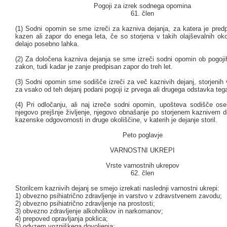
Pogoji za izrek sodnega opomina
61. člen
(1) Sodni opomin se sme izreči za kazniva dejanja, za katera je pred
kazen ali zapor do enega leta, če so storjena v takih olajševalnih okol
delajo posebno lahka.
(2) Za določena kazniva dejanja se sme izreči sodni opomin ob pogojih
zakon, tudi kadar je zanje predpisan zapor do treh let.
(3) Sodni opomin sme sodišče izreči za več kaznivih dejanj, storjenih
za vsako od teh dejanj podani pogoji iz prvega ali drugega odstavka teg
(4) Pri odločanju, ali naj izreče sodni opomin, upošteva sodišče oseb
njegovo prejšnje življenje, njegovo obnašanje po storjenem kaznivem d
kazenske odgovornosti in druge okoliščine, v katerih je dejanje storil.
Peto poglavje
VARNOSTNI UKREPI
Vrste varnostnih ukrepov
62. člen
Storilcem kaznivih dejanj se smejo izrekati naslednji varnostni ukrepi:
1) obvezno psihiatrično zdravljenje in varstvo v zdravstvenem zavodu;
2) obvezno psihiatrično zdravljenje na prostosti;
3) obvezno zdravljenje alkoholikov in narkomanov;
4) prepoved opravljanja poklica;
5) odvzem vozniškega dovoljenja;