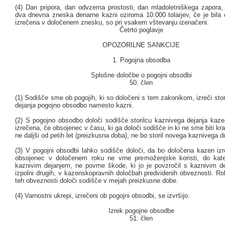
(4) Dan pripora, dan odvzema prostosti, dan mladoletniškega zapora,
dva dnevna zneska denarne kazni oziroma 10.000 tolarjev, če je bila
izrečena v določenem znesku, so pri vsakem vštevanju izenačeni.
Četrto poglavje
OPOZORILNE SANKCIJE
1. Pogojna obsodba
Splošne določbe o pogojni obsodbi
50. člen
(1) Sodišče sme ob pogojih, ki so določeni s tem zakonikom, izreči sto
dejanja pogojno obsodbo namesto kazni.
(2) S pogojno obsodbo določi sodišče storilcu kaznivega dejanja kaze
izrečena, če obsojenec v času, ki ga določi sodišče in ki ne sme biti kra
ne daljši od petih let (preizkusna doba), ne bo storil novega kaznivega d
(3) V pogojni obsodbi lahko sodišče določi, da bo določena kazen izr
obsojenec v določenem roku ne vrne premoženjske koristi, do kate
kaznivim dejanjem, ne povrne škode, ki jo je povzročil s kaznivim de
izpolni drugih, v kazenskopravnih določbah predvidenih obveznosti. Ro
teh obveznosti določi sodišče v mejah preizkusne dobe.
(4) Varnostni ukrepi, izrečeni ob pogojni obsodbi, se izvršijo.
Izrek pogojne obsodbe
51. člen