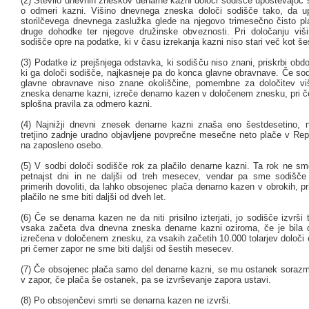
(2) Število dnevnih zneskov denarne kazni določi sodišče upoštevajoč 
o odmeri kazni. Višino dnevnega zneska določi sodišče tako, da u
storilčevega dnevnega zaslužka glede na njegovo trimesečno čisto pl
druge dohodke ter njegove družinske obveznosti. Pri določanju vi
sodišče opre na podatke, ki v času izrekanja kazni niso stari več kot š
(3) Podatke iz prejšnjega odstavka, ki sodišču niso znani, priskrbi obd
ki ga določi sodišče, najkasneje pa do konca glavne obravnave. Če so
glavne obravnave niso znane okoliščine, pomembne za določitev vi
zneska denarne kazni, izreče denarno kazen v določenem znesku, pri 
splošna pravila za odmero kazni.
(4) Najnižji dnevni znesek denarne kazni znaša eno šestdesetino, n
tretjino zadnje uradno objavljene povprečne mesečne neto plače v Repu
na zaposleno osebo.
(5) V sodbi določi sodišče rok za plačilo denarne kazni. Ta rok ne sme
petnajst dni in ne daljši od treh mesecev, vendar pa sme sodišče
primerih dovoliti, da lahko obsojenec plača denarno kazen v obrokih, p
plačilo ne sme biti daljši od dveh let.
(6) Če se denarna kazen ne da niti prisilno izterjati, jo sodišče izvrši
vsaka začeta dva dnevna zneska denarne kazni oziroma, če je bila
izrečena v določenem znesku, za vsakih začetih 10.000 tolarjev določi
pri čemer zapor ne sme biti daljši od šestih mesecev.
(7) Če obsojenec plača samo del denarne kazni, se mu ostanek soraz
v zapor, če plača še ostanek, pa se izvrševanje zapora ustavi.
(8) Po obsojenčevi smrti se denarna kazen ne izvrši.