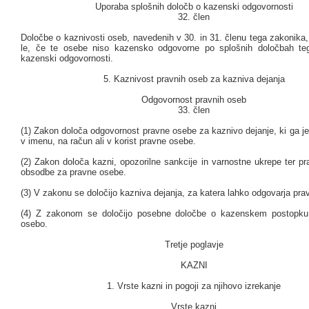
Uporaba splošnih določb o kazenski odgovornosti
32. člen
Določbe o kaznivosti oseb, navedenih v 30. in 31. členu tega zakonika,
le, če te osebe niso kazensko odgovorne po splošnih določbah te
kazenski odgovornosti.
5. Kaznivost pravnih oseb za kazniva dejanja
Odgovornost pravnih oseb
33. člen
(1) Zakon določa odgovornost pravne osebe za kaznivo dejanje, ki ga je s
v imenu, na račun ali v korist pravne osebe.
(2) Zakon določa kazni, opozorilne sankcije in varnostne ukrepe ter p
obsodbe za pravne osebe.
(3) V zakonu se določijo kazniva dejanja, za katera lahko odgovarja pr
(4) Z zakonom se določijo posebne določbe o kazenskem postopku
osebo.
Tretje poglavje
KAZNI
1. Vrste kazni in pogoji za njihovo izrekanje
Vrste kazni