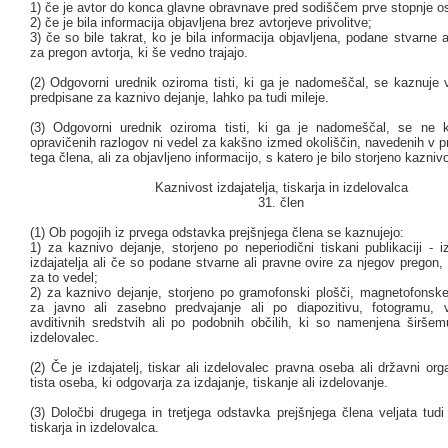
1) če je avtor do konca glavne obravnave pred sodiščem prve stopnje o
2) če je bila informacija objavljena brez avtorjeve privolitve;
3) če so bile takrat, ko je bila informacija objavljena, podane stvarne a
za pregon avtorja, ki še vedno trajajo.
(2) Odgovorni urednik oziroma tisti, ki ga je nadomeščal, se kaznuje 
predpisane za kaznivo dejanje, lahko pa tudi mileje.
(3) Odgovorni urednik oziroma tisti, ki ga je nadomeščal, se ne 
opravičenih razlogov ni vedel za kakšno izmed okoliščin, navedenih v 
tega člena, ali za objavljeno informacijo, s katero je bilo storjeno kazniv
Kaznivost izdajatelja, tiskarja in izdelovalca
31. člen
(1) Ob pogojih iz prvega odstavka prejšnjega člena se kaznujejo:
1) za kaznivo dejanje, storjeno po neperiodični tiskani publikaciji - iz
izdajatelja ali če so podane stvarne ali pravne ovire za njegov pregon, p
za to vedel;
2) za kaznivo dejanje, storjeno po gramofonski plošči, magnetofonske
za javno ali zasebno predvajanje ali po diapozitivu, fotogramu, v
avditivnih sredstvih ali po podobnih občilih, ki so namenjena širšemu
izdelovalec.
(2) Če je izdajatelj, tiskar ali izdelovalec pravna oseba ali državni or
tista oseba, ki odgovarja za izdajanje, tiskanje ali izdelovanje.
(3) Določbi drugega in tretjega odstavka prejšnjega člena veljata tudi 
tiskarja in izdelovalca.