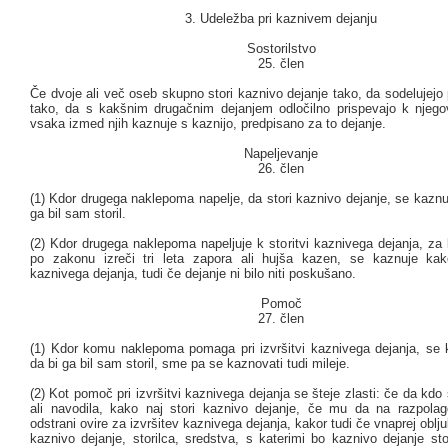
3. Udeležba pri kaznivem dejanju
Sostorilstvo
25. člen
Če dvoje ali več oseb skupno stori kaznivo dejanje tako, da sodelujejo pri
tako, da s kakšnim drugačnim dejanjem odločilno prispevajo k njegovi
vsaka izmed njih kaznuje s kaznijo, predpisano za to dejanje.
Napeljevanje
26. člen
(1) Kdor drugega naklepoma napelje, da stori kaznivo dejanje, se kaznu
ga bil sam storil.
(2) Kdor drugega naklepoma napeljuje k storitvi kaznivega dejanja, za
po zakonu izreči tri leta zapora ali hujša kazen, se kaznuje ka
kaznivega dejanja, tudi če dejanje ni bilo niti poskušano.
Pomoč
27. člen
(1) Kdor komu naklepoma pomaga pri izvršitvi kaznivega dejanja, se 
da bi ga bil sam storil, sme pa se kaznovati tudi mileje.
(2) Kot pomoč pri izvršitvi kaznivega dejanja se šteje zlasti: če da kdo 
ali navodila, kako naj stori kaznivo dejanje, če mu da na razpolag
odstrani ovire za izvršitev kaznivega dejanja, kakor tudi če vnaprej obljub
kaznivo dejanje, storilca, sredstva, s katerimi bo kaznivo dejanje st