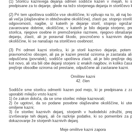
(1) Storilcu kaznivega dejanja odmeri sodišče kazen v mejah, ki
predpisane za to dejanje, glede na težo storjenega dejanja in storilčevo 
(2) Pri tem upošteva sodišče vse okoliščine, ki vplivajo na to, ali naj 
ali večja (olajševalne in obteževalne okoliščine), zlasti pa: stopnjo stor
odgovornosti, nagibe, iz katerih je dejanje storil, stopnjo ogrožan
zavarovane dobrine, okoliščine, v katerih je bilo dejanje storjeno, pre
storilca, njegove osebne in premoženjske razmere, njegovo obnašanj
dejanju, zlasti, ali je poravnal škodo, povzročeno s kaznivim dej
okoliščine, ki se nanašajo na storilčevo osebnost.
(3) Pri odmeri kazni storilcu, ki je storil kaznivo dejanje, pote
pravnomočno obsojen, ali pa je kazen prestal oziroma je zastarala ali
odpuščena (povratek), sodišče upošteva zlasti, ali je bilo prejšnje dej
kot novo, ali sta bili obe dejanji storjeni iz enakih nagibov, in koliko čas
prejšnje obsodbe oziroma od prestane, odpuščene ali zastarane kazni.
Omilitev kazni
42. člen
Sodišče sme storilcu odmeriti kazen pod mejo, ki je predpisana z z
uporabiti milejšo vrsto kazni:
1) če zakon določa, da se sme storilec mileje kaznovati;
2) če ugotovi, da so podane posebne olajševalne okoliščine, ki utem
omiljene kazni;
3) če storilec kaznivih dejanj, storjenih v hudodelski združbi, prep
izvrševanje teh dejanj, ali če razkrije podatke, ki so pomembni za p
dokazovanje že storjenih kaznivih dejanj.
Meje omilitve kazni zapora