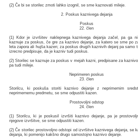
(2) Če bi se storilec zmoti lahko izognil, se sme kaznovati mileje.
2. Poskus kaznivega dejanja
Poskus
22. člen
(1) Kdor je izvršitev naklepnega kaznivega dejanja začel, pa ga n
kaznuje za poskus, če gre za kaznivo dejanje, za katero se sme po zak
leta zapora ali hujša kazen; za poskus drugih kaznivih dejanj pa samo 
izrecno predpisuje, da je kazniv tudi poskus.
(2) Storilec se kaznuje za poskus v mejah kazni, predpisane za kaznivo
pa tudi mileje.
Neprimeren poskus
23. člen
Storilcu, ki poskuša storiti kaznivo dejanje z neprimernim sreds
neprimernemu predmetu, se sme odpustiti kazen.
Prostovoljni odstop
24. člen
(1) Storilcu, ki je poskusil izvršiti kaznivo dejanje, pa je prostovol
njegove izvršitve, se sme odpustiti kazen.
(2) Če storilec prostovoljno odstopi od izvršitve kaznivega dejanja, se k
dejanja, ki pomenijo kakšno drugo samostojno kaznivo dejanje.