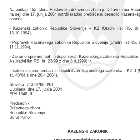
Na podlagi 153. člena Poslovnika državnega zbora je Državni zbor Repu
na seji dne 17. junija 2004 potrdil uradno prečiščeno besedilo Kazenske
obsega:
- Kazenski zakonik Republike Slovenije – KZ (Uradni list RS, št
13.10.1994),
- Popravek Kazenskega zakonika Republike Slovenije (Uradni list RS, š
11.11.1994),
- Zakon o spremembah in dopolnitvah Kazenskega zakonika Republike S
A (Uradni list RS, št. 23/99 z dne 8.4.1999) in
- Zakon o spremembah in dopolnitvah Kazenskega zakonika - KZ-B (U
št. 40/04 z dne 20.4.2004).
Številka: 713-01/89-3/61
Ljubljana, dne 17. junija 2004
EPA 1348-III
Predsednik
Državnega zbora
Republike Slovenije
Borut Pahor
KAZENSKI ZAKONIK