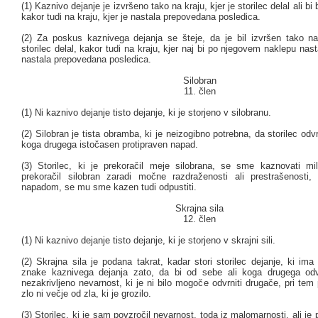
(1) Kaznivo dejanje je izvršeno tako na kraju, kjer je storilec delal ali bi b
kakor tudi na kraju, kjer je nastala prepovedana posledica.
(2) Za poskus kaznivega dejanja se šteje, da je bil izvršen tako na 
storilec delal, kakor tudi na kraju, kjer naj bi po njegovem naklepu nasta
nastala prepovedana posledica.
Silobran
11. člen
(1) Ni kaznivo dejanje tisto dejanje, ki je storjeno v silobranu.
(2) Silobran je tista obramba, ki je neizogibno potrebna, da storilec odv
koga drugega istočasen protipraven napad.
(3) Storilec, ki je prekoračil meje silobrana, se sme kaznovati mi
prekoračil silobran zaradi močne razdraženosti ali prestrašenosti
napadom, se mu sme kazen tudi odpustiti.
Skrajna sila
12. člen
(1) Ni kaznivo dejanje tisto dejanje, ki je storjeno v skrajni sili.
(2) Skrajna sila je podana takrat, kadar stori storilec dejanje, ki i
znake kaznivega dejanja zato, da bi od sebe ali koga drugega odv
nezakrivljeno nevarnost, ki je ni bilo mogoče odvrniti drugače, pri tem
zlo ni večje od zla, ki je grozilo.
(3) Storilec, ki je sam povzročil nevarnost, toda iz malomarnosti, ali je 