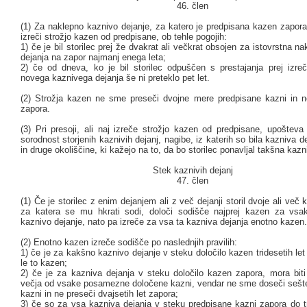
46. člen
(1) Za naklepno kaznivo dejanje, za katero je predpisana kazen zapor
izreči strožjo kazen od predpisane, ob tehle pogojih:
1) če je bil storilec prej že dvakrat ali večkrat obsojen za istovrstna n
dejanja na zapor najmanj enega leta;
2) če od dneva, ko je bil storilec odpuščen s prestajanja prej izre
novega kaznivega dejanja še ni preteklo pet let.
(2) Strožja kazen ne sme preseči dvojne mere predpisane kazni in ne
zapora.
(3) Pri presoji, ali naj izreče strožjo kazen od predpisane, upošteva
sorodnost storjenih kaznivih dejanj, nagibe, iz katerih so bila kazniva de
in druge okoliščine, ki kažejo na to, da bo storilec ponavljal takšna kazn
Stek kaznivih dejanj
47. člen
(1) Če je storilec z enim dejanjem ali z več dejanji storil dvoje ali več 
za katera se mu hkrati sodi, določi sodišče najprej kazen za vs
kaznivo dejanje, nato pa izreče za vsa ta kazniva dejanja enotno kazen.
(2) Enotno kazen izreče sodišče po naslednjih pravilih:
1) če je za kakšno kaznivo dejanje v steku določilo kazen tridesetih let
le to kazen;
2) če je za kazniva dejanja v steku določilo kazen zapora, mora bit
večja od vsake posamezne določene kazni, vendar ne sme doseči sešt
kazni in ne preseči dvajsetih let zapora;
3) če so za vsa kazniva dejanja v steku predpisane kazni zapora do tr