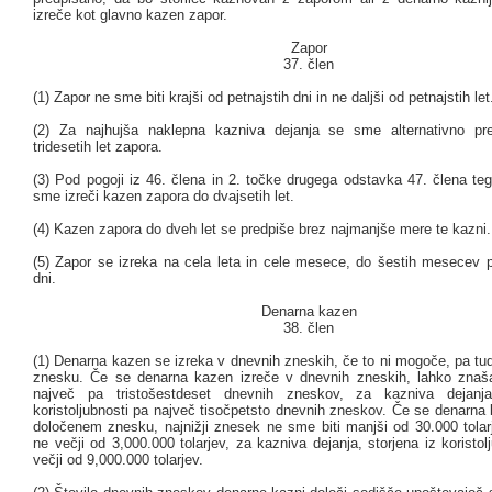
izreče kot glavno kazen zapor.
Zapor
37. člen
(1) Zapor ne sme biti krajši od petnajstih dni in ne daljši od petnajstih let
(2) Za najhujša naklepna kazniva dejanja se sme alternativno pre
tridesetih let zapora.
(3) Pod pogoji iz 46. člena in 2. točke drugega odstavka 47. člena te
sme izreči kazen zapora do dvajsetih let.
(4) Kazen zapora do dveh let se predpiše brez najmanjše mere te kazni.
(5) Zapor se izreka na cela leta in cele mesece, do šestih mesecev p
dni.
Denarna kazen
38. člen
(1) Denarna kazen se izreka v dnevnih zneskih, če to ni mogoče, pa tu
znesku. Če se denarna kazen izreče v dnevnih zneskih, lahko znaš
največ pa tristošestdeset dnevnih zneskov, za kazniva dejanja
koristoljubnosti pa največ tisočpetsto dnevnih zneskov. Če se denarna
določenem znesku, najnižji znesek ne sme biti manjši od 30.000 tolarj
ne večji od 3,000.000 tolarjev, za kazniva dejanja, storjena iz koristol
večji od 9,000.000 tolarjev.