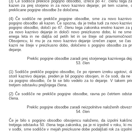
(3) Če sodišče prekliče pogojno obsodbo, izreče po 47. členu tega z
kazen za prej storjeno in za novo kaznivo dejanje; pri tem vzame, 
preklicane pogojne obsodbe že določena.
(4) Če sodišče ne prekliče pogojne obsodbe, sme za novo kaznivo 
pogojno obsodbo ali kazen. Če spozna, da je treba tudi za novo kaznivo
pogojno obsodbo, določi po 47. členu tega zakonika enotno kazen za pr
za novo kaznivo dejanje in določi novo preizkusno dobo, ki ne sme 
enega leta in ne daljša od petih let in se šteje od pravnomočnos
Obsojencu, ki mu je za novo kaznivo dejanje izrečen zapor, se čas 
kazni ne šteje v preizkusno dobo, določeno s pogojno obsodbo za pr
dejanje.
Preklic pogojne obsodbe zaradi prej storjenega kaznivega dej
53. člen
(1) Sodišče prekliče pogojno obsodbo, če po njenem izreku ugotovi, d
storil kaznivo dejanje, preden je bil pogojno obsojen, in če sodi, da ne 
za pogojno obsodbo, če bi se bilo vedelo za to dejanje. V takem pr
tretjem odstavku prejšnjega člena.
(2) Če sodišče ne prekliče pogojne obsodbe, ravna po četrtem odsta
člena.
Preklic pogojne obsodbe zaradi neizpolnitve naloženih obvezn
54. člen
Če je bilo s pogojno obsodbo obsojencu naloženo, da izpolni kakšn
tretjega odstavka 50. člena tega zakonika, pa je ni izpolnil v roku, ki mu
v sodbi, sme sodišče v mejah preizkusne dobe podaljšati rok za izpoln