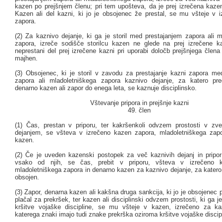
kazen po prejšnjem členu; pri tem upošteva, da je prej izrečena kaze
Kazen ali del kazni, ki jo je obsojenec že prestal, se mu všteje v 
zapora.
(2) Za kaznivo dejanje, ki ga je storil med prestajanjem zapora ali m
zapora, izreče sodišče storilcu kazen ne glede na prej izrečene ka
neprestani del prej izrečene kazni pri uporabi določb prejšnjega člen
majhen.
(3) Obsojenec, ki je storil v zavodu za prestajanje kazni zapora me
zapora ali mladoletniškega zapora kaznivo dejanje, za katero pre
denarno kazen ali zapor do enega leta, se kaznuje disciplinsko.
Vštevanje pripora in prejšnje kazni
49. člen
(1) Čas, prestan v priporu, ter kakršenkoli odvzem prostosti v zv
dejanjem, se všteva v izrečeno kazen zapora, mladoletniškega zap
kazen.
(2) Če je uveden kazenski postopek za več kaznivih dejanj in pripor
vsako od njih, se čas, prebit v priporu, všteva v izrečeno 
mladoletniškega zapora in denarno kazen za kaznivo dejanje, za katero
obsojen.
(3) Zapor, denarna kazen ali kakšna druga sankcija, ki jo je obsojenec 
plačal za prekršek, ter kazen ali disciplinski odvzem prostosti, ki ga je
kršitve vojaške discipline, se mu všteje v kazen, izrečeno za ka
katerega znaki imajo tudi znake prekrška oziroma kršitve vojaške discip