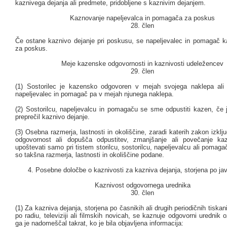
kaznivega dejanja ali predmete, pridobljene s kaznivim dejanjem.
Kaznovanje napeljevalca in pomagača za poskus
28. člen
Če ostane kaznivo dejanje pri poskusu, se napeljevalec in pomagač k
za poskus.
Meje kazenske odgovornosti in kaznivosti udeležencev
29. člen
(1) Sostorilec je kazensko odgovoren v mejah svojega naklepa ali
napeljevalec in pomagač pa v mejah njunega naklepa.
(2) Sostorilcu, napeljevalcu in pomagaču se sme odpustiti kazen, če j
preprečil kaznivo dejanje.
(3) Osebna razmerja, lastnosti in okoliščine, zaradi katerih zakon izkl
odgovornost ali dopušča odpustitev, zmanjšanje ali povečanje ka
upoštevati samo pri tistem storilcu, sostorilcu, napeljevalcu ali pomaga
so takšna razmerja, lastnosti in okoliščine podane.
4. Posebne določbe o kaznivosti za kazniva dejanja, storjena po jav
Kaznivost odgovornega urednika
30. člen
(1) Za kazniva dejanja, storjena po časnikih ali drugih periodičnih tiskan
po radiu, televiziji ali filmskih novicah, se kaznuje odgovorni urednik oz
ga je nadomeščal takrat, ko je bila objavljena informacija: