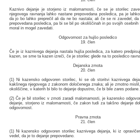
Kaznivo dejanje je storjeno iz malomarnosti, če se je storilec zave
njegovega ravnanja lahko nastane prepovedana posledica, pa je lahkom
da jo bo lahko preprečil ali da ne bo nastala; ali če se ni zavedel, d
prepovedana posledica, pa bi se bil po okoliščinah in po svojih osebnih 
moral in mogel zavedati.
Odgovornost za hujšo posledico
19. člen
Če je iz kaznivega dejanja nastala hujša posledica, za katero predpis
kazen, se sme ta kazen izreči, če je storilec glede na to posledico rav
Dejanska zmota
20. člen
(1) Ni kazensko odgovoren storilec, ki se ob storitvi kaznivega deja
kakšnega njegovega z zakonom določenega znaka; ali je zmotno mislil
okoliščine, v katerih bi bilo to dejanje dopustno, če bi bile zares podane.
(2) Če je bil storilec v zmoti zaradi malomarnosti, je kazensko odgov
dejanje, storjeno iz malomarnosti, če zakon tudi za takšno dejanje d
odgovornost.
Pravna zmota
21. člen
(1) Ni kazensko odgovoren storilec kaznivega dejanja, ki iz opravičen
vedel, da je to dejanje prepovedano.