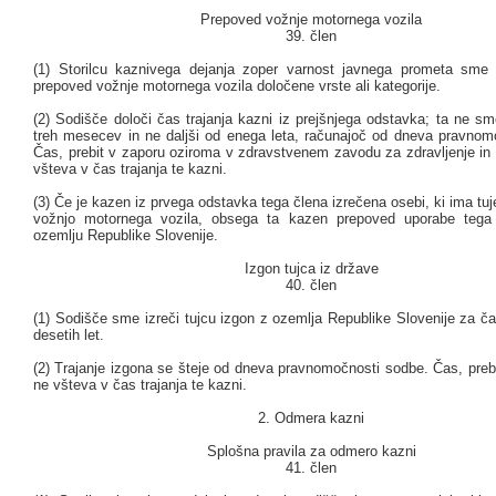
Prepoved vožnje motornega vozila
39. člen
(1) Storilcu kaznivega dejanja zoper varnost javnega prometa sme 
prepoved vožnje motornega vozila določene vrste ali kategorije.
(2) Sodišče določi čas trajanja kazni iz prejšnjega odstavka; ta ne sme
treh mesecev in ne daljši od enega leta, računajoč od dneva pravnom
Čas, prebit v zaporu oziroma v zdravstvenem zavodu za zdravljenje in 
všteva v čas trajanja te kazni.
(3) Če je kazen iz prvega odstavka tega člena izrečena osebi, ki ima tuj
vožnjo motornega vozila, obsega ta kazen prepoved uporabe tega 
ozemlju Republike Slovenije.
Izgon tujca iz države
40. člen
(1) Sodišče sme izreči tujcu izgon z ozemlja Republike Slovenije za č
desetih let.
(2) Trajanje izgona se šteje od dneva pravnomočnosti sodbe. Čas, preb
ne všteva v čas trajanja te kazni.
2. Odmera kazni
Splošna pravila za odmero kazni
41. člen