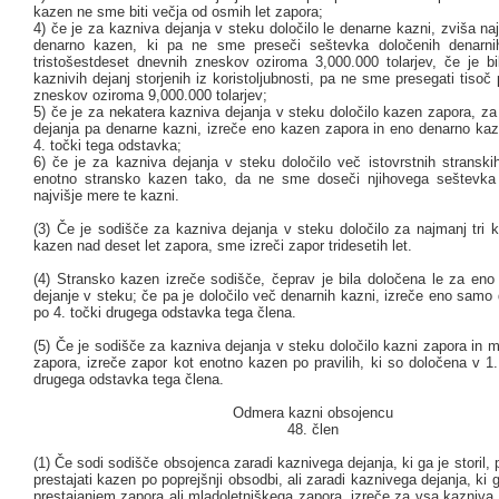
kazen ne sme biti večja od osmih let zapora;
4) če je za kazniva dejanja v steku določilo le denarne kazni, zviša na
denarno kazen, ki pa ne sme preseči seštevka določenih denarni
tristošestdeset dnevnih zneskov oziroma 3,000.000 tolarjev, če je bi
kaznivih dejanj storjenih iz koristoljubnosti, pa ne sme presegati tisoč
zneskov oziroma 9,000.000 tolarjev;
5) če je za nekatera kazniva dejanja v steku določilo kazen zapora, z
dejanja pa denarne kazni, izreče eno kazen zapora in eno denarno kaze
4. točki tega odstavka;
6) če je za kazniva dejanja v steku določilo več istovrstnih stranski
enotno stransko kazen tako, da ne sme doseči njihovega seštevka 
najvišje mere te kazni.
(3) Če je sodišče za kazniva dejanja v steku določilo za najmanj tri 
kazen nad deset let zapora, sme izreči zapor tridesetih let.
(4) Stransko kazen izreče sodišče, čeprav je bila določena le za en
dejanje v steku; če pa je določilo več denarnih kazni, izreče eno sam
po 4. točki drugega odstavka tega člena.
(5) Če je sodišče za kazniva dejanja v steku določilo kazni zapora in 
zapora, izreče zapor kot enotno kazen po pravilih, ki so določena v 1.,
drugega odstavka tega člena.
Odmera kazni obsojencu
48. člen
(1) Če sodi sodišče obsojenca zaradi kaznivega dejanja, ki ga je storil, 
prestajati kazen po poprejšnji obsodbi, ali zaradi kaznivega dejanja, ki g
prestajanjem zapora ali mladoletniškega zapora, izreče za vsa kazniva