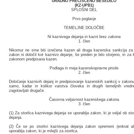
URADNO PREČIŠČENO BESEDILO
(KZ-UPB1)
SPLOŠNI DEL
Prvo poglavje
TEMELJNE DOLOČBE
Ni kaznivega dejanja in kazni brez zakona
1. člen
Nikomur ne sme biti izrečena kazen ali druga kazenska sankcija za 
zakon ni določil kot kaznivo dejanje, še preden je bilo storjeno, in za k
zakonom predpisana kazen.
Podlaga in meja kazenskopravne prisile
2. člen
Določanje kaznivih dejanj in predpisovanje kazenskih sankcij v zakonu
samo, kadar in kolikor varstva človeka in drugih temeljnih vred
zagotavljati drugače.
Časovna veljavnost kazenskega zakona
3. člen
(1) Za storilca kaznivega dejanja se uporablja zakon, ki je veljal ob sto
dejanja.
(2) Če se po storitvi kaznivega dejanja zakon spremeni (enkrat al
uporablja zakon, ki je milejši za storilca.