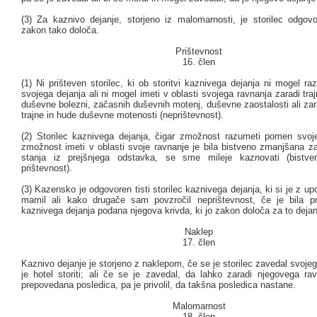
(3) Za kaznivo dejanje, storjeno iz malomarnosti, je storilec odgo
zakon tako določa.
Prištevnost
16. člen
(1) Ni prišteven storilec, ki ob storitvi kaznivega dejanja ni mogel 
svojega dejanja ali ni mogel imeti v oblasti svojega ravnanja zaradi tra
duševne bolezni, začasnih duševnih motenj, duševne zaostalosti ali za
trajne in hude duševne motenosti (neprištevnost).
(2) Storilec kaznivega dejanja, čigar zmožnost razumeti pomen svoje
zmožnost imeti v oblasti svoje ravnanje je bila bistveno zmanjšana z
stanja iz prejšnjega odstavka, se sme mileje kaznovati (bistv
prištevnost).
(3) Kazensko je odgovoren tisti storilec kaznivega dejanja, ki si je z up
mamil ali kako drugače sam povzročil neprištevnost, če je bila p
kaznivega dejanja podana njegova krivda, ki jo zakon določa za to dejan
Naklep
17. člen
Kaznivo dejanje je storjeno z naklepom, če se je storilec zavedal svojeg
je hotel storiti; ali če se je zavedal, da lahko zaradi njegovega ra
prepovedana posledica, pa je privolil, da takšna posledica nastane.
Malomarnost
18. člen