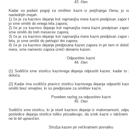
43. člen
Kadar so podani pogoji za omilitev kazni iz prejšnjega člena, jo s
naslednjih mejah:
1) če je za kaznivo dejanje kot najmanjša mera kazni predpisan zapor tr
jo sme omiliti do enega leta zapora;
2) če je za kaznivo dejanje kot najmanjša mera kazni predpisan zapor 
sme omiliti do treh mesecev zapora;
3) če je za kaznivo dejanje kot najmanjša mera kazni predpisan zapor
leta, jo sme omiliti do petnajst dni zapora;
4) če je za kaznivo dejanje predpisana kazen zapora in pri tem ni dol
mera, sme namesto zapora izreči denarno kazen.
Odpustitev kazni
44. člen
(1) Sodišče sme storilcu kaznivega dejanja odpustiti kazen, kadar to
določa.
(2) Kadar ima sodišče pravico storilcu kaznivega dejanja odpustiti ka
omiliti brez omejitev, ki so predpisane za omilitev kazni.
Poseben razlog za odpustitev kazni
45. člen
Sodišče sme storilcu, ki je storil kaznivo dejanje iz malomarnosti, odpu
posledice dejanja storilca toliko prizadevajo, da izrek kazni v takšnem
ne bi bil upravičen.
Strožja kazen pri večkratnem povratku