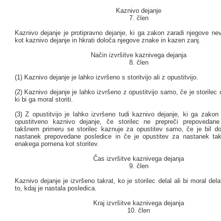
Kaznivo dejanje
7. člen
Kaznivo dejanje je protipravno dejanje, ki ga zakon zaradi njegove ne
kot kaznivo dejanje in hkrati določa njegove znake in kazen zanj.
Način izvršitve kaznivega dejanja
8. člen
(1) Kaznivo dejanje je lahko izvršeno s storitvijo ali z opustitvijo.
(2) Kaznivo dejanje je lahko izvršeno z opustitvijo samo, če je storilec o
ki bi ga moral storiti.
(3) Z opustitvijo je lahko izvršeno tudi kaznivo dejanje, ki ga zakon
opustitveno kaznivo dejanje, če storilec ne prepreči prepovedane
takšnem primeru se storilec kaznuje za opustitev samo, če je bil dol
nastanek prepovedane posledice in če je opustitev za nastanek ta
enakega pomena kot storitev.
Čas izvršitve kaznivega dejanja
9. člen
Kaznivo dejanje je izvršeno takrat, ko je storilec delal ali bi moral dela
to, kdaj je nastala posledica.
Kraj izvršitve kaznivega dejanja
10. člen