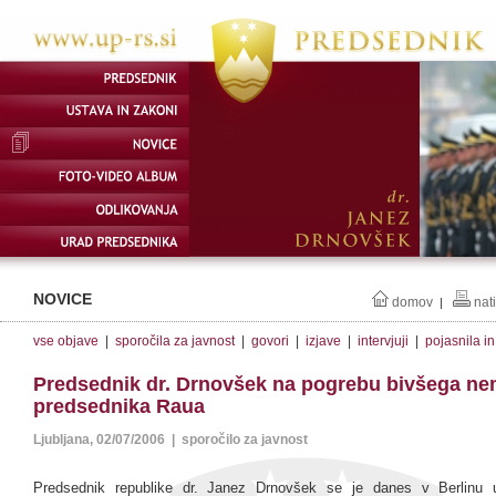
NOVICE
domov
nat
|
vse objave
|
sporočila za javnost
|
govori
|
izjave
|
intervjuji
|
pojasnila i
Predsednik dr. Drnovšek na pogrebu bivšega n
predsednika Raua
Ljubljana, 02/07/2006 | sporočilo za javnost
Predsednik republike dr. Janez Drnovšek se je danes v Berlinu ud