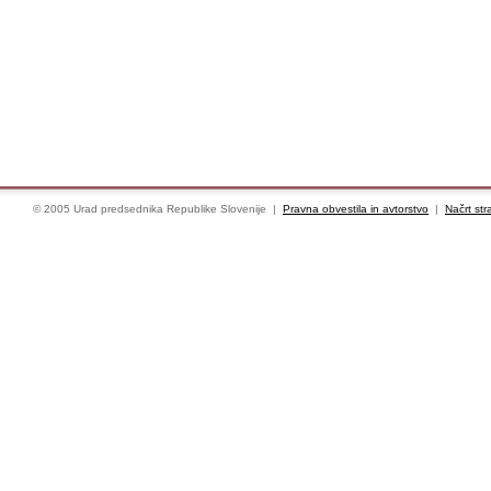
© 2005 Urad predsednika Republike Slovenije |
Pravna obvestila in avtorstvo
|
Načrt str