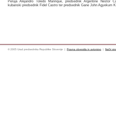
Peruja Alejandro Toledo Manrique, predsednik Argentine Nestor Ca
kubanski predsednik Fidel Castro ter predsednik Gane John Agyekum K
© 2005 Urad predsednika Republike Slovenije |
Pravna obvestila in avtorstvo
|
Načrt str