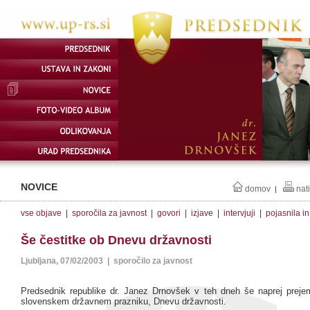
NOVICE
domov
nat
|
vse objave
|
sporočila za javnost
|
govori
|
izjave
|
intervjuji
|
pojasnila i
Še čestitke ob Dnevu državnosti
Ljubljana, 07/02/2003 | sporočilo za javnost
Predsednik republike dr. Janez Drnovšek v teh dneh še naprej preje
slovenskem državnem prazniku, Dnevu državnosti.