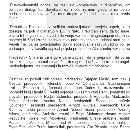
"Rusko-slovenski odnosi se razvijajo kompleksno in dinamično, od
političen dialog, kar dovoljuje, da z optimizmom gledamo na pers
nadaljnjega sodelovanja," je med drugim v čestitki zapisal ruski pred
Putin.
"Republika Poljska je z velikim zadovoljstvom sprejela uspeh, ki g
dosegla na poti v članstvo v EU in Nato. Prepričan sem, da bo naše
okviru teh organizacij privedlo do večje varnosti, blagostanja in stabilno
posebej bi želel izraziti zadovoljstvo nad ustvarjalnimi odnosi med naj
Veseli me, da se tradicionalno dobro sodelovanje razvija vedno bolj a
področjih", je v čestitki zapisal poljski predsednik Aleksander Kwasniew
Predsednik Srbije in Črne gore pa je zapisal, da je prepričan, da bo nj
obisk v Ljubljani potrdil dinamičen dialog med državama in pripomogel
medsebojnemu razumevanju in razvoju bilateralnih odnosov.
Čestitke so poslali tudi hrvaški predsednik Stjepan Mesić, romunski 
Iliescu, predsednik Helenske republike Constantinos Stephanopou
kraljica Elizabeta II., španski kralj Juan Carlos I., nizozemska kra
norveški kralj Harald V., Veliki vojvoda Luksemburški Henri, jordanski kra
slovaški predsednik Rudolf Schuster, predsednik Republike Madžarsk
češki predsednik Vaclav Klaus, predsednik Švicarske konfede
Couchepin, estonski predsednik Arnold Rüütela, predsednik Uzbe
Karimov, turški predsednik Ahmet Necdet Sezer, predsednik Azerbe
Aliyev, predsednik Arabske republike Egipt Mohamed Hosny Mubara
Republike Koreje Roh Moo-hyun, predsednik Sirske arabske republi
Assad, maroški kralj Mohammed VI., japonski cesar Akihito, malezijs
Syed Sirajuddin Putra Jamalullail, predsednik Čila Ricardo Lagos Esco