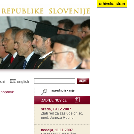
isni
english
|
napredno iskanje
n popravki
sreda, 19.12.2007
Zlati red za zasluge dr. sc.
med. Janezu Ruglju
nedelja, 11.11.2007