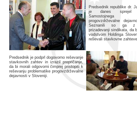
Predsednik republike dr. 
je danes sprejel p
Samostojnega s
progovzdrževalne dejavno
Seznanili so ga z 
prizadevanji sindikata, da 
vodstvom Holdinga Sloven
reševali stavkovne zahteve
Predsednik je podprl dogovorno reševanje
stavkovnih zahtev in izrazil prepričanje,
da bi morali odgovorni čimprej pristopiti k
reševanju problematike progovzdrževalne
dejavnosti v Sloveniji.