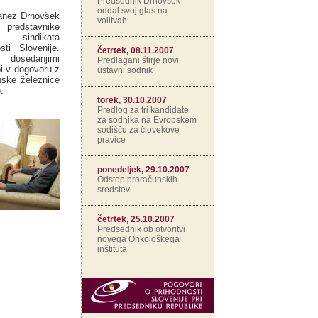
Predsednik Drnovšek
oddal svoj glas na
Janez Drnovšek
volitvah
redstavnike
indikata
sti Slovenije.
četrtek, 08.11.2007
dosedanjimi
Predlagani štirje novi
bi v dogovoru z
ustavni sodnik
ske železnice
.
torek, 30.10.2007
Predlog za tri kandidate
za sodnika na Evropskem
sodišču za človekove
pravice
ponedeljek, 29.10.2007
Odstop proračunskih
sredstev
četrtek, 25.10.2007
Predsednik ob otvoritvi
novega Onkološkega
inštituta