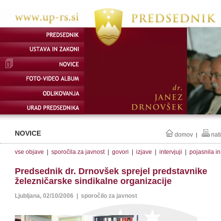
NOVICE
domov
nat
|
vse objave
|
sporočila za javnost
|
govori
|
izjave
|
intervjuji
|
pojasnila i
Predsednik dr. Drnovšek sprejel predstavnike
železničarske sindikalne organizacije
Ljubljana, 02/10/2006 | sporočilo za javnost