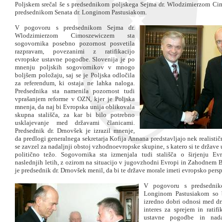
Poljskem srečal še s predsednikom poljskega Sejma dr. Wlodzimierzom C
predsednikom Senata dr. Longinom Pastusiakom.
V pogovoru s predsednikom Sejma dr.
Wlodzimierzom Cimoszewiczem sta
sogovornika posebno pozornost posvetila
razpravam, povezanimi z ratifikacijo
evropske ustavne pogodbe. Slovenija je po
mnenju poljskih sogovornikov v mnogo
boljšem položaju, saj se je Poljska odločila
za referendum, ki ostaja ne lahka naloga.
Predsednika sta namenila pozornost tudi
vprašanjem reforme v OZN, kjer je Poljska
mnenja, da naj bi Evropska unija oblikovala
skupna stališča, za kar bi bilo potrebno
usklajevanje med državami članicami.
Predsednik dr. Drnovšek je izrazil mnenje,
da predlogi generalnega sekretarja Kofija Annana predstavljajo nek realisti
se zavzel za nadaljnji obstoj vzhodnoevropske skupine, s katero si te države 
politično težo. Sogovornika sta izmenjala tudi stališča o širjenju Ev
naslednjih letih, z ozirom na situacijo v jugovzhodni Evropi in Zahodnem B
je predsednik dr. Drnovšek menil, da bi te države morale imeti evropsko pers
V pogovoru s predsednik
Longinom Pastusiakom so b
izredno dobri odnosi med d
interes za sprejem in ratifi
ustavne pogodbe in nadal