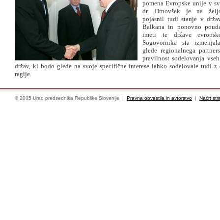
pomena Evropske unije v sv
dr. Drnovšek je na želj
pojasnil tudi stanje v drž
Balkana in ponovno pouda
imeti te države evropsko
Sogovornika sta izmenjal
glede regionalnega partners
pravilnost sodelovanja vseh 
držav, ki bodo glede na svoje specifične interese lahko sodelovale tudi z
regije.
© 2005 Urad predsednika Republike Slovenije |
Pravna obvestila in avtorstvo
|
Načrt str