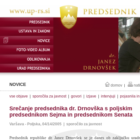
NOVICE
domov
nat
|
vse objave
|
sporočila za javnost
|
govori
|
izjave
|
intervjuji
|
pojasnila i
Srečanje predsednika dr. Drnovška s poljskim
predsednikom Sejma in predsednikom Senata
Varšava - Poljska, 04/14/2005 | sporočilo za javnost
Predsednik republike dr. Janez Drnovšek se je danes ob zaključku urad