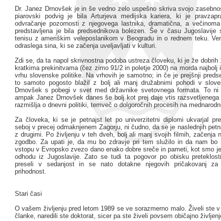
Dr. Janez Drnovšek je in še vedno zelo uspešno skriva svojo zasebnos
piarovski podvig je bila Arturjeva medijska kariera, ki je pravzap
odvračanje pozornosti z njegovega lastnika, dramatična, a večinoma
predstavljena je bila predsednikova bolezen. Še v času Jugoslavije s
tenisu z ameriškim veleposlanikom v Beogradu in o rednem teku. V
odraslega sina, ki se začenja uveljavljati v kulturi.
Zdi se, da ta napol skrivnostna podoba ustreza človeku, ki je že dobrih
kratkima prekinitvama (čez zimo 91/2 in poletje 2000) na morda najbolj
vrhu slovenske politike. Na vrhovih je samotno; in če je prejšnji preds
to samoto pogosto blažil z bolj ali manj družabnimi pohodi v slove
Drnovšek s pobegi v svet med državnike svetovnega formata. To ni 
ampak Janez Drnovšek danes še bolj kot prej daje vtis razsvetljenega 
razmišlja o dnevni politiki, temveč o dolgoročnih procesih na mednarodni
Za človeka, ki se je petnajst let po univerzitetni diplomi ukvarjal 
seboj v precej odmaknjenem Zagorju, ni čudno, da se je naslednjih pet
z drugimi. Po življenju v teh dveh, bolj ali manj svojih filmih, začenja
zgodbo. Za upati je, da mu bo zdravje pri tem služilo in da nam bo
vstopu v Evropsko zvezo dano enako dobre sreče in pameti, kot smo je b
odhodu iz Jugoslavije. Zato se tudi ta pogovor po obisku preteklost
preseli v sedanjost in se nato dotakne njegovih pričakovanj z
prihodnost.
Stari časi
O vašem življenju pred letom 1989 se ve sorazmerno malo. Živeli ste v 
članke, naredili ste doktorat, sicer pa ste živeli povsem običajno življenj