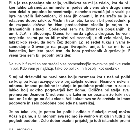
Bila je res posebna situacija, velikokrat se mi je zdelo, kot da bi 
kjer lahko zdrsneš za milimeter in padeš ali v eno ali v drugo smer.
sem delal s popolno koncentracijo, nenehno razmišljal o vsaki po
igre na večih šahovnicah, ki sem jih omenil, in na srečo se je 
relativno dobro izteklo. Mislim tisto leto, ko sem bil predsednik,
do razpada države še član predsedstva: sledila je vojna in 
dramatičnih situacij. Sodeloval sem na Brionskih pogajanjih, 
umik JLA iz Slovenije. Danes to morda zgleda drugače, ko vem
razpletlo, takrat pa so bii možni vsi scenariji, tudi zelo slabi, kr
takrat kdo rekel, da bom čez dobrih 12 let sedel tukaj z vami k
samostojne Slovenije na pragu Evropske unije, bi se mi to z
fantastika, kot leto pred tem, da bom predsednik Jugoslavije. 
vsem tem sem bil popoln outsider.
Na svojih funkcijah ste srečali vse pomembnejše svetovne politike zadn
in pol. Kdo vam je najbližji, tako po politiki in filozofiji kot osebno?
S tujimi državniki se praviloma bolje razumem kot z našimi polit
se kdaj pa kdaj razvijejo celo prijateljski odnosi. Nismo v neke
odnosu, imamo podobne izkušnje in podobne probleme in zato 
lahko bolj odkrito pogovarjaš kot doma. Odlična prijatelja sv
premierom Jeanom Chretienom, s katerim se poznam že kakih dese
tudi on že dolgo na čelu vlade. Velikokrat sva se že srečala in imav
pogovore in zelo podobne poglede na marsikaj.
Je pa tako, da, je potem ko politik odide s funkcije manj možnos
Včasih pa ne, s Clintonom sva recimo še vedno v stikih in tudi z nj
pogledi podobni. Zelo dober osebni prijatelj je tudi islandski prem
Pa Evropejci?