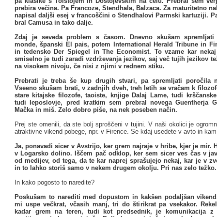
pa klasike s Tolstojem in Dostojevskim na čelu. Prebral sem verj
prebira večina. Pa Francoze, Stendhala, Balzaca. Za maturitetno n
napisal daljši esej v francoščini o Stendhalovi Parmski kartuziji. 
bral Camusa in tako dalje.
Zdaj je seveda problem s časom. Dnevno skušam spremljati 
monde, španski El pais, potem International Herald Tribune in Fi
in tedensko Der Spiegel in The Economist. To vzame kar neka
smiselno je tudi zaradi vzdrževanja jezikov, saj več tujih jezikov t
na visokem nivoju, če nisi z njimi v rednem stiku.
Prebrati je treba še kup drugih stvari, pa spremljati poročila n
Vseeno skušam brati, v zadnjih dveh, treh letih se vračam k filoz
stare kitajske filozofe, taoiste, knjige Dalaj Lame, tudi krščanske
tudi leposlovje, pred kratkim sem prebral novega Guentherja 
Mačka in miš. Zelo dobro piše, na nek poseben način.
Prej ste omenili, da ste bolj sproščeni v tujini. V naši okolici je ogro
atraktivne vikend pobege, npr. v Firence. Se kdaj usedete v avto in kam
Ja, ponavadi sicer v Avstrijo, ker grem najraje v hribe, kjer je mir.
v Logarsko dolino. Iščem pač odklop, ker sem sicer ves čas v jav
od medijev, od tega, da te kar naprej sprašujejo nekaj, kar je v zve
in to lahko storiš samo v nekem drugem okolju. Pri nas zelo težko.
In kako pogosto to naredite?
Poskušam to narediti med dopustom in kakšen podaljšan vikend
mi uspe večkrat, včasih manj, tri do štirikrat pa vsekakor. Reke
kadar grem na teren, tudi kot predsednik, je komunikacija z