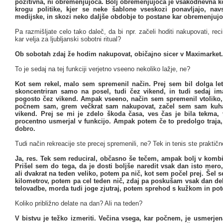
pozitivna, ni obremenjujoča. Bolj obremenjujoča je vsakodnevna k
krogu politike, kjer se neke šablone vseskozi ponavljajo, nav
medijske, in skozi neko daljše obdobje to postane kar obremenjujo
Pa razmišljate celo tako daleč, da bi npr. začeli hoditi nakupovati, rec
kar velja za ljubljanski sobotni ritual?
Ob sobotah zdaj že hodim nakupovat, običajno sicer v Maximarket. 
To je sedaj na tej funkciji verjetno vseeno nekoliko lažje, ne?
Kot sem rekel, malo sem spremenil način. Prej sem bil dolga l
skoncentriran samo na posel, tudi čez vikend, in tudi sedaj im
pogosto čez vikend. Ampak vseeno, način sem spremenil vtoliko, 
počnem sam, grem večkrat sam nakupovat, začel sem sam kuhat
vikend. Prej se mi je zdelo škoda časa, ves čas je bila tekma,
procentno usmerjal v funkcijo. Ampak potem če to predolgo traja,
dobro.
Tudi način rekreacije ste precej spremenili, ne? Tek in tenis ste praktičn
Ja, res. Tek sem reduciral, občasno še tečem, ampak bolj v kombi
Prišel sem do tega, da je dosti boljše naredit vsak dan isto mero
ali dvakrat na teden veliko, potem pa nič, kot sem počel prej. Šel s
kilometrov, potem pa cel teden nič, zdaj pa poskušam vsak dan del
telovadbe, morda tudi joge zjutraj, potem sprehod s kužkom in po
Koliko približno delate na dan? Ali na teden?
V bistvu je težko izmeriti. Večina vsega, kar počnem, je usmerjen