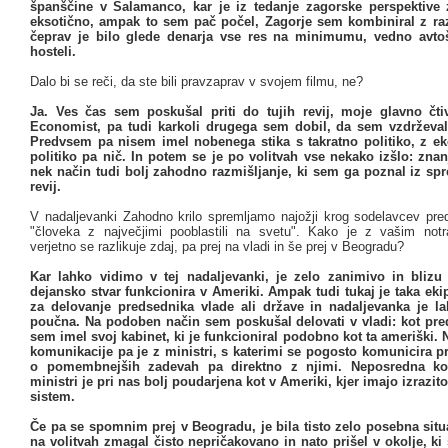
španščine v Salamanco, kar je iz tedanje zagorske perspektive 
eksotično, ampak to sem pač počel, Zagorje sem kombiniral z ra
čeprav je bilo glede denarja vse res na minimumu, vedno avto
hosteli.
Dalo bi se reči, da ste bili pravzaprav v svojem filmu, ne?
Ja. Ves čas sem poskušal priti do tujih revij, moje glavno čti
Economist, pa tudi karkoli drugega sem dobil, da sem vzdrževal s
Predvsem pa nisem imel nobenega stika s takratno politiko, z ek
politiko pa nič. In potem se je po volitvah vse nekako izšlo: znan
nek način tudi bolj zahodno razmišljanje, ki sem ga poznal iz spr
revij.
V nadaljevanki Zahodno krilo spremljamo najožji krog sodelavcev pr
"človeka z največjimi pooblastili na svetu". Kako je z vašim not
verjetno se razlikuje zdaj, pa prej na vladi in še prej v Beogradu?
Kar lahko vidimo v tej nadaljevanki, je zelo zanimivo in blizu 
dejansko stvar funkcionira v Ameriki. Ampak tudi tukaj je taka eki
za delovanje predsednika vlade ali države in nadaljevanka je l
poučna. Na podoben način sem poskušal delovati v vladi: kot pre
sem imel svoj kabinet, ki je funkcioniral podobno kot ta ameriški. 
komunikacije pa je z ministri, s katerimi se pogosto komunicira p
o pomembnejših zadevah pa direktno z njimi. Neposredna ko
ministri je pri nas bolj poudarjena kot v Ameriki, kjer imajo izrazit
sistem.
Če pa se spomnim prej v Beogradu, je bila tisto zelo posebna situ
na volitvah zmagal čisto nepričakovano in nato prišel v okolje, k