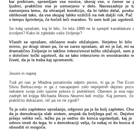
kar prebiram, spremljam vse novice, skoraj vse, o čemer se 
ljudmi, praktično vse je usmerjeno v delo. Navsezadnje je tu
namenjena temu, da ohranjaš kondicijo, da bi lahko delal, posku
oblikovati tako, da vse skupaj lahko vzdržiš na nek daljši rok. Pač
v tempu šprinterja, če hočeš teči maraton. To sem tudi jaz ugotovil
Se kdaj vprašate, kaj bi bilo, če leta 1989 ne bi sprejeli kandidature al
izvoljeni? Kako bi zgledalo vaše življenje?
Včasih se vprašam, občasno malo obžalujem. Verjetno bi bilo ž
mirno, po drugi strani pa, če se zares vprašam, ali mi je žal, mi s
dramatično življenje in takšno intenzivnost težko obžaluješ, sem 
v določeni točki ugotovil, da se tako intenzivno in enostransko 
živeti, da je le treba kaj spremeniti.
Jeseni in naprej
Tudi pri nas je Mladina ponatisnila odprto pismo, ki ga je The Eco
Silviu Berlusconiju in ga z navajanjem zelo neprijetnih dejstev pozva
nekatere svoje zelo sporne poteze iz preteklosti. Obenem je ena najv
zadnjih let knjiga Michaela Moora Neumni beli možje. Kaj pomeni, če
praktično dokazano, nič pa se ne zgodi?
To je zelo zapleteno vprašanje, odgovor pa je še bolj zapleten. Churc
da je demokracija slab sistem, ampak da boljšega pač ni. Dejstvo
pišejo veliko reči, težko pa je vedno do konca ugotavljati, kaj je
odnos imeti do tega. In v demokraciji velja, če nekaj ni do konca 
obsoditi ni mogoče.