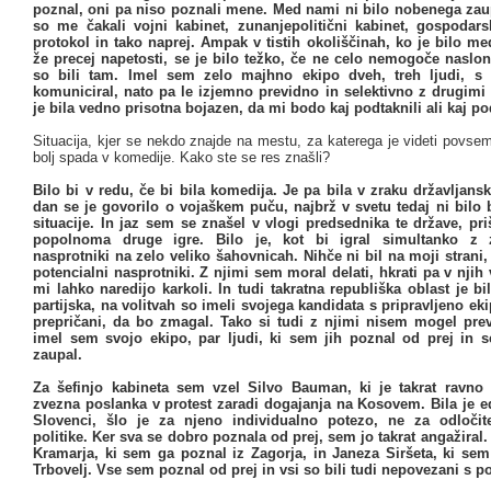
poznal, oni pa niso poznali mene. Med nami ni bilo nobenega zau
so me čakali vojni kabinet, zunanjepolitični kabinet, gospodars
protokol in tako naprej. Ampak v tistih okoliščinah, ko je bilo m
že precej napetosti, se je bilo težko, če ne celo nemogoče naslonit
so bili tam. Imel sem zelo majhno ekipo dveh, treh ljudi, s
komuniciral, nato pa le izjemno previdno in selektivno z drugimi
je bila vedno prisotna bojazen, da mi bodo kaj podtaknili ali kaj p
Situacija, kjer se nekdo znajde na mestu, za katerega je videti povsem
bolj spada v komedije. Kako ste se res znašli?
Bilo bi v redu, če bi bila komedija. Je pa bila v zraku državljans
dan se je govorilo o vojaškem puču, najbrž v svetu tedaj ni bilo 
situacije. In jaz sem se znašel v vlogi predsednika te države, pr
popolnoma druge igre. Bilo je, kot bi igral simultanko z 
nasprotniki na zelo veliko šahovnicah. Nihče ni bil na moji strani, 
potencialni nasprotniki. Z njimi sem moral delati, hkrati pa v njih v
mi lahko naredijo karkoli. In tudi takratna republiška oblast je bi
partijska, na volitvah so imeli svojega kandidata s pripravljeno ekip
prepričani, da bo zmagal. Tako si tudi z njimi nisem mogel pre
imel sem svojo ekipo, par ljudi, ki sem jih poznal od prej in 
zaupal.
Za šefinjo kabineta sem vzel Silvo Bauman, ki je takrat ravno 
zvezna poslanka v protest zaradi dogajanja na Kosovem. Bila je e
Slovenci, šlo je za njeno individualno potezo, ne za odločit
politike. Ker sva se dobro poznala od prej, sem jo takrat angažiral.
Kramarja, ki sem ga poznal iz Zagorja, in Janeza Siršeta, ki sem
Trbovelj. Vse sem poznal od prej in vsi so bili tudi nepovezani s po