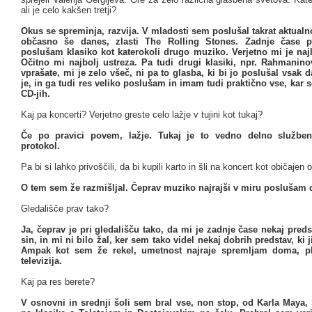
ali je celo kakšen tretji?
Okus se spreminja, razvija. V mladosti sem poslušal takrat aktualn
občasno še danes, zlasti The Rolling Stones. Zadnje čase p
poslušam klasiko kot katerokoli drugo muziko. Verjetno mi je najl
Očitno mi najbolj ustreza. Pa tudi drugi klasiki, npr. Rahmanino
vprašate, mi je zelo všeč, ni pa to glasba, ki bi jo poslušal vsak d
je, in ga tudi res veliko poslušam in imam tudi praktično vse, kar s
CD-jih.
Kaj pa koncerti? Verjetno greste celo lažje v tujini kot tukaj?
Če po pravici povem, lažje. Tukaj je to vedno delno služben
protokol.
Pa bi si lahko privoščili, da bi kupili karto in šli na koncert kot običajen
O tem sem že razmišljal. Čeprav muziko najrajši v miru poslušam
Gledališče prav tako?
Ja, čeprav je pri gledališču tako, da mi je zadnje čase nekaj preds
sin, in mi ni bilo žal, ker sem tako videl nekaj dobrih predstav, ki j
Ampak kot sem že rekel, umetnost najraje spremljam doma, pl
televizija.
Kaj pa res berete?
V osnovni in srednji šoli sem bral vse, non stop, od Karla Maya,