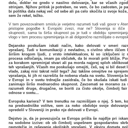
delu, dokler ne gredo v nasilno delovanje, kar se včasih zgod
strinjam. Njihov pritisk je potreben, ne vem, če bo zadosten, je p
bi politika dala nekaj več od sebe ali pa celo skočila iz svoje kože,
sem že rekel, težko.
V tem povezovalnem smislu je verjetno razumeti tudi vaš govor v Ate
pristopne pogodbe k Evropski zvezi, mar ne? Slovenija si išče 
skupnosti, sama ta širša skupnost pa je tudi v obdobju spreminjanja
vlogo v tem procesu spreminjanja in ali dolgoročno razmišljate o evropsk
Dejansko poskušam iskati način, kako delovati v smeri razr
vprašanj. Tudi v komunikaciji z nevladno, s civilno sfero iščem 
širšim krogom ljudi, z vrsto intelektualcev, ki so izključeni iz
procesa odločanja, imam pa občutek, da bi morali priti bližje. P
za korakom spreminjat stvari ali pa morda najprej sploh oblikova
teh vprašanjih. Včasih me poskušajo omejiti, češ, saj si bil deset 
vlade, zakaj nisi takrat rešil tega? Jaz takšne omejitve ne spreje
vprašanja, ki jih ni razrešila še nobena vlada na svetu. Slovenija 
v Evropi in v svetu trdnejše zasidrala, če bo skušala iskati tud
zanimajo širšo mednarodno skupnost. Zavzemati se moramo za s
razumeti druge, drugačne, se boriti za čisto okolje, čimbolj fai
odnose v svetu...
Evropska kariera? V tem trenutku ne razmišljam o njej. S tem, ko
na predsedniške volitve, sem za neko obdobje svoje delovanj
opredelil v Sloveniji in preko nje delovati v Evropi.
Dejstvo je, da je povezujoča se Evropa prišla še najdlje pri isk
na sodobne izzive: ob ob čimbolj uspešnem gospodarstvu skrb
ravnotežje in reševanje okoljskih vprašanj. V okviru dometa pol