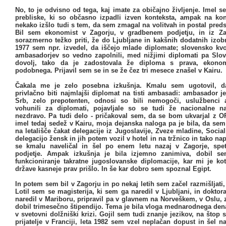
No, to je odvisno od tega, kaj imate za običajno življenje. Imel
prebliske, ki so občasno izpadli izven konteksta, ampak na ko
nekako izšlo tudi s tem, da sem zmagal na volitvah in postal pred
Bil sem ekonomist v Zagorju, v gradbenem podjetju, in iz Za
sorazmerno težko priti, že do Ljubljane in kakšnih dodatnih izob
1977 sem npr. izvedel, da iščejo mlade diplomate; slovensko kvo
ambasadorjev so vedno zapolnili, med nižjimi diplomati pa Slov
dovolj, tako da je zadostovala že diploma s prava, ekonom
podobnega. Prijavil sem se in se že čez tri mesece znašel v Kairu.
Čakala me je zelo posebna izkušnja. Kmalu sem ugotovil, d
privlačno biti najmlajši diplomat na tisti ambasadi: ambasador j
Srb, zelo prepotenten, odnosi so bili nemogoči, uslužbenci
vohunili za diplomati, pojavljale so se tudi že nacionalne na
nezdravo. Pa tudi delo - pričakoval sem, da se bom ukvarjal z O
imel tedaj sedež v Kairu, moja dejanska naloga pa je bila, da se
na letališče čakat delegacije iz Jugoslavije, Zveze mladine, Social
delegacijo žensk in jih potem vozil v hotel in na tržnico in tako na
se kmalu naveličal in šel po enem letu nazaj v Zagorje, spe
podjetje. Ampak izkušnja je bila izjemno zanimiva, dobil s
funkcioniranje takratne jugoslovanske diplomacije, kar mi je ko
države kasneje prav prišlo. In še kar dobro sem spoznal Egipt.
In potem sem bil v Zagorju in po nekaj letih sem začel razmišljati, 
Lotil sem se magisterija, ki sem ga naredil v Ljubljani, in doktor
naredil v Mariboru, pripravil pa v glavnem na Norveškem, v Oslu,
dobil trimesečno štipendijo. Tema je bila vloga mednarodnega den
v svetovni dolžniški krizi. Gojil sem tudi znanje jezikov, na štop
prijatelje v Franciji, leta 1982 sem vzel neplačan dopust in šel na