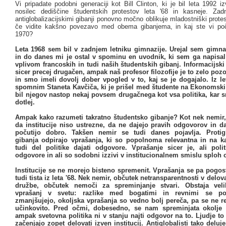
Vi pripadate podobni generaciji kot Bill Clinton, ki je bil leta 1992 iz
nosilec dediščine študentskih protestov leta '68 in kasneje. Zad
antiglobalizacijskimi gibanji ponovno močno oblikuje mladostniški prot
če vidite kakšno povezavo med obema gibanjema, in kaj ste vi poč
1970?
Leta 1968 sem bil v zadnjem letniku gimnazije. Urejal sem gimnaz
in do danes mi je ostal v spominu en uvodnik, ki sem ga napis
vplivom francoskih in tudi naših študentskih gibanj. Informacijski 
sicer precej drugačen, ampak naš profesor filozofije je to zelo poz
in smo imeli dovolj dober vpogled v to, kaj se je dogajalo. Iz l
spomnim Staneta Kavčiča, ki je prišel med študente na Ekonomski f
bil njegov nastop nekaj povsem drugačnega kot vsa politika, kar 
dotlej.
Ampak kako razumeti takratno študentsko gibanje? Kot nek nemir,
da institucije niso ustrezne, da ne dajejo pravih odgovorov in d
počutijo dobro. Takšen nemir se tudi danes pojavlja. Protigl
gibanja odpirajo vprašanja, ki so popolnoma relevantna in na k
tudi del politike dajati odgovore. Vprašanje sicer je, ali poli
odgovore in ali so sodobni izzivi v institucionalnem smislu sploh o
Institucije se ne morejo bisteno spremenit. Vprašanja se pa pogos
tudi tista iz leta '68. Nek nemir, občutek netransparentnosti v delov
družbe, občutek nemoči za spreminjanje stvari. Obstaja veli
vprašanj v svetu: razlike med bogatimi in revnimi se po
zmanjšujejo, okoljska vprašanja so vedno bolj pereča, pa se ne r
učinkovito. Pred očmi, dobesedno, se nam spreminjata okolje 
ampak svetovna politika ni v stanju najti odgovor na to. Ljudje to 
začenjajo zopet delovati izven institucij. Antiglobalisti tako deluje