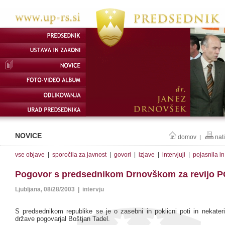
NOVICE
domov
nat
|
vse objave
|
sporočila za javnost
|
govori
|
izjave
|
intervjuji
|
pojasnila i
Pogovor s predsednikom Drnovškom za revijo 
Ljubljana, 08/28/2003 | intervju
S predsednikom republike se je o zasebni in poklicni poti in nekateri
države pogovarjal Boštjan Tadel.