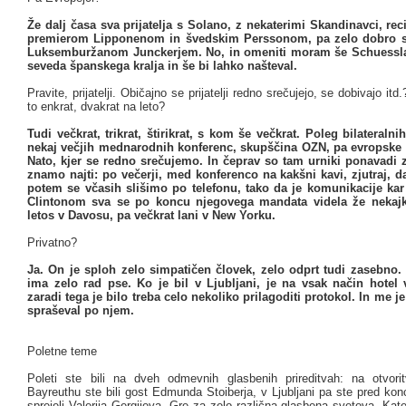
Že dalj časa sva prijatelja s Solano, z nekaterimi Skandinavci, re
premierom Lipponenom in švedskim Perssonom, pa zelo dobro 
Luksemburžanom Junckerjem. No, in omeniti moram še Schuessla
seveda španskega kralja in še bi lahko našteval.
Pravite, prijatelji. Običajno se prijatelji redno srečujejo, se dobivajo itd
to enkrat, dvakrat na leto?
Tudi večkrat, trikrat, štirikrat, s kom še večkrat. Poleg bilateralni
nekaj večjih mednarodnih konferenc, skupščina OZN, pa evropske 
Nato, kjer se redno srečujemo. In čeprav so tam urniki ponavadi z
znamo najti: po večerji, med konferenco na kakšni kavi, zjutraj, da
potem se včasih slišimo po telefonu, tako da je komunikacije kar
Clintonom sva se po koncu njegovega mandata videla že nekajk
letos v Davosu, pa večkrat lani v New Yorku.
Privatno?
Ja. On je sploh zelo simpatičen človek, zelo odprt tudi zasebno.
ima zelo rad pse. Ko je bil v Ljubljani, je na vsak način hotel v
zaradi tega je bilo treba celo nekoliko prilagoditi protokol. In me 
spraševal po njem.
Poletne teme
Poleti ste bili na dveh odmevnih glasbenih prireditvah: na otvorit
Bayreuthu ste bili gost Edmunda Stoiberja, v Ljubljani pa ste pred ko
sprejeli Valerija Gergijeva. Gre za zelo različna glasbena svetova. Kater