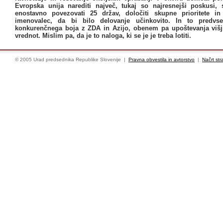
Evropska unija narediti največ, tukaj so najresnejši poskusi,
enostavno povezovati 25 držav, določiti skupne prioritete in
imenovalec, da bi bilo delovanje učinkovito. In to predv
konkurenčnega boja z ZDA in Azijo, obenem pa upoštevanja višjih
vrednot. Mislim pa, da je to naloga, ki se je je treba lotiti.
© 2005 Urad predsednika Republike Slovenije |
Pravna obvestila in avtorstvo
|
Načrt str