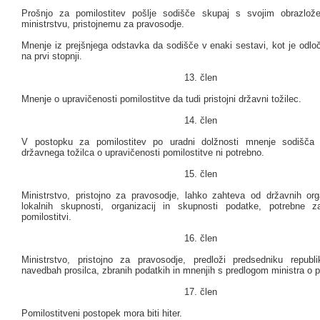
Prošnjo za pomilostitev pošlje sodišče skupaj s svojim obrazlo
ministrstvu, pristojnemu za pravosodje.
Mnenje iz prejšnjega odstavka da sodišče v enaki sestavi, kot je odloč
na prvi stopnji.
13. člen
Mnenje o upravičenosti pomilostitve da tudi pristojni državni tožilec.
14. člen
V postopku za pomilostitev po uradni dolžnosti mnenje sodišča i
državnega tožilca o upravičenosti pomilostitve ni potrebno.
15. člen
Ministrstvo, pristojno za pravosodje, lahko zahteva od državnih or
lokalnih skupnosti, organizacij in skupnosti podatke, potrebne z
pomilostitvi.
16. člen
Ministrstvo, pristojno za pravosodje, predloži predsedniku republ
navedbah prosilca, zbranih podatkih in mnenjih s predlogom ministra o po
17. člen
Pomilostitveni postopek mora biti hiter.