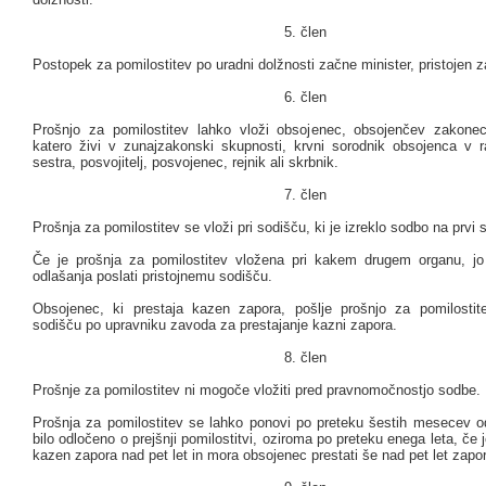
5. člen
Postopek za pomilostitev po uradni dolžnosti začne minister, pristojen 
6. člen
Prošnjo za pomilostitev lahko vloži obsojenec, obsojenčev zakone
katero živi v zunajzakonski skupnosti, krvni sorodnik obsojenca v rav
sestra, posvojitelj, posvojenec, rejnik ali skrbnik.
7. člen
Prošnja za pomilostitev se vloži pri sodišču, ki je izreklo sodbo na prvi s
Če je prošnja za pomilostitev vložena pri kakem drugem organu, j
odlašanja poslati pristojnemu sodišču.
Obsojenec, ki prestaja kazen zapora, pošlje prošnjo za pomilostit
sodišču po upravniku zavoda za prestajanje kazni zapora.
8. člen
Prošnje za pomilostitev ni mogoče vložiti pred pravnomočnostjo sodbe.
Prošnja za pomilostitev se lahko ponovi po preteku šestih mesecev o
bilo odločeno o prejšnji pomilostitvi, oziroma po preteku enega leta, če j
kazen zapora nad pet let in mora obsojenec prestati še nad pet let zapo