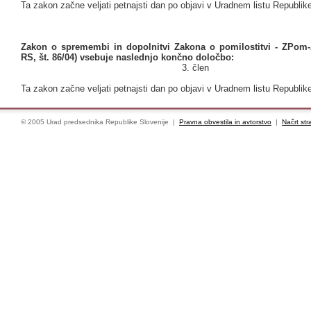
Ta zakon začne veljati petnajsti dan po objavi v Uradnem listu Republike
Zakon o spremembi in dopolnitvi Zakona o pomilostitvi - ZPom-A
RS, št. 86/04) vsebuje naslednjo končno določbo:
3. člen
Ta zakon začne veljati petnajsti dan po objavi v Uradnem listu Republike
© 2005 Urad predsednika Republike Slovenije |
Pravna obvestila in avtorstvo
|
Načrt str