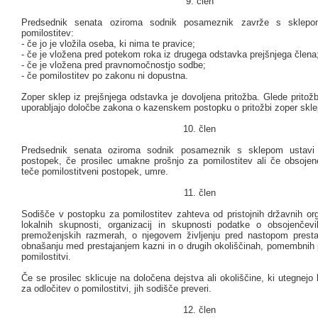
9. člen
Predsednik senata oziroma sodnik posameznik zavrže s sklepo
pomilostitev:
- če jo je vložila oseba, ki nima te pravice;
- če je vložena pred potekom roka iz drugega odstavka prejšnjega člena
- če je vložena pred pravnomočnostjo sodbe;
- če pomilostitev po zakonu ni dopustna.
Zoper sklep iz prejšnjega odstavka je dovoljena pritožba. Glede prito
uporabljajo določbe zakona o kazenskem postopku o pritožbi zoper skle
10. člen
Predsednik senata oziroma sodnik posameznik s sklepom ustavi p
postopek, če prosilec umakne prošnjo za pomilostitev ali če obsoje
teče pomilostitveni postopek, umre.
11. člen
Sodišče v postopku za pomilostitev zahteva od pristojnih državnih or
lokalnih skupnosti, organizacij in skupnosti podatke o obsojenčevi
premoženjskih razmerah, o njegovem življenju pred nastopom presta
obnašanju med prestajanjem kazni in o drugih okoliščinah, pomembnih p
pomilostitvi.
Če se prosilec sklicuje na določena dejstva ali okoliščine, ki utegnej
za odločitev o pomilostitvi, jih sodišče preveri.
12. člen