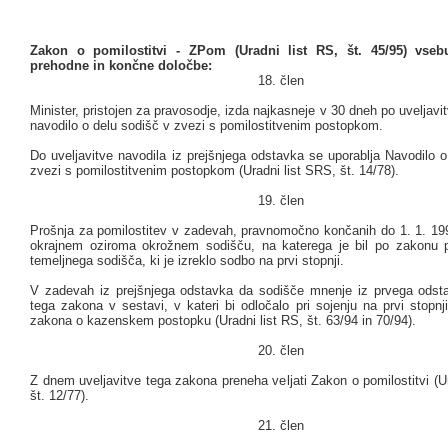
Zakon o pomilostitvi - ZPom (Uradni list RS, št. 45/95) vseb
prehodne in končne določbe:
18. člen
Minister, pristojen za pravosodje, izda najkasneje v 30 dneh po uveljavi
navodilo o delu sodišč v zvezi s pomilostitvenim postopkom.
Do uveljavitve navodila iz prejšnjega odstavka se uporablja Navodilo 
zvezi s pomilostitvenim postopkom (Uradni list SRS, št. 14/78).
19. člen
Prošnja za pomilostitev v zadevah, pravnomočno končanih do 1. 1. 1995
okrajnem oziroma okrožnem sodišču, na katerega je bil po zakonu 
temeljnega sodišča, ki je izreklo sodbo na prvi stopnji.
V zadevah iz prejšnjega odstavka da sodišče mnenje iz prvega odst
tega zakona v sestavi, v kateri bi odločalo pri sojenju na prvi stopnji
zakona o kazenskem postopku (Uradni list RS, št. 63/94 in 70/94).
20. člen
Z dnem uveljavitve tega zakona preneha veljati Zakon o pomilostitvi (U
št. 12/77).
21. člen