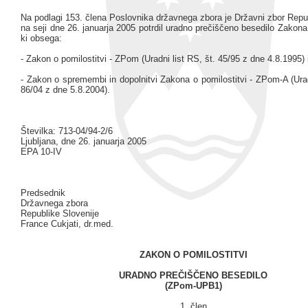
Na podlagi 153. člena Poslovnika državnega zbora je Državni zbor Repu
na seji dne 26. januarja 2005 potrdil uradno prečiščeno besedilo Zakona 
ki obsega:
- Zakon o pomilostitvi - ZPom (Uradni list RS, št. 45/95 z dne 4.8.1995) 
- Zakon o spremembi in dopolnitvi Zakona o pomilostitvi - ZPom-A (Urad
86/04 z dne 5.8.2004).
Številka: 713-04/94-2/6
Ljubljana, dne 26. januarja 2005
EPA 10-IV
Predsednik
Državnega zbora
Republike Slovenije
France Cukjati, dr.med.
ZAKON O POMILOSTITVI
URADNO PREČIŠČENO BESEDILO
(ZPom-UPB1)
1. člen