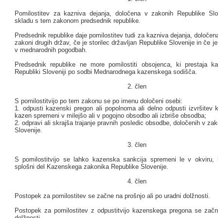
Pomilostitev za kazniva dejanja, določena v zakonih Republike Slo
skladu s tem zakonom predsednik republike.
Predsednik republike daje pomilostitev tudi za kazniva dejanja, določe
zakoni drugih držav, če je storilec državljan Republike Slovenije in če j
v mednarodnih pogodbah.
Predsednik republike ne more pomilostiti obsojenca, ki prestaja 
Republiki Sloveniji po sodbi Mednarodnega kazenskega sodišča.
2. člen
S pomilostitvijo po tem zakonu se po imenu določeni osebi:
1. odpusti kazenski pregon ali popolnoma ali delno odpusti izvršitev 
kazen spremeni v milejšo ali v pogojno obsodbo ali izbriše obsodba;
2. odpravi ali skrajša trajanje pravnih posledic obsodbe, določenih v za
Slovenije.
3. člen
S pomilostitvijo se lahko kazenska sankcija spremeni le v okviru,
splošni del Kazenskega zakonika Republike Slovenije.
4. člen
Postopek za pomilostitev se začne na prošnjo ali po uradni dolžnosti.
Postopek za pomilostitev z odpustitvijo kazenskega pregona se začn
dolžnosti.