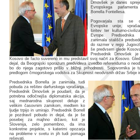
Drnovšek je danes spreje
Evropskega parlament
Borrella Fontellesa.
Pogovarjala sta se o
Evropske unije, vprašan
širitev ter kulturno-civiliz
Evrope. Predsednika 
zanimala stališča predse
do razmer v regiji Jugov
še predvsem glede Kosova
Predsednik Drnovšek je
Kosovo de facto suvereno in mu predstavil svoj načrt za Kosovo. Gled
dejal, da Beograjski sporazum predvideva izvedbo referenduma o neodv
bo do njega zagotovo prišlo v bližnji prihodnosti. Sogovornika je t
predlogom črnogorskega vodstva za Skupnost neodvisnih držav Srbije i
Predsednika Borrella je zanimala tudi
pobuda za rešitev darfurskega vprašanja.
Predsednik Drnovšek je poudaril, da je
potrebna odločnejša diplomatska akcija,
saj mednarodna skupnost deluje z
velikim časovnim zamikom, medtem ko
ljudje trpijo in umirajo. Predsednik Borrell
je pozdravil pobudo in dejal, da je še
posebej za majhno državo, kot je
Slovenija, zelo pomembno, da ima
konkretne projekte, s katerimi opozarja
na probleme v svetu in jih tudi pomaga
reševati.