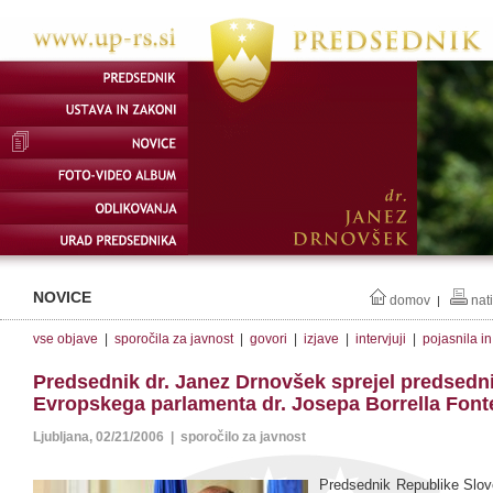
NOVICE
domov
nat
|
vse objave
|
sporočila za javnost
|
govori
|
izjave
|
intervjuji
|
pojasnila i
Predsednik dr. Janez Drnovšek sprejel predsedn
Evropskega parlamenta dr. Josepa Borrella Font
Ljubljana, 02/21/2006 | sporočilo za javnost
Predsednik Republike Slove