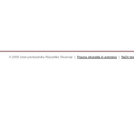
© 2005 Urad predsednika Republike Slovenije |
Pravna obvestila in avtorstvo
|
Načrt str