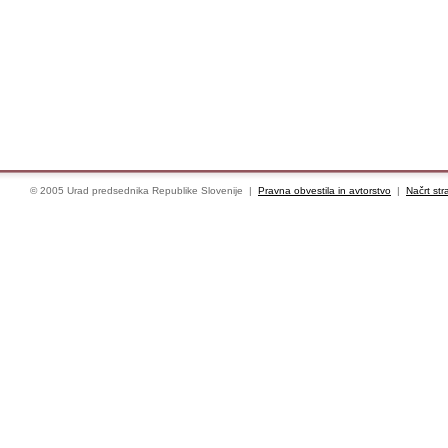
© 2005 Urad predsednika Republike Slovenije |
Pravna obvestila in avtorstvo
|
Načrt str