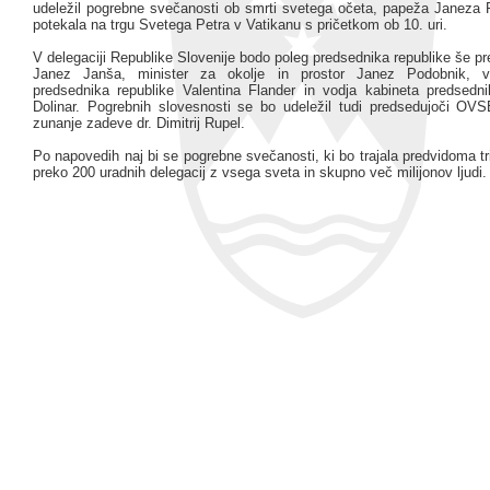
udeležil pogrebne svečanosti ob smrti svetega očeta, papeža Janeza Pa
potekala na trgu Svetega Petra v Vatikanu s pričetkom ob 10. uri.
V delegaciji Republike Slovenije bodo poleg predsednika republike še p
Janez Janša, minister za okolje in prostor Janez Podobnik, v
predsednika republike Valentina Flander in vodja kabineta predsedn
Dolinar. Pogrebnih slovesnosti se bo udeležil tudi predsedujoči OVS
zunanje zadeve dr. Dimitrij Rupel.
Po napovedih naj bi se pogrebne svečanosti, ki bo trajala predvidoma tri
preko 200 uradnih delegacij z vsega sveta in skupno več milijonov ljudi.