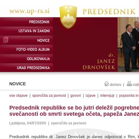
NOVICE
domov
nat
|
vse objave
|
sporočila za javnost
|
govori
|
izjave
|
intervjuji
|
pojasnila i
Predsednik republike se bo jutri deležil pogrebn
svečanosti ob smrti svetega očeta, papeža Janeza
Ljubljana, 04/07/2005 | sporočilo za javnost
Predsednik republike dr. Janez Drnovšek je danes odpotoval v Rim, kj