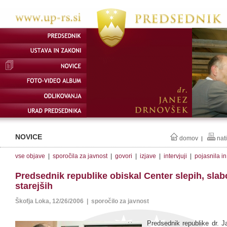
NOVICE
domov
nat
|
vse objave
|
sporočila za javnost
|
govori
|
izjave
|
intervjuji
|
pojasnila i
Predsednik republike obiskal Center slepih, slab
starejših
Škofja Loka, 12/26/2006 | sporočilo za javnost
Predsednik republike dr. 