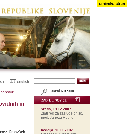
isni
english
|
napredno iskanje
n popravki
ovidnih in
sreda, 19.12.2007
Zlati red za zasluge dr. sc.
med. Janezu Ruglju
nedelja, 11.11.2007
Janez Drnovšek