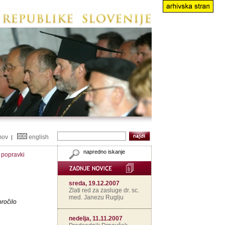
mov
english
|
napredno iskanje
n popravki
sreda, 19.12.2007
Zlati red za zasluge dr. sc.
med. Janezu Ruglju
ročilo
nedelja, 11.11.2007