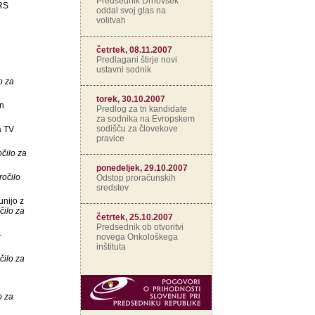
Predsednik Drnovšek
 RS
oddal svoj glas na
volitvah
četrtek, 08.11.2007
Predlagani štirje novi
ustavni sodnik
o za
torek, 30.10.2007
in
Predlog za tri kandidate
za sodnika na Evropskem
sodišču za človekove
a TV
pravice
čilo za
ponedeljek, 29.10.2007
ročilo
Odstop proračunskih
sredstev
unijo z
čilo za
četrtek, 25.10.2007
Predsednik ob otvoritvi
–
novega Onkološkega
inštituta
čilo za
o za