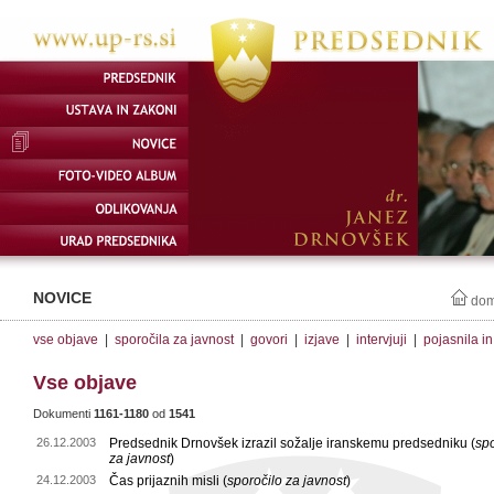
NOVICE
do
vse objave
|
sporočila za javnost
|
govori
|
izjave
|
intervjuji
|
pojasnila i
Vse objave
Dokumenti
1161-1180
od
1541
26.12.2003
Predsednik Drnovšek izrazil sožalje iranskemu predsedniku (
spo
za javnost
)
24.12.2003
Čas prijaznih misli (
sporočilo za javnost
)