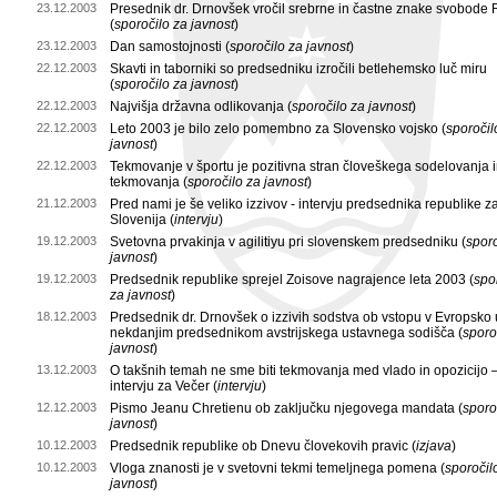
23.12.2003
Presednik dr. Drnovšek vročil srebrne in častne znake svobode
(
sporočilo za javnost
)
23.12.2003
Dan samostojnosti (
sporočilo za javnost
)
22.12.2003
Skavti in taborniki so predsedniku izročili betlehemsko luč miru
(
sporočilo za javnost
)
22.12.2003
Najvišja državna odlikovanja (
sporočilo za javnost
)
22.12.2003
Leto 2003 je bilo zelo pomembno za Slovensko vojsko (
sporočil
javnost
)
22.12.2003
Tekmovanje v športu je pozitivna stran človeškega sodelovanja 
tekmovanja (
sporočilo za javnost
)
21.12.2003
Pred nami je še veliko izzivov - intervju predsednika republike z
Slovenija (
intervju
)
19.12.2003
Svetovna prvakinja v agilitiyu pri slovenskem predsedniku (
sporo
javnost
)
19.12.2003
Predsednik republike sprejel Zoisove nagrajence leta 2003 (
spo
za javnost
)
18.12.2003
Predsednik dr. Drnovšek o izzivih sodstva ob vstopu v Evropsko 
nekdanjim predsednikom avstrijskega ustavnega sodišča (
sporo
javnost
)
13.12.2003
O takšnih temah ne sme biti tekmovanja med vlado in opozicijo 
intervju za Večer (
intervju
)
12.12.2003
Pismo Jeanu Chretienu ob zaključku njegovega mandata (
sporo
javnost
)
10.12.2003
Predsednik republike ob Dnevu človekovih pravic (
izjava
)
10.12.2003
Vloga znanosti je v svetovni tekmi temeljnega pomena (
sporočil
javnost
)