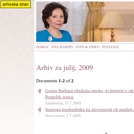
DOMOV
ŽIVLJENJEPIS
FOTO & VIDEO
POVEZAVE
Arhiv za julij, 2009
Documents
1-2
of
2
Gospa Barbara obiskala otroke, ki letujejo v ok
Pomežik soncu
Zambratija, 15.7.2009
Soproga predsednika na slovesnosti ob predaj
Novo mesto, 1.7.2009