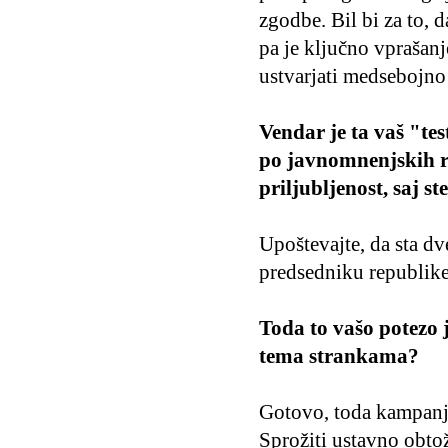
zgodbe. Bil bi za to, d
pa je ključno vprašanj
ustvarjati medsebojno 
Vendar je ta vaš "test
po javnomnenjskih r
priljubljenost, saj st
Upoštevajte, da sta dv
predsedniku republike, 
Toda to vašo potezo je
tema strankama?
Gotovo, toda kampanja
Sprožiti ustavno obtož