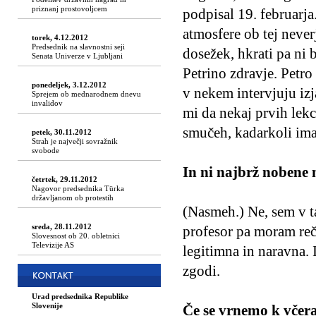
priznanj prostovoljcem
podpisal 19. februarja
atmosfere ob tej neverj
torek, 4.12.2012
Predsednik na slavnostni seji
dosežek, hkrati pa ni
Senata Univerze v Ljubljani
Petrino zdravje. Petr
ponedeljek, 3.12.2012
v nekem intervjuju izj
Sprejem ob mednarodnem dnevu
invalidov
mi da nekaj prvih lekc
smučeh, kadarkoli ima
petek, 30.11.2012
Strah je največji sovražnik
svobode
In ni najbrž nobene n
četrtek, 29.11.2012
Nagovor predsednika Türka
državljanom ob protestih
(Nasmeh.) Ne, sem v ta
sreda, 28.11.2012
profesor pa moram reči
Slovesnost ob 20. obletnici
Televizije AS
legitimna in naravna. I
zgodi.
Urad predsednika Republike
Slovenije
Če se vrnemo k včer