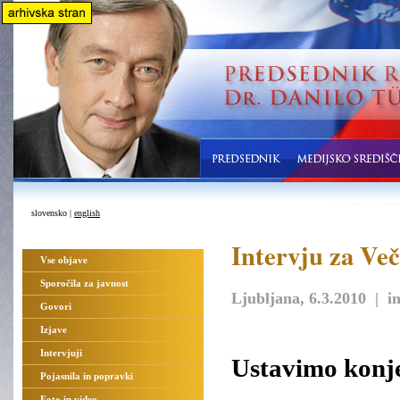
slovensko |
english
Intervju za Več
Vse objave
Sporočila za javnost
Ljubljana, 6.3.2010 | i
Govori
Izjave
Intervjuji
Ustavimo konj
Pojasnila in popravki
Foto in video