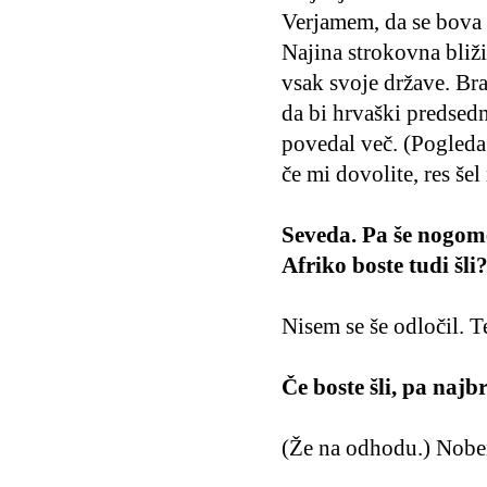
Verjamem, da se bova
Najina strokovna bliži
vsak svoje države. Br
da bi hrvaški predsed
povedal več. (Pogleda 
če mi dovolite, res šel
Seveda. Pa še nogom
Afriko boste tudi šli
Nisem se še odločil. T
Če boste šli, pa najb
(Že na odhodu.) Nobe