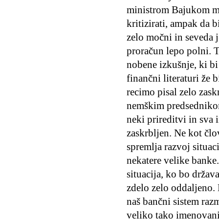
ministrom Bajukom maj
kritizirati, ampak da b
zelo močni in seveda 
proračun lepo polni. T
nobene izkušnje, ki bi
finančni literaturi že
recimo pisal zelo zask
nemškim predsednikom 
neki prireditvi in sva
zaskrbljen. Ne kot člo
spremlja razvoj situac
nekatere velike banke.
situacija, ko bo držav
zdelo zelo oddaljeno. D
naš bančni sistem raz
veliko tako imenovanih 