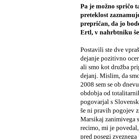
Pa je možno spričo t
preteklost zaznamuje 
prepričan, da jo bod
Ertl, v nahrbtniku š
Postavili ste dve vpr
dejanje pozitivno ocen
ali smo kot družba pri
dejanj. Mislim, da smo
2008 sem se ob dnevu 
obdobja od totalitarn
pogovarjal s Slovensk
še ni pravih pogojev z
Marsikaj zanimivega s
recimo, mi je povedal,
pred posegi zveznega j