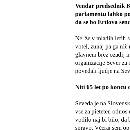
Vendar predsednik Ku
parlamentu lahko pos
da se bo Ertlova sen
Ne, že v mladih letih 
votel, zunaj pa ga nič 
glavnem brez ozadij in 
organizacije Sever za 
povedali ljudje na Seve
Niti 65 let po koncu
Seveda je na Slovenske
vse za pieteten odnos
vodilo naj bi bilo, da
spravo. Včeraj sem op