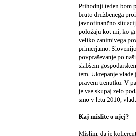
Prihodnji teden bom p
bruto družbenega proiz
javnofinančno situacij
položaju kot mi, ko g
veliko zanimivega pov
primerjamo. Slovenijo 
povpraševanje po naših
slabšem gospodarskem 
tem. Ukrepanje vlade 
pravem trenutku. V pa
je vse skupaj zelo poda
smo v letu 2010, vlada 
Kaj mislite o njej?
Mislim, da je koheren