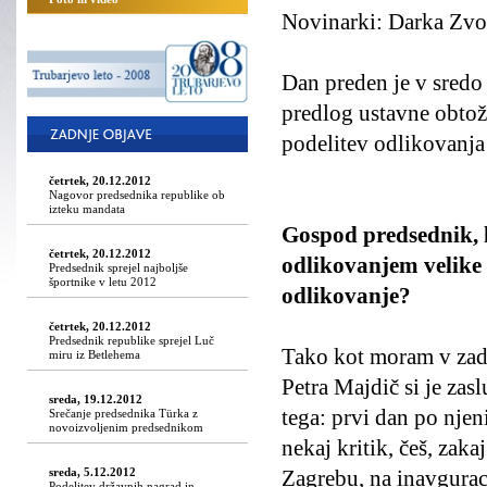
Novinarki: Darka Zvo
Dan preden je v sredo
predlog ustavne obtož
podelitev odlikovanja 
četrtek, 20.12.2012
Nagovor predsednika republike ob
izteku mandata
Gospod predsednik, ka
četrtek, 20.12.2012
odlikovanjem velike š
Predsednik sprejel najboljše
športnike v letu 2012
odlikovanje?
četrtek, 20.12.2012
Predsednik republike sprejel Luč
Tako kot moram v zadn
miru iz Betlehema
Petra Majdič si je zas
sreda, 19.12.2012
tega: prvi dan po njeni
Srečanje predsednika Türka z
novoizvoljenim predsednikom
nekaj kritik, češ, zak
sreda, 5.12.2012
Zagrebu, na inavgurac
Podelitev državnih nagrad in