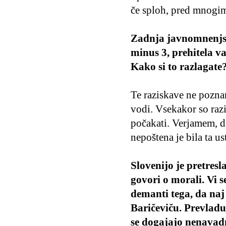
če sploh, pred mnogimi 
Zadnja javnomnenjska
minus 3, prehitela va
Kako si to razlagate
Te raziskave ne pozna
vodi. Vsekakor so razi
počakati. Verjamem, 
nepoštena je bila ta u
Slovenijo je pretresl
govori o morali. Vi se
demanti tega, da naj 
Baričeviču. Prevladuj
se dogajajo nenavadn