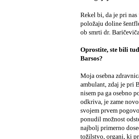
Rekel bi, da je pri na
položaju doline šentfl
ob smrti dr. Baričeviča 
Oprostite, ste bili t
Barsos?
Moja osebna zdravnica,
ambulant, zdaj je pri B
nisem pa ga osebno poz
odkriva, je zame novo.
svojem prvem pogovoru
ponudil možnost odstop
najbolj primerno doseč
tožilstvo, organi, ki p