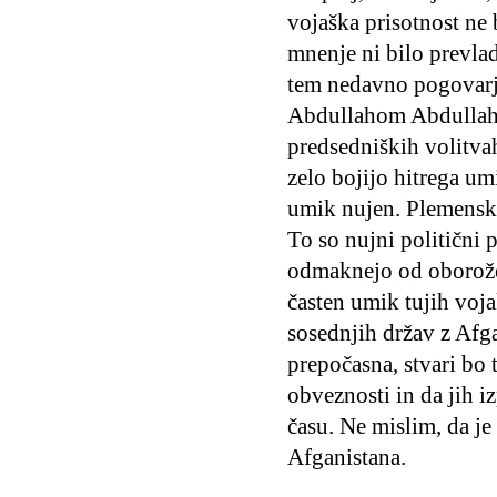
vojaška prisotnost ne 
mnenje ni bilo prevlad
tem nedavno pogovarja
Abdullahom Abdullahom
predsedniških volitva
zelo bojijo hitrega um
umik nujen. Plemensko 
To so nujni politični p
odmaknejo od oborožen
časten umik tujih voj
sosednjih držav z Afg
prepočasna, stvari bo 
obveznosti in da jih 
času. Ne mislim, da je
Afganistana.