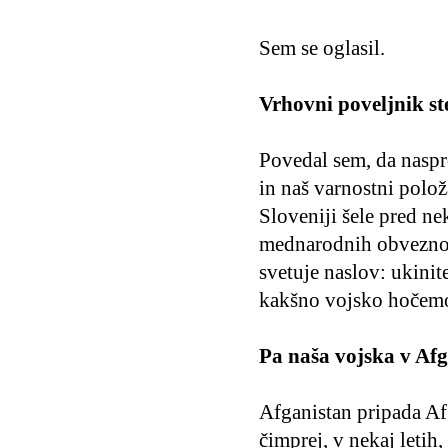
Sem se oglasil.
Vrhovni poveljnik st
Povedal sem, da nasp
in naš varnostni polo
Sloveniji šele pred ne
mednarodnih obveznosti
svetuje naslov: ukinit
kakšno vojsko hočemo
Pa naša vojska v Afg
Afganistan pripada Af
čimprej, v nekaj letih,