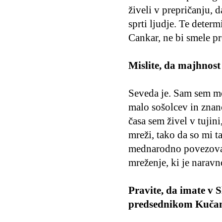
živeli v prepričanju, d
sprti ljudje. Te determ
Cankar, ne bi smele pr
Mislite, da majhnost
Seveda je. Sam sem mo
malo sošolcev in znanc
časa sem živel v tujin
mreži, tako da so mi t
mednarodno povezovan
mreženje, ki je narav
Pravite, da imate v S
predsednikom Kučan