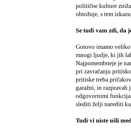
politične kulture zniža
obtožuje, s tem izkaz
Se tudi vam zdi, da 
Gotovo imamo veliko ra
mnogi ljudje, ki jih 
Najpomembneje je nare
pri zavračanju pritisko
pritiske treba pričako
garažni, in razpravah j
odgovornimi funkcijam
slediti želji narediti k
Tudi vi niste ušli m