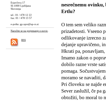
Erjavčeva 17
nesrečnemu ovinku, b
SI-1000 Ljubljana
Slovenija
Ertlu?
tel.: 01 / 478 12 22
fax: 01 / 478 13 57
O tem sem veliko razmi
e-pošta:
gp.uprs@up-rs.si
prizadetosti. Vseeno p
Naročite se na prejemanje e-novic
.
odlikovanje izrecno za
RSS
dejanje upravičeno, in
Hkrati pa, ponavljam, b
Imamo zakon o popravi
dobilo razne vrste sati
pomaga. Sočustvujem z 
moramo se navaditi, d
Pri človeku se najde e
Sever zaslužil, če pa 
obtožiti, bo moral to n