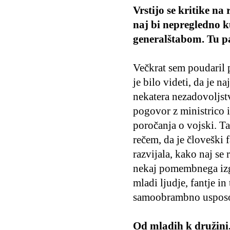
Vrstijo se kritike n
naj bi nepregledno k
generalštabom. Tu pa
Večkrat sem poudaril 
je bilo videti, da je n
nekatera nezadovoljst
pogovor z ministrico 
poročanja o vojski. Ta
rečem, da je človeški 
razvijala, kako naj s
nekaj pomembnega izgu
mladi ljudje, fantje i
samoobrambno usposo
Od mladih k družini.