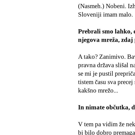
(Nasmeh.) Nobeni. Izh
Sloveniji imam malo.
Prebrali smo lahko, d
njegova mreža, zdaj p
A tako? Zanimivo. Bavc
pravna država slišal n
se mi je pustil prepri
tistem času sva precej
kakšno mrežo...
In nimate občutka, d
V tem pa vidim že neka
bi bilo dobro premaga