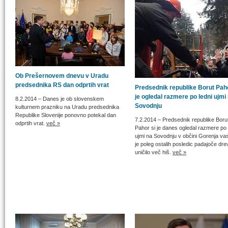
Ob Prešernovem dnevu v Uradu
predsednika RS dan odprtih vrat
Predsednik republike Borut Paho
je ogledal razmere po ledni ujmi
8.2.2014
– Danes je ob slovenskem
Sovodnju
kulturnem prazniku na Uradu predsednika
Republike Slovenije ponovno potekal dan
7.2.2014
– Predsednik republike Boru
odprtih vrat.
več »
Pahor si je danes ogledal razmere po 
ujmi na Sovodnju v občini Gorenja vas
je poleg ostalih posledic padajoče dre
uničilo več hiš.
več »