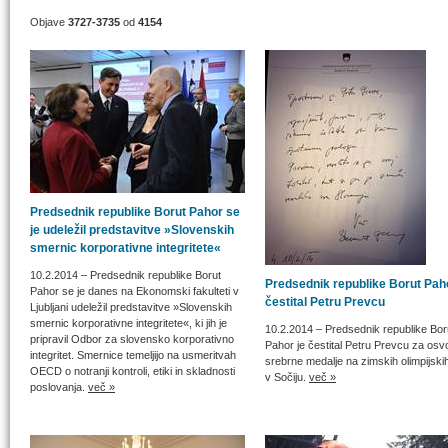
Objave
3727-3735
od
4154
Predsednik republike Borut Pahor se
je udeležil predstavitve »Slovenskih
smernic korporativne integritete«
10.2.2014
– Predsednik republike Borut
Predsednik republike Borut Pah
Pahor se je danes na Ekonomski fakulteti v
čestital Petru Prevcu
Ljubljani udeležil predstavitve »Slovenskih
smernic korporativne integritete«, ki jih je
10.2.2014
– Predsednik republike Bor
pripravil Odbor za slovensko korporativno
Pahor je čestital Petru Prevcu za osvo
integritet. Smernice temeljijo na usmeritvah
srebrne medalje na zimskih olimpijski
OECD o notranji kontroli, etiki in skladnosti
v Sočiju.
več »
poslovanja.
več »