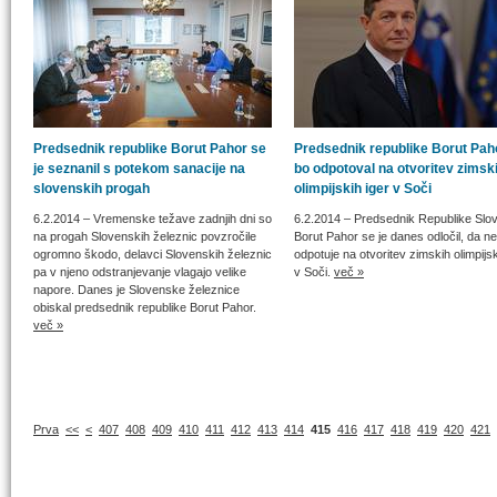
Predsednik republike Borut Pahor se
Predsednik republike Borut Pah
je seznanil s potekom sanacije na
bo odpotoval na otvoritev zimsk
slovenskih progah
olimpijskih iger v Soči
6.2.2014
– Vremenske težave zadnjih dni so
6.2.2014
– Predsednik Republike Slov
na progah Slovenskih železnic povzročile
Borut Pahor se je danes odločil, da ne
ogromno škodo, delavci Slovenskih železnic
odpotuje na otvoritev zimskih olimpijsk
pa v njeno odstranjevanje vlagajo velike
v Soči.
več »
napore. Danes je Slovenske železnice
obiskal predsednik republike Borut Pahor.
več »
Prva
<<
<
407
408
409
410
411
412
413
414
415
416
417
418
419
420
421