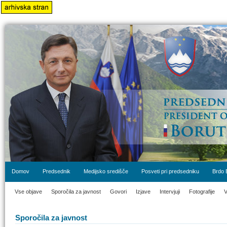
Domov
Predsednik
Medijsko središče
Posveti pri predsedniku
Brdo 
Vse objave
Sporočila za javnost
Govori
Izjave
Intervjuji
Fotografije
V
Sporočila za javnost