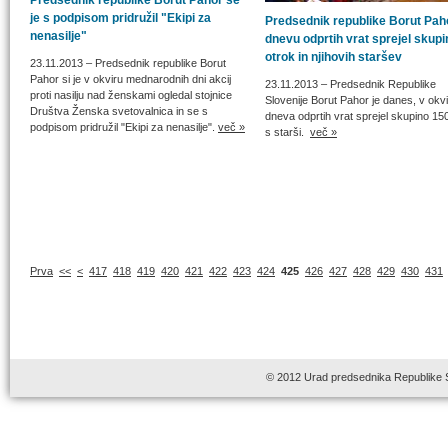
Predsednik republike Borut Pahor se
je s podpisom pridružil "Ekipi za
Predsednik republike Borut Pah
nenasilje"
dnevu odprtih vrat sprejel skupi
otrok in njihovih staršev
23.11.2013
– Predsednik republike Borut
Pahor si je v okviru mednarodnih dni akcij
23.11.2013
– Predsednik Republike
proti nasilju nad ženskami ogledal stojnice
Slovenije Borut Pahor je danes, v okv
Društva Ženska svetovalnica in se s
dneva odprtih vrat sprejel skupino 15
podpisom pridružil "Ekipi za nenasilje".
več »
s starši.
več »
Prva
<<
<
417
418
419
420
421
422
423
424
425
426
427
428
429
430
431
© 2012 Urad predsednika Republike 