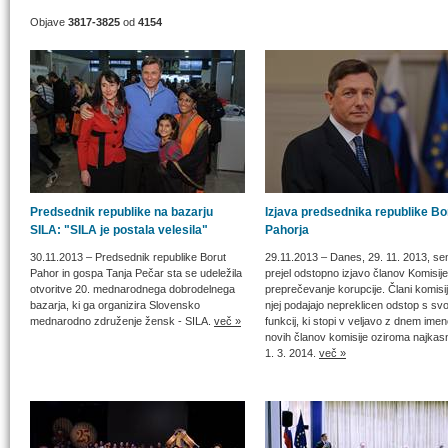
Objave
3817-3825
od
4154
Predsednik republike na bazarju
Izjava predsednika republike Bo
SILA: "SILA je postala velesila"
Pahorja
30.11.2013
– Predsednik republike Borut
29.11.2013
– Danes, 29. 11. 2013, s
Pahor in gospa Tanja Pečar sta se udeležila
prejel odstopno izjavo članov Komisij
otvoritve 20. mednarodnega dobrodelnega
preprečevanje korupcije. Člani komisi
bazarja, ki ga organizira Slovensko
njej podajajo nepreklicen odstop s svo
mednarodno združenje žensk - SILA.
več »
funkcij, ki stopi v veljavo z dnem ime
novih članov komisije oziroma najkas
1. 3. 2014.
več »