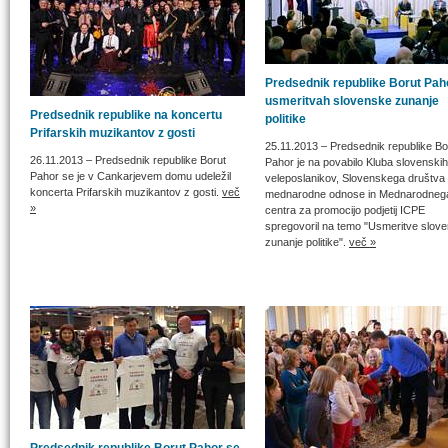
Predsednik republike Borut Pah
usmeritvah slovenske zunanje
Predsednik republike na koncertu
politike
Prifarskih muzikantov z gosti
25.11.2013
– Predsednik republike Bo
26.11.2013
– Predsednik republike Borut
Pahor je na povabilo Kluba slovenskih
Pahor se je v Cankarjevem domu udeležil
veleposlanikov, Slovenskega društva
koncerta Prifarskih muzikantov z gosti.
več
mednarodne odnose in Mednarodneg
»
centra za promocijo podjetij ICPE
spregovoril na temo "Usmeritve slov
zunanje politike".
več »