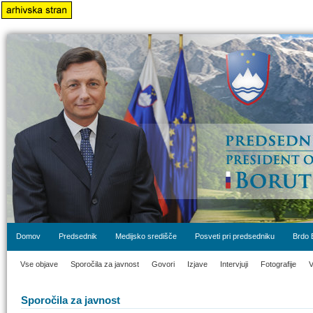
Domov
Predsednik
Medijsko središče
Posveti pri predsedniku
Brdo 
Vse objave
Sporočila za javnost
Govori
Izjave
Intervjuji
Fotografije
V
Sporočila za javnost