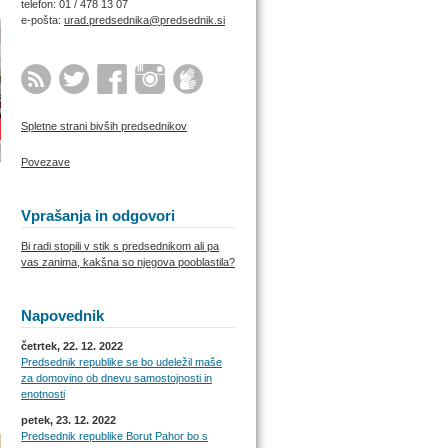
telefon: 01 / 478 13 07
e-pošta:
urad.predsednika@predsednik.si
Spletne strani bivših predsednikov
Povezave
Vprašanja in odgovori
Bi radi stopili v stik s predsednikom ali pa
vas zanima, kakšna so njegova pooblastila?
Napovednik
četrtek, 22. 12. 2022
Predsednik republike se bo udeležil maše
za domovino ob dnevu samostojnosti in
enotnosti
petek, 23. 12. 2022
Predsednik republike Borut Pahor bo s