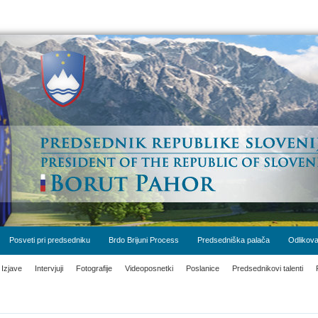
Posveti pri predsedniku
Brdo Brijuni Process
Predsedniška palača
Odlikova
Izjave
Intervjuji
Fotografije
Videoposnetki
Poslanice
Predsednikovi talenti