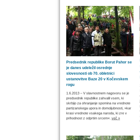
Predsednik republike Borut Pahor se
je danes udeležil osrednje
slovesnosti ob 70. obletnici
ustanovitve Baze 20 v Kočevskem
rogu
1.6.2013
– V slavnostnem nagovoru se je
predsednik republike zahvalil vsem, ki
skrbijo za ohranjanje spomina na vrednote
partizanskega upora in domoljubnosti, »kar
krasi vrednote vsakega naroda, ki zre v
prihodnost z odprtim srcem«.
več »