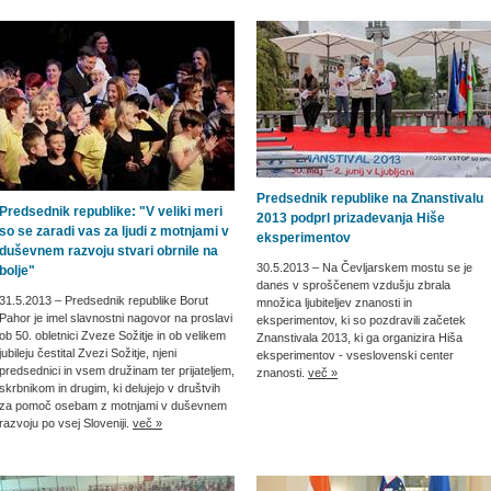
Predsednik republike na Znanstivalu
Predsednik republike: "V veliki meri
2013 podprl prizadevanja Hiše
so se zaradi vas za ljudi z motnjami v
eksperimentov
duševnem razvoju stvari obrnile na
30.5.2013
– Na Čevljarskem mostu se je
bolje"
danes v sproščenem vzdušju zbrala
31.5.2013
– Predsednik republike Borut
množica ljubiteljev znanosti in
Pahor je imel slavnostni nagovor na proslavi
eksperimentov, ki so pozdravili začetek
ob 50. obletnici Zveze Sožitje in ob velikem
Znanstivala 2013, ki ga organizira Hiša
jubileju čestital Zvezi Sožitje, njeni
eksperimentov - vseslovenski center
predsednici in vsem družinam ter prijateljem,
znanosti.
več »
skrbnikom in drugim, ki delujejo v društvih
za pomoč osebam z motnjami v duševnem
razvoju po vsej Sloveniji.
več »