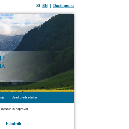
SI
EN
|
Dostopnost
nja
Urad predsednika
Pojasnila in popravki
Iskalnik