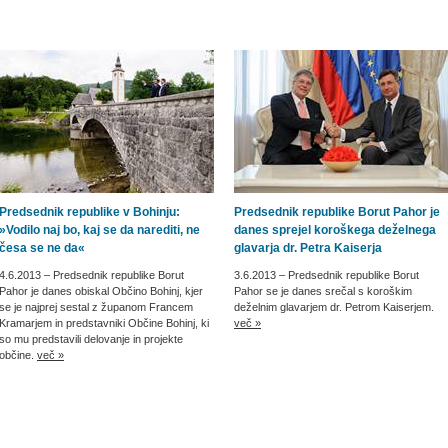
Predsednik republike v Bohinju:
Predsednik republike Borut Pahor je
»Vodilo naj bo, kaj se da narediti, ne
danes sprejel koroškega deželnega
česa se ne da«
glavarja dr. Petra Kaiserja
4.6.2013
– Predsednik republike Borut
3.6.2013
– Predsednik republike Borut
Pahor je danes obiskal Občino Bohinj, kjer
Pahor se je danes srečal s koroškim
se je najprej sestal z županom Francem
deželnim glavarjem dr. Petrom Kaiserjem.
Kramarjem in predstavniki Občine Bohinj, ki
več »
so mu predstavili delovanje in projekte
občine.
več »