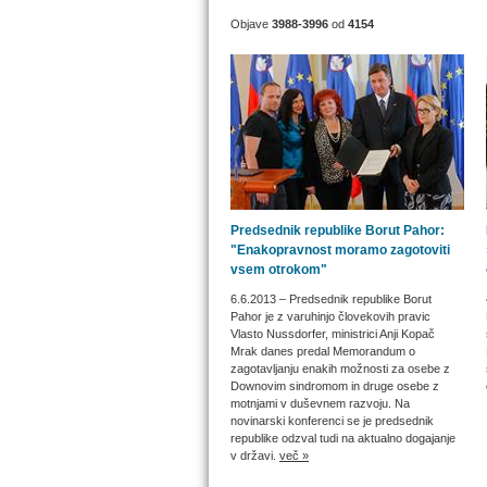
Objave
3988-3996
od
4154
Predsednik republike Borut Pahor:
"Enakopravnost moramo zagotoviti
vsem otrokom"
6.6.2013
– Predsednik republike Borut
Pahor je z varuhinjo človekovih pravic
Vlasto Nussdorfer, ministrici Anji Kopač
Mrak danes predal Memorandum o
zagotavljanju enakih možnosti za osebe z
Downovim sindromom in druge osebe z
motnjami v duševnem razvoju. Na
novinarski konferenci se je predsednik
republike odzval tudi na aktualno dogajanje
v državi.
več »