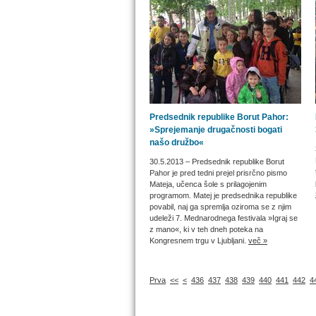
Predsednik republike Borut Pahor:
»Sprejemanje drugačnosti bogati
našo družbo«
30.5.2013
– Predsednik republike Borut
Pahor je pred tedni prejel prisrčno pismo
Mateja, učenca šole s prilagojenim
programom. Matej je predsednika republike
povabil, naj ga spremlja oziroma se z njim
udeleži 7. Mednarodnega festivala »Igraj se
z mano«, ki v teh dneh poteka na
Kongresnem trgu v Ljubljani.
več »
Prva
<<
<
436
437
438
439
440
441
442
4