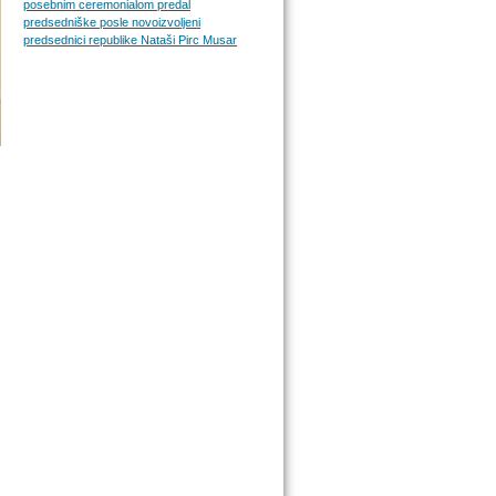
posebnim ceremonialom predal
predsedniške posle novoizvoljeni
predsednici republike Nataši Pirc Musar