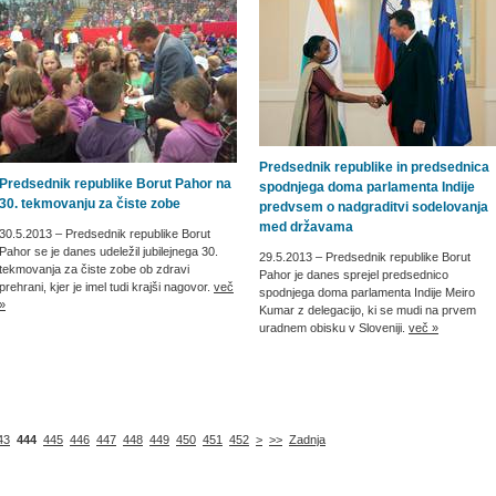
Predsednik republike in predsednica
Predsednik republike Borut Pahor na
spodnjega doma parlamenta Indije
30. tekmovanju za čiste zobe
predvsem o nadgraditvi sodelovanja
med državama
30.5.2013
– Predsednik republike Borut
Pahor se je danes udeležil jubilejnega 30.
29.5.2013
– Predsednik republike Borut
tekmovanja za čiste zobe ob zdravi
Pahor je danes sprejel predsednico
prehrani, kjer je imel tudi krajši nagovor.
več
spodnjega doma parlamenta Indije Meiro
»
Kumar z delegacijo, ki se mudi na prvem
uradnem obisku v Sloveniji.
več »
43
444
445
446
447
448
449
450
451
452
>
>>
Zadnja