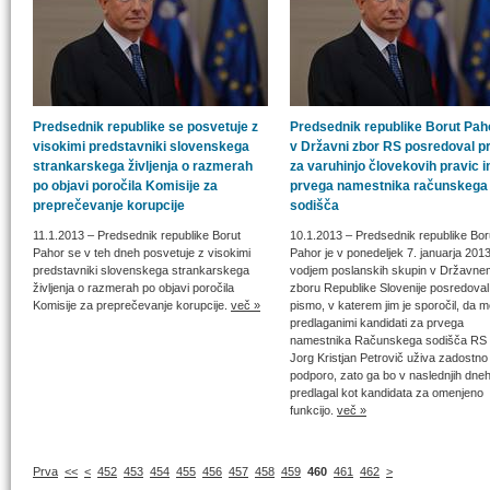
Predsednik republike se posvetuje z
Predsednik republike Borut Paho
visokimi predstavniki slovenskega
v Državni zbor RS posredoval p
strankarskega življenja o razmerah
za varuhinjo človekovih pravic i
po objavi poročila Komisije za
prvega namestnika računskega
preprečevanje korupcije
sodišča
11.1.2013
– Predsednik republike Borut
10.1.2013
– Predsednik republike Bor
Pahor se v teh dneh posvetuje z visokimi
Pahor je v ponedeljek 7. januarja 201
predstavniki slovenskega strankarskega
vodjem poslanskih skupin v Državne
življenja o razmerah po objavi poročila
zboru Republike Slovenije posredoval
Komisije za preprečevanje korupcije.
več »
pismo, v katerem jim je sporočil, da 
predlaganimi kandidati za prvega
namestnika Računskega sodišča RS
Jorg Kristjan Petrovič uživa zadostno
podporo, zato ga bo v naslednjih dne
predlagal kot kandidata za omenjeno
funkcijo.
več »
Prva
<<
<
452
453
454
455
456
457
458
459
460
461
462
>