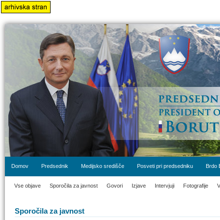
Domov
Predsednik
Medijsko središče
Posveti pri predsedniku
Brdo 
Vse objave
Sporočila za javnost
Govori
Izjave
Intervjuji
Fotografije
V
Sporočila za javnost