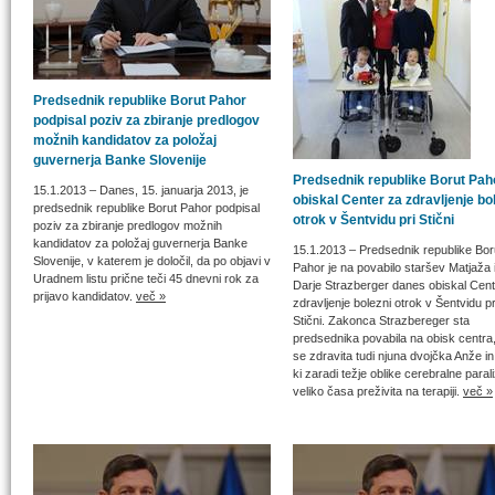
Predsednik republike Borut Pahor
podpisal poziv za zbiranje predlogov
možnih kandidatov za položaj
guvernerja Banke Slovenije
Predsednik republike Borut Paho
15.1.2013
– Danes, 15. januarja 2013, je
obiskal Center za zdravljenje bo
predsednik republike Borut Pahor podpisal
otrok v Šentvidu pri Stični
poziv za zbiranje predlogov možnih
kandidatov za položaj guvernerja Banke
15.1.2013
– Predsednik republike Bor
Slovenije, v katerem je določil, da po objavi v
Pahor je na povabilo staršev Matjaža 
Uradnem listu prične teči 45 dnevni rok za
Darje Strazberger danes obiskal Cent
prijavo kandidatov.
več »
zdravljenje bolezni otrok v Šentvidu pr
Stični. Zakonca Strazbereger sta
predsednika povabila na obisk centra,
se zdravita tudi njuna dvojčka Anže in
ki zaradi težje oblike cerebralne paral
veliko časa preživita na terapiji.
več »