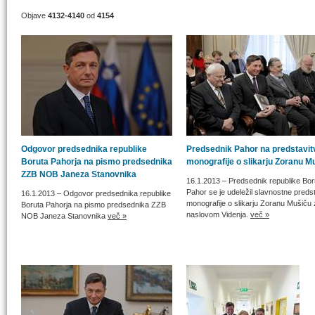
Objave
4132-4140
od
4154
Odgovor predsednika republike
Predsednik Pahor na predstavit
Boruta Pahorja na pismo predsednika
monografije o slikarju Zoranu M
ZZB NOB Janeza Stanovnika
16.1.2013
– Predsednik republike Bor
Pahor se je udeležil slavnostne preds
16.1.2013
– Odgovor predsednika republike
monografije o slikarju Zoranu Mušiču 
Boruta Pahorja na pismo predsednika ZZB
naslovom Videnja.
več »
NOB Janeza Stanovnika
več »