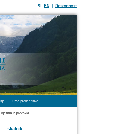
SI
EN
|
Dostopnost
nja
Urad predsednika
Pojasnila in popravki
Iskalnik