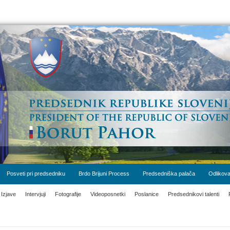
Posveti pri predsedniku
Brdo Brijuni Process
Predsedniška palača
Odlikova
Izjave
Intervjuji
Fotografije
Videoposnetki
Poslanice
Predsednikovi talenti