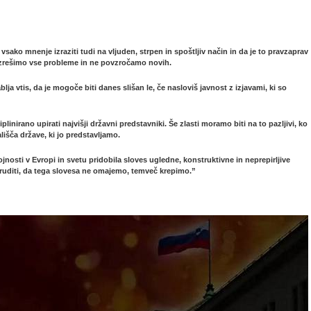
ako mnenje izraziti tudi na vljuden, strpen in spoštljiv način in da je to pravzaprav
 razrešimo vse probleme in ne povzročamo novih.
lja vtis, da je mogoče biti danes slišan le, če nasloviš javnost z izjavami, ki so
linirano upirati najvišji državni predstavniki. Še zlasti moramo biti na to pazljivi, ko
lišča države, ki jo predstavljamo.
tojnosti v Evropi in svetu pridobila sloves ugledne, konstruktivne in neprepirljive
truditi, da tega slovesa ne omajemo, temveč krepimo.”