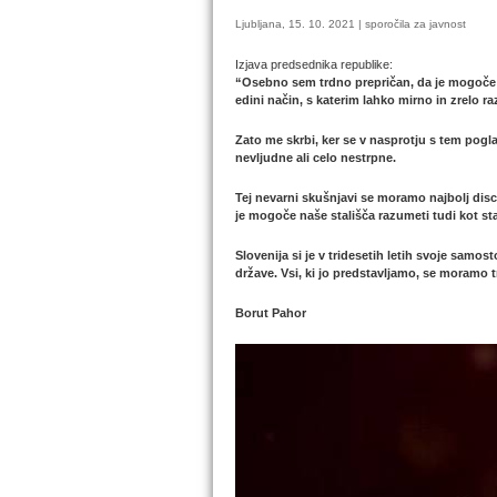
Ljubljana, 15. 10. 2021 | sporočila za javnost
Izjava predsednika republike:
“Osebno sem trdno prepričan, da je mogoče vs
edini način, s katerim lahko mirno in zrelo
Zato me skrbi, ker se v nasprotju s tem poglab
nevljudne ali celo nestrpne.
Tej nevarni skušnjavi se moramo najbolj discip
je mogoče naše stališča razumeti tudi kot sta
Slovenija si je v tridesetih letih svoje samos
države. Vsi, ki jo predstavljamo, se moramo 
Borut Pahor