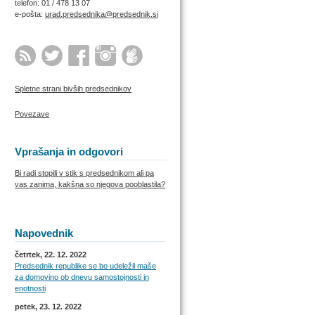
telefon: 01 / 478 13 07
e-pošta:
urad.predsednika@predsednik.si
Spletne strani bivših predsednikov
Povezave
Vprašanja in odgovori
Bi radi stopili v stik s predsednikom ali pa
vas zanima, kakšna so njegova pooblastila?
Napovednik
četrtek, 22. 12. 2022
Predsednik republike se bo udeležil maše
za domovino ob dnevu samostojnosti in
enotnosti
petek, 23. 12. 2022