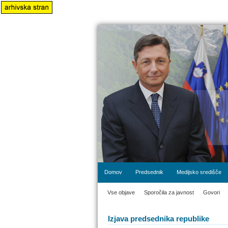
Domov
Predsednik
Medijsko središče
Vse objave
Sporočila za javnost
Govori
Izjava predsednika republike