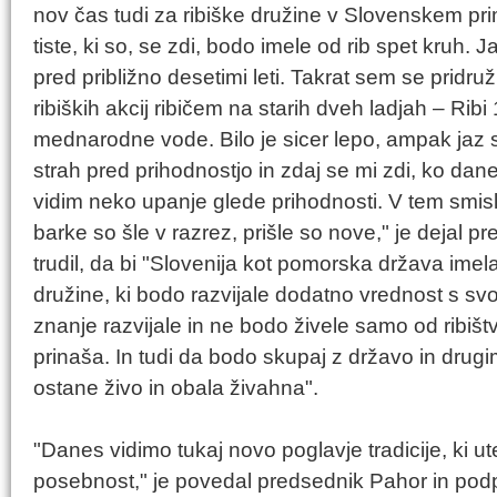
nov čas tudi za ribiške družine v Slovenskem prim
tiste, ki so, se zdi, bodo imele od rib spet kruh.
pred približno desetimi leti. Takrat sem se pridruži
ribiških akcij ribičem na starih dveh ladjah – Ribi 
mednarodne vode. Bilo je sicer lepo, ampak jaz s
strah pred prihodnostjo in zdaj se mi zdi, ko da
vidim neko upanje glede prihodnosti. V tem smisl
barke so šle v razrez, prišle so nove," je dejal p
trudil, da bi "Slovenija kot pomorska država imela 
družine, ki bodo razvijale dodatno vrednost s sv
znanje razvijale in ne bodo živele samo od ribiš
prinaša. In tudi da bodo skupaj z državo in drug
ostane živo in obala živahna".
"Danes vidimo tukaj novo poglavje tradicije, ki u
posebnost," je povedal predsednik Pahor in pod