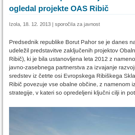
ogledal projekte OAS Ribič
Izola, 18. 12. 2013 | sporočila za javnost
Predsednik republike Borut Pahor se je danes n
udeležil predstavitve zaključenih projektov Obal
Ribič), ki je bila ustanovljena leta 2012 z name
javno-zasebnega partnerstva za izvajanje razvojn
sredstev iz četrte osi Evropskega Ribiškega Sk
Ribič povezuje vse obalne občine, z namenom iz
strategije, v kateri so opredeljeni ključni cilji in