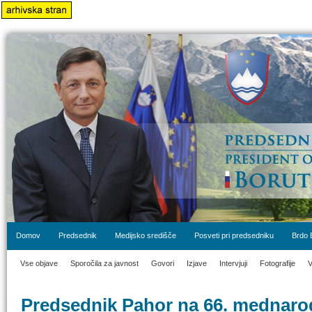
Domov
Predsednik
Medijsko središče
Posveti pri predsedniku
Brdo 
Vse objave
Sporočila za javnost
Govori
Izjave
Intervjuji
Fotografije
V
Predsednik Pahor na 66. mednarod