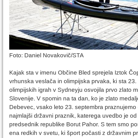
Foto: Daniel Novakovič/STA
Kajak sta v imenu Občine Bled sprejela Iztok Čo
vrhunska veslača in olimpijska prvaka, ki sta 23
olimpijskih igrah v Sydneyju osvojila prvo zlato
Slovenije. V spomin na ta dan, ko je zlato medalj
Debevec, vsako leto 23. septembra praznujemo 
najmlajši državni praznik, katerega uvedbo je o
predsednik republike Borut Pahor. S tem smo post
ena redkih v svetu, ki šport počasti z državnim