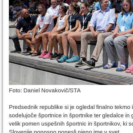
Foto: Daniel Novakovič/STA
Predsednik republike si je ogledal finalno tekmo
sodelujoče športnice in športnike ter gledalce in 
velik pomen uspešnih športnic in športnikov, ki s
Slovenije ponosno ponesli njeno ime v svet.