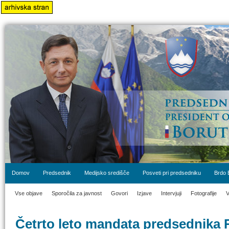
Domov
Predsednik
Medijsko središče
Posveti pri predsedniku
Brdo 
Vse objave
Sporočila za javnost
Govori
Izjave
Intervjuji
Fotografije
V
Četrto leto mandata predsednika 