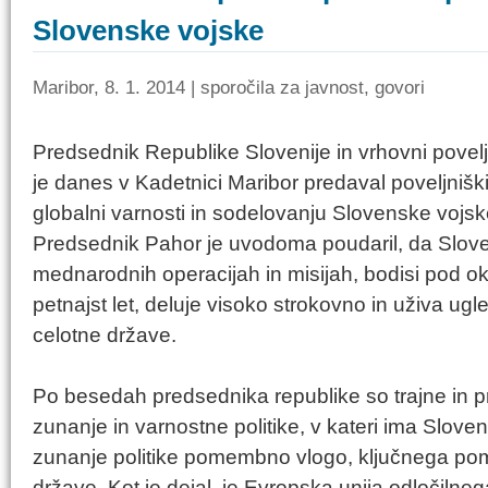
Slovenske vojske
Maribor, 8. 1. 2014 | sporočila za javnost, govori
Predsednik Republike Slovenije in vrhovni povel
je danes v Kadetnici Maribor predaval poveljniški
globalni varnosti in sodelovanju Slovenske vojsk
Predsednik Pahor je uvodoma poudaril, da Slove
mednarodnih operacijah in misijah, bodisi pod o
petnajst let, deluje visoko strokovno in uživa ugle
celotne države.
Po besedah predsednika republike so trajne in 
zunanje in varnostne politike, v kateri ima Slove
zunanje politike pomembno vlogo, ključnega po
države. Kot je dejal, je Evropska unija odločiln