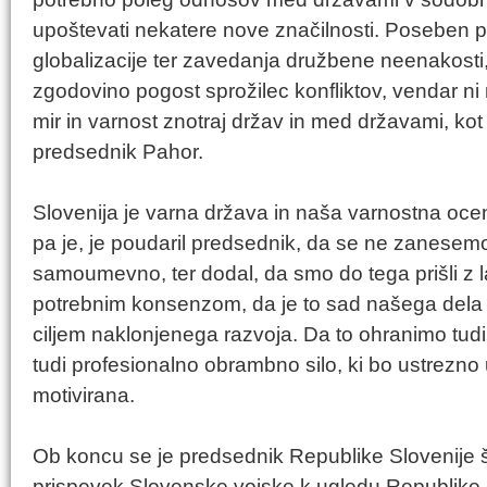
upoštevati nekatere nove značilnosti. Poseben 
globalizacije ter zavedanja družbene neenakosti, k
zgodovino pogost sprožilec konfliktov, vendar ni n
mir in varnost znotraj držav in med državami, ko
predsednik Pahor.
Slovenija je varna država in naša varnostna o
pa je, je poudaril predsednik, da se ne zanesemo n
samoumevno, ter dodal, da smo do tega prišli z la
potrebnim konsenzom, da je to sad našega dela in
ciljem naklonjenega razvoja. Da to ohranimo tudi
tudi profesionalno obrambno silo, ki bo ustrezno
motivirana.
Ob koncu se je predsednik Republike Slovenije š
prispevek Slovenske vojske k ugledu Republik