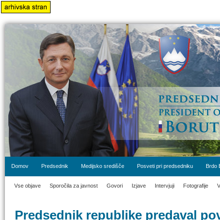
Domov
Predsednik
Medijsko središče
Posveti pri predsedniku
Brdo 
Vse objave
Sporočila za javnost
Govori
Izjave
Intervjuji
Fotografije
V
Predsednik republike predaval pove