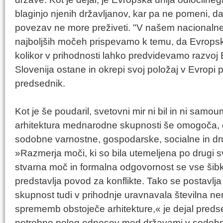
blaginjo njenih državljanov, kar pa ne pomeni, d
povezav ne more preživeti. "V našem nacionalnem
najboljših močeh prispevamo k temu, da Evropska 
kolikor v prihodnosti lahko predvidevamo razvoj E
Slovenija ostane in okrepi svoj položaj v Evropi prv
predsednik.
Kot je še poudaril, svetovni mir ni bil in ni samo
arhitektura mednarodne skupnosti še omogoča, 
sodobne varnostne, gospodarske, socialne in dr
»Razmerja moči, ki so bila utemeljena po drugi s
stvarna moč in formalna odgovornost se vse šibk
predstavlja povod za konflikte. Tako se postavlj
skupnost tudi v prihodnje uravnavala številna ner
sprememb obstoječe arhitekture,« je dejal predse
potrebno poleg odnosov med državami v sodobn