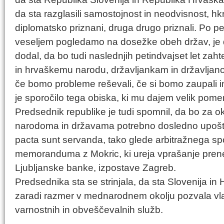
da sta razglasili samostojnost in neodvisnost, hkra
diplomatsko priznani, druga drugo priznali. Po pet
veseljem pogledamo na dosežke obeh držav, je d
dodal, da bo tudi naslednjih petindvajset let za
in hrvaškemu narodu, državljankam in državljano
če bomo probleme reševali, če si bomo zaupali 
je sporočilo tega obiska, ki mu dajem velik pome
Predsednik republike je tudi spomnil, da bo za 
narodoma in državama potrebno dosledno upoš
pacta sunt servanda, tako glede arbitražnega s
memoranduma z Mokric, ki ureja vprašanje pren
Ljubljanske banke, izpostave Zagreb.
Predsednika sta se strinjala, da sta Slovenija in 
zaradi razmer v mednarodnem okolju pozvala vla
varnostnih in obveščevalnih služb.