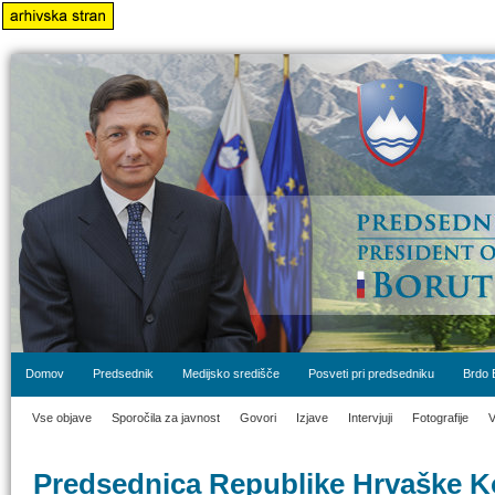
Domov
Predsednik
Medijsko središče
Posveti pri predsedniku
Brdo 
Vse objave
Sporočila za javnost
Govori
Izjave
Intervjuji
Fotografije
V
Predsednica Republike Hrvaške K