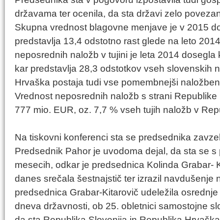
državama ter ocenila, da sta državi zelo povezan
Skupna vrednost blagovne menjave je v 2015 dos
predstavlja 13,4 odstotno rast glede na leto 201
neposrednih naložb v tujini je leta 2014 dosegla
kar predstavlja 28,3 odstotkov vseh slovenskih na
Hrvaška postaja tudi vse pomembnejši naložbenik
Vrednost neposrednih naložb s strani Republike 
777 mio. EUR, oz. 7,7 % vseh tujih naložb v Repub
Na tiskovni konferenci sta se predsednika zavz
Predsednik Pahor je uvodoma dejal, da sta se s 
mesecih, odkar je predsednica Kolinda Grabar- K
danes srečala šestnajstič ter izrazil navdušenje 
predsednica Grabar-Kitarovič udeležila osrednje 
dneva državnosti, ob 25. obletnici samostojne sl
da sta Republika Slovenija in Republika Hrvaška n