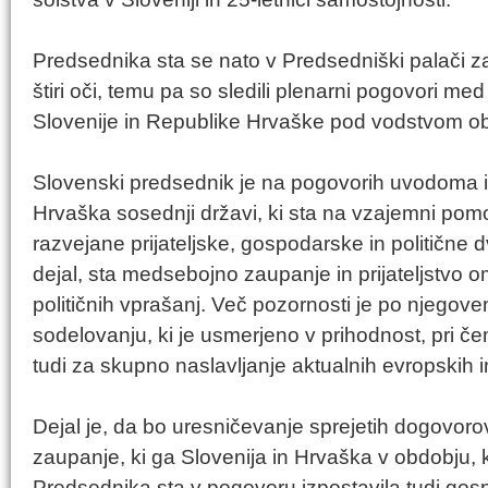
Predsednika sta se nato v Predsedniški palači 
štiri oči, temu pa so sledili plenarni pogovori m
Slovenije in Republike Hrvaške pod vodstvom o
Slovenski predsednik je na pogovorih uvodoma izp
Hrvaška sosednji državi, ki sta na vzajemni pomo
razvejane prijateljske, gospodarske in politične
dejal, sta medsebojno zaupanje in prijateljstvo o
političnih vprašanj. Več pozornosti je po njego
sodelovanju, ki je usmerjeno v prihodnost, pri čem
tudi za skupno naslavljanje aktualnih evropskih 
Dejal je, da bo uresničevanje sprejetih dogovor
zaupanje, ki ga Slovenija in Hrvaška v obdobju, k
Predsednika sta v pogovoru izpostavila tudi go