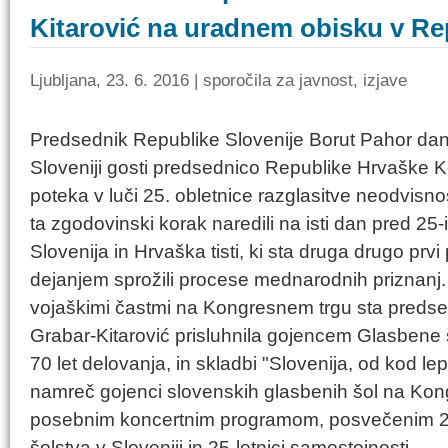
Kitarović na uradnem obisku v Rep
Ljubljana, 23. 6. 2016 | sporočila za javnost, izjave
Predsednik Republike Slovenije Borut Pahor dane
Sloveniji gosti predsednico Republike Hrvaške K
poteka v luči 25. obletnice razglasitve neodvisnos
ta zgodovinski korak naredili na isti dan pred 25-imi
Slovenija in Hrvaška tisti, ki sta druga drugo prvi
dejanjem sprožili procese mednarodnih priznanj
vojaškimi častmi na Kongresnem trgu sta predse
Grabar-Kitarović prisluhnila gojencem Glasbene š
70 let delovanja, in skladbi "Slovenija, od kod le
namreč gojenci slovenskih glasbenih šol na Kong
posebnim koncertnim programom, posvečenim 20
šolstva v Sloveniji in 25-letnici samostojnosti.