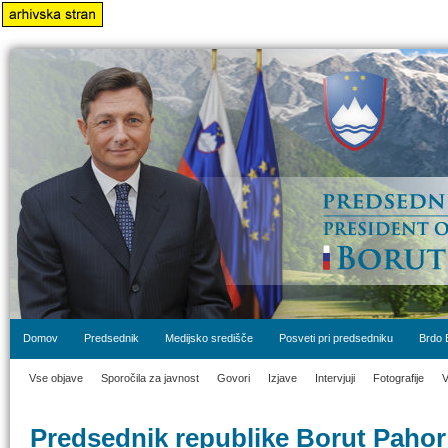
Domov
Predsednik
Medijsko središče
Posveti pri predsedniku
Brdo 
Vse objave
Sporočila za javnost
Govori
Izjave
Intervjuji
Fotografije
V
Predsednik republike Borut Pahor 