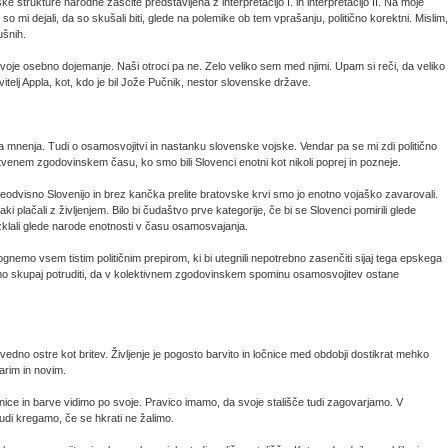
 strukture narodne zaščite predstavljena z interpretacijo I. in interpretacijo II. Na moje
so mi dejali, da so skušali biti, glede na polemike ob tem vprašanju, politično korektni. Mislim,
ušnih.
oje osebno dojemanje. Naši otroci pa ne. Zelo veliko sem med njimi. Upam si reči, da veliko
itelj Appla, kot, kdo je bil Jože Pučnik, nestor slovenske države.
na mnenja. Tudi o osamosvojitvi in nastanku slovenske vojske. Vendar pa se mi zdi politično
tvenem zgodovinskem času, ko smo bili Slovenci enotni kot nikoli poprej in pozneje.
odvisno Slovenijo in brez kančka prelite bratovske krvi smo jo enotno vojaško zavarovali.
ki plačali z življenjem. Bilo bi čudaštvo prve kategorije, če bi se Slovenci pomirili glede
zklali glede narode enotnosti v času osamosvajanja.
gnemo vsem tistim političnim prepirom, ki bi utegnili nepotrebno zasenčiti sijaj tega epskega
mo skupaj potruditi, da v kolektivnem zgodovinskem spominu osamosvojitev ostane
so vedno ostre kot britev. Življenje je pogosto barvito in ločnice med obdobji dostikrat mehko
arim in novim.
nice in barve vidimo po svoje. Pravico imamo, da svoje stališče tudi zagovarjamo. V
tudi kregamo, če se hkrati ne žalimo.