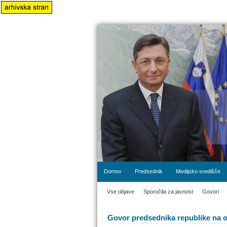
Domov
Predsednik
Medijsko središče
Vse objave
Sporočila za javnost
Govori
Govor predsednika republike na ob