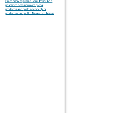
Predsednik republike Borut Pahor bo s
posebnim ceremonialom predal
predsedniške posle novoizvoljeni
predsednici republike Nataši Pirc Musar