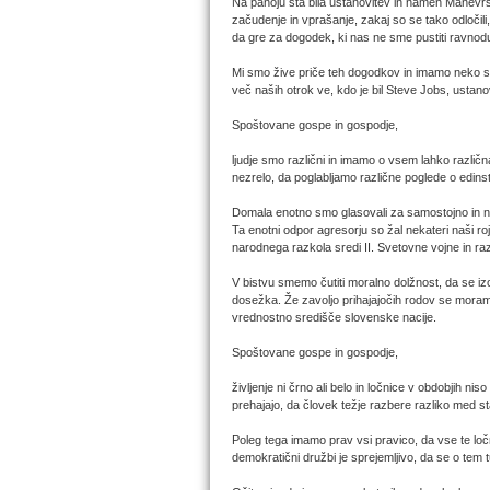
Na panoju sta bila ustanovitev in namen Manevrske
začudenje in vprašanje, zakaj so se tako odločili, 
da gre za dogodek, ki nas ne sme pustiti ravnod
Mi smo žive priče teh dogodkov in imamo neko sv
več naših otrok ve, kdo je bil Steve Jobs, ustanov
Spoštovane gospe in gospodje,
ljudje smo različni in imamo o vsem lahko različ
nezrelo, da poglabljamo različne poglede o edins
Domala enotno smo glasovali za samostojno in ne
Ta enotni odpor agresorju so žal nekateri naši roja
narodnega razkola sredi II. Svetovne vojne in ra
V bistvu smemo čutiti moralno dolžnost, da se izo
dosežka. Že zavoljo prihajajočih rodov se mora
vrednostno središče slovenske nacije.
Spoštovane gospe in gospodje,
življenje ni črno ali belo in ločnice v obdobjih ni
prehajajo, da človek težje razbere razliko med st
Poleg tega imamo prav vsi pravico, da vse te loč
demokratični družbi je sprejemljivo, da se o tem 