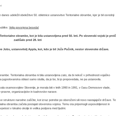
ri
danes udeležil obeležitve 50. obletnice ustanovitve Teritorialne obrambe, kjer je bil osrednji
ublike.
Velja govorjena beseda!
itorialne obrambe, kot je bila ustanovljena pred 50. leti. Po slovenski vojski je prvič
zadišalo pred 28. leti
eve Jobs, ustanovitelj Appla, kot, kdo je bil Jože Pučnik, nestor slovenske države.
brambe. Teritorialna obramba ni bila ustanovljena zato, da bi nekoč v prihodnosti vojaško
 jugoslovanska oblast samo slutila, da jo bo, bi jo prepovedala, ne pa ustanovila.
ala osamosvojitev Slovenije, je morala biti v letih 1990 in 1991, v času Demosove vlade,
-pravne, organizacijske in kadrovske narave.
ke strukture narodne zaščite, kot izraz potrebe po oboroženi sili novo nastajajoče države. Te
alna obramba začela postajati slovenska vojska. Temu sta pripomogli usposobljenost in
vpetost v lokalno okolje in velika podpora med ljudmi.