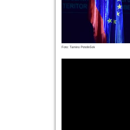
Foto: Tamino Petelinšek