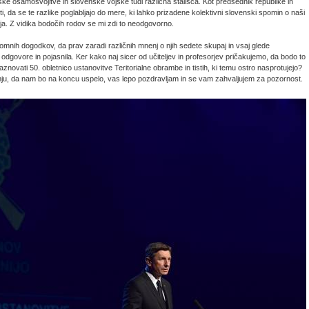
e osamosvojitve in slovenske vojske tudi različna stališča. Kot predsednik republike in
i, da se te razlike poglabljajo do mere, ki lahko prizadene kolektivni slovenski spomin o naši
nja. Z vidika bodočih rodov se mi zdi to neodgovorno.
elomnih dogodkov, da prav zaradi različnih mnenj o njih sedete skupaj in vsaj glede
e odgovore in pojasnila. Ker kako naj sicer od učiteljev in profesorjev pričakujemo, da bodo to
praznovati 50. obletnico ustanovitve Teritorialne obrambe in tistih, ki temu ostro nasprotujejo?
anju, da nam bo na koncu uspelo, vas lepo pozdravljam in se vam zahvaljujem za pozornost.