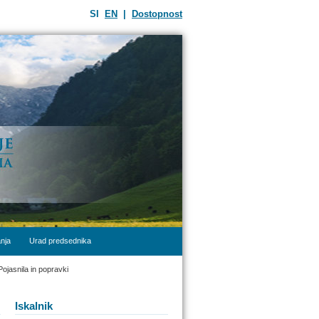
SI
EN
|
Dostopnost
nja
Urad predsednika
Pojasnila in popravki
Iskalnik