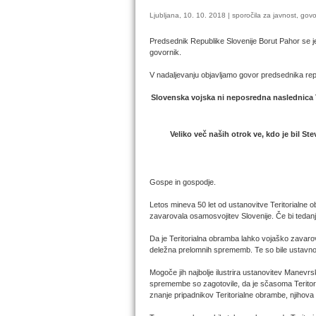
Ljubljana, 10. 10. 2018 | sporočila za javnost, govo
Predsednik Republike Slovenije Borut Pahor se je 
govornik.
V nadaljevanju objavljamo govor predsednika rep
Slovenska vojska ni neposredna naslednica Ter
Veliko več naših otrok ve, kdo je bil St
Gospe in gospodje.
Letos mineva 50 let od ustanovitve Teritorialne o
zavarovala osamosvojitev Slovenije. Če bi tedanja
Da je Teritorialna obramba lahko vojaško zavarov
deležna prelomnih sprememb. Te so bile ustavno
Mogoče jih najbolje ilustrira ustanovitev Manevrs
spremembe so zagotovile, da je sčasoma Teritori
znanje pripadnikov Teritorialne obrambe, njihova 