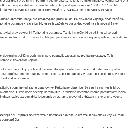
a obramba pred njimi in po njih ni bila ne enaka, ne ista. Tu ni kontinuitete. Vendar pa je ena
velika večina pripadnikov Teritorialne obrambe pred spremembami 1990 in 1991 so bili
oče slovenske vojske, ki je poleti 1991 vojaško zavarovala osamosvojitev Slovenije.
ialne obrambe, kot je bila ustanovljena pred 50. leti. Po slovenski vojski je prvič zadišalo
torialne obrambe v začetku 90. let se je začela vzpostavljati vojaška sila nove države.
avljali prav obvezniki Teritorialne obrambe. Fantje in možje, ki so bili in ostali zvesti
ženi sili, katere del so formalno bili, pač pa svojemu narodu in svojemu političnemu vodstvu.
je slovensko politično vodstvo enotno postavilo za ustanovitev lastne države. To je
obrambe v slovensko vojsko.
orialne obrambe, ki jo je ohranila, a korenito spremenila, nova slovenska država vojaško
na politična enotnost, si dovolimo misliti, da bi ji to uspelo v vsakem primeru. Toda verjetno
e Teritorialne obrambe.
žitvijo spomnite tudi same ustanovitve Teritorialne obrambe, še zlasti zato, ker je bil od
k slovenščina. Glede obeleževanja ustanovitve Teritorialne obrambe imamo potemtakem lahko
lj tehten razlog za poglabljanje polemik o nastanku slovenske države in slovenske vojske.
ednjih šol. Pripravili so razstavo o nastanku slovenske države in slovenske vojske. Med
arodne zaščite.