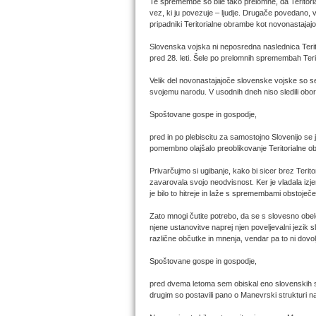
Te spremembe so bile tako prelomne, da Teritorialn
vez, ki ju povezuje – ljudje. Drugače povedano, 
pripadniki Teritorialne obrambe kot novonastajaj
Slovenska vojska ni neposredna naslednica Teritor
pred 28. leti. Šele po prelomnih spremembah Teri
Velik del novonastajajoče slovenske vojske so sest
svojemu narodu. V usodnih dneh niso sledili oboro
Spoštovane gospe in gospodje,
pred in po plebiscitu za samostojno Slovenijo se 
pomembno olajšalo preoblikovanje Teritorialne 
Privarčujmo si ugibanje, kako bi sicer brez Terit
zavarovala svojo neodvisnost. Ker je vladala izjem
je bilo to hitreje in laže s spremembami obstoječ
Zato mnogi čutite potrebo, da se s slovesno obele
njene ustanovitve naprej njen poveljevalni jezi
različne občutke in mnenja, vendar pa to ni dovo
Spoštovane gospe in gospodje,
pred dvema letoma sem obiskal eno slovenskih sr
drugim so postavili pano o Manevrski strukturi n