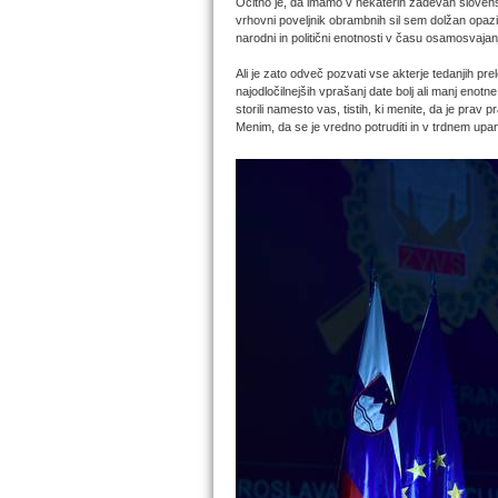
Očitno je, da imamo v nekaterih zadevah slovensk
vrhovni poveljnik obrambnih sil sem dolžan opazit
narodni in politični enotnosti v času osamosvaja
Ali je zato odveč pozvati vse akterje tedanjih pr
najodločilnejših vprašanj date bolj ali manj enotn
storili namesto vas, tistih, ki menite, da je prav 
Menim, da se je vredno potruditi in v trdnem up