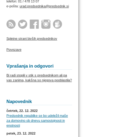
telefon: 01 / 478 13 07
e-pošta:
urad.predsednika@predsednik.si
Spletne strani bivših predsednikov
Povezave
Vprašanja in odgovori
Bi radi stopili v stik s predsednikom ali pa
vas zanima, kakšna so njegova pooblastila?
Napovednik
četrtek, 22. 12. 2022
Predsednik republike se bo udeležil maše
za domovino ob dnevu samostojnosti in
enotnosti
petek, 23. 12. 2022