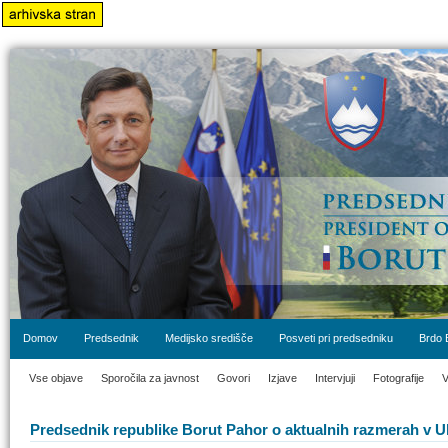
Domov
Predsednik
Medijsko središče
Posveti pri predsedniku
Brdo 
Vse objave
Sporočila za javnost
Govori
Izjave
Intervjuji
Fotografije
V
Predsednik republike Borut Pahor o aktualnih razmerah v Uk