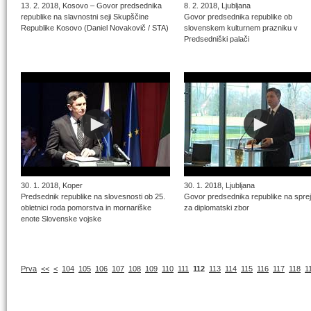
13. 2. 2018, Kosovo – Govor predsednika
8. 2. 2018, Ljubljana
republike na slavnostni seji Skupščine
Govor predsednika republike ob
Republike Kosovo (Daniel Novakovič / STA)
slovenskem kulturnem prazniku v
Predsedniški palači
30. 1. 2018, Koper
30. 1. 2018, Ljubljana
Predsednik republike na slovesnosti ob 25.
Govor predsednika republike na spr
obletnici roda pomorstva in mornariške
za diplomatski zbor
enote Slovenske vojske
Prva
<<
<
104
105
106
107
108
109
110
111
112
113
114
115
116
117
118
1