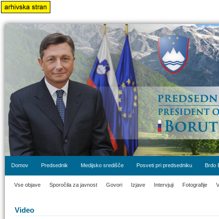
Domov
Predsednik
Medijsko središče
Posveti pri predsedniku
Brdo 
Vse objave
Sporočila za javnost
Govori
Izjave
Intervjuji
Fotografije
V
Video