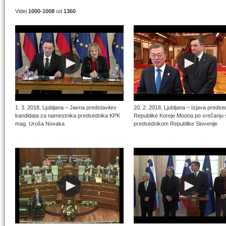
Videi
1000-1008
od
1360
1. 3. 2018, Ljubljana – Javna predstavitev
20. 2. 2018, Ljubljana – Izjava predse
kandidata za namestnika predsednika KPK
Republike Koreje Moona po srečanju 
mag. Uroša Novaka
predsednikom Republike Slovenije