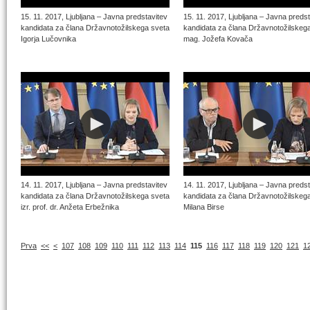
15. 11. 2017, Ljubljana – Javna predstavitev
15. 11. 2017, Ljubljana – Javna preds
kandidata za člana Državnotožilskega sveta
kandidata za člana Državnotožilskeg
Igorja Lučovnika
mag. Jožefa Kovača
14. 11. 2017, Ljubljana – Javna predstavitev
14. 11. 2017, Ljubljana – Javna preds
kandidata za člana Državnotožilskega sveta
kandidata za člana Državnotožilskeg
izr. prof. dr. Anžeta Erbežnika
Milana Birse
Prva
<<
<
107
108
109
110
111
112
113
114
115
116
117
118
119
120
121
1