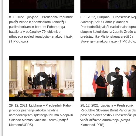
8. 1. 2022, Ljubljana – Predsednik republike
6. 1. 2022, Ljubljana – Predsednik Re
položil venec k spominskemu obeležju
Slovenije Borut Pahor je danes v
padlim borkam in borcem Pohorskega
Predsedniški palači tradicionalno spre
bataljona v počastitev 79. obletnice
skupino kolednikov iz župnije Zreče t
njihovega poslednjega boja - znakovni jezik
predstavnike Misijonskega središča
(TIPK d.o.o.)
Slovenije - znakovni jezik (TIPK d.o.o.
29. 12. 2021, Ljubljana – Predsednik Pahor
28. 12. 2021, Ljubljana – Predsednik
je vročil priznanje jabolko navdiha
Republike Slovenije Borut Pahor je d
ustanoviteljicam spletnega foruma o cepivih
posebni slovesnosti v Predsedniški pa
Science Mamas' Vaccine Forum (Matjaž
vročil državna odlikovanja (Matjaž
Klemenc/UPRS)
Klemenc/UPRS)