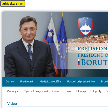
Domov
Predsednik
Medijsko središče
Posveti pri predsedniku
Brdo 
Vse objave
Sporočila za javnost
Govori
Izjave
Intervjuji
Fotografije
V
Video