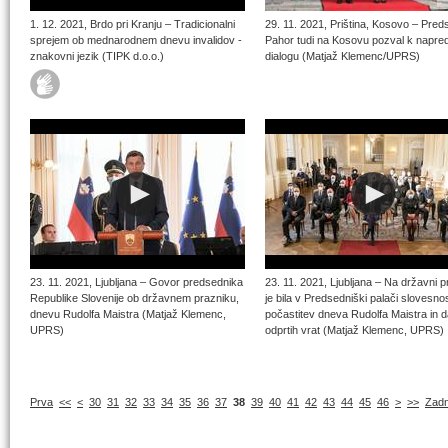
1. 12. 2021, Brdo pri Kranju – Tradicionalni
29. 11. 2021, Priština, Kosovo – Pred
sprejem ob mednarodnem dnevu invalidov -
Pahor tudi na Kosovu pozval k napre
znakovni jezik (TIPK d.o.o.)
dialogu (Matjaž Klemenc/UPRS)
23. 11. 2021, Ljubljana – Govor predsednika
23. 11. 2021, Ljubljana – Na državni p
Republike Slovenije ob državnem prazniku,
je bila v Predsedniški palači slovesno
dnevu Rudolfa Maistra (Matjaž Klemenc,
počastitev dneva Rudolfa Maistra in 
UPRS)
odprtih vrat (Matjaž Klemenc, UPRS)
Prva
<<
<
30
31
32
33
34
35
36
37
38
39
40
41
42
43
44
45
46
>
>>
Zadn