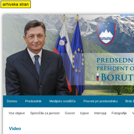
Domov
Predsednik
Medijsko središče
Posveti pri predsedniku
Brdo 
Vse objave
Sporočila za javnost
Govori
Izjave
Intervjuji
Fotografije
V
Video