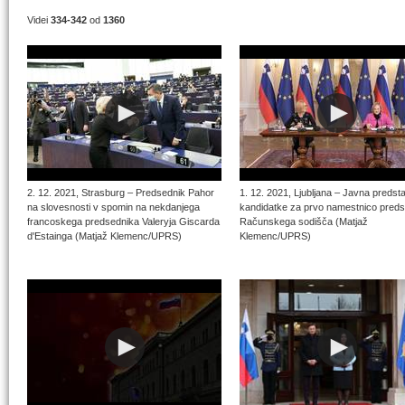
Videi
334-342
od
1360
2. 12. 2021, Strasburg – Predsednik Pahor
1. 12. 2021, Ljubljana – Javna predsta
na slovesnosti v spomin na nekdanjega
kandidatke za prvo namestnico pred
francoskega predsednika Valeryja Giscarda
Računskega sodišča (Matjaž
d'Estainga (Matjaž Klemenc/UPRS)
Klemenc/UPRS)