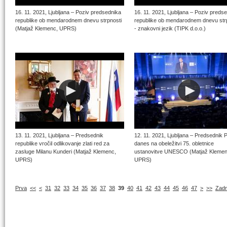
16. 11. 2021, Ljubljana – Poziv predsednika
16. 11. 2021, Ljubljana – Poziv preds
republike ob mendarodnem dnevu strpnosti
republike ob mendarodnem dnevu str
(Matjaž Klemenc, UPRS)
- znakovni jezik (TIPK d.o.o.)
13. 11. 2021, Ljubljana – Predsednik
12. 11. 2021, Ljubljana – Predsednik 
republike vročil odlikovanje zlati red za
danes na obeležitvi 75. obletnice
zasluge Milanu Kunderi (Matjaž Klemenc,
ustanovitve UNESCO (Matjaž Klemen
UPRS)
UPRS)
Prva
<<
<
31
32
33
34
35
36
37
38
39
40
41
42
43
44
45
46
47
>
>>
Zadn