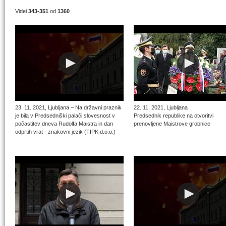
Videi
343-351
od
1360
23. 11. 2021, Ljubljana – Na državni praznik
22. 11. 2021, Ljubljana
je bila v Predsedniški palači slovesnost v
Predsednik republike na otvoritvi
počastitev dneva Rudolfa Maistra in dan
prenovljene Maistrove grobnice
odprtih vrat - znakovni jezik (TIPK d.o.o.)