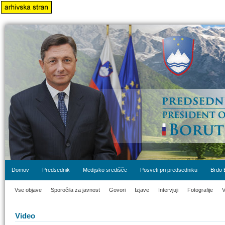
Domov
Predsednik
Medijsko središče
Posveti pri predsedniku
Brdo 
Vse objave
Sporočila za javnost
Govori
Izjave
Intervjuji
Fotografije
V
Video