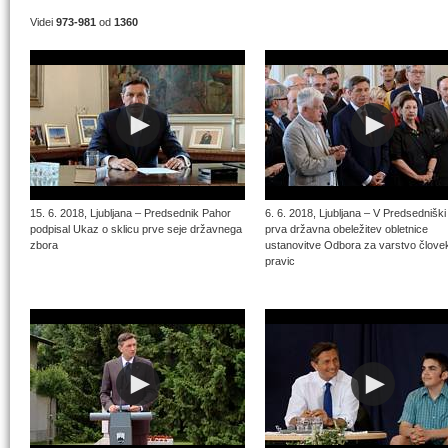
Videi
973-981
od
1360
15. 6. 2018, Ljubljana – Predsednik Pahor
6. 6. 2018, Ljubljana – V Predsedniški
podpisal Ukaz o sklicu prve seje državnega
prva državna obeležitev obletnice
zbora
ustanovitve Odbora za varstvo člove
pravic