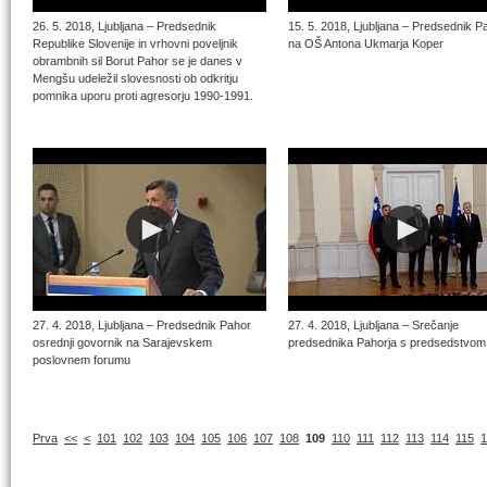
26. 5. 2018, Ljubljana – Predsednik
15. 5. 2018, Ljubljana – Predsednik P
Republike Slovenije in vrhovni poveljnik
na OŠ Antona Ukmarja Koper
obrambnih sil Borut Pahor se je danes v
Mengšu udeležil slovesnosti ob odkritju
pomnika uporu proti agresorju 1990-1991.
27. 4. 2018, Ljubljana – Predsednik Pahor
27. 4. 2018, Ljubljana – Srečanje
osrednji govornik na Sarajevskem
predsednika Pahorja s predsedstvom
poslovnem forumu
Prva
<<
<
101
102
103
104
105
106
107
108
109
110
111
112
113
114
115
1