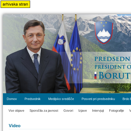
Domov
Predsednik
Medijsko središče
Posveti pri predsedniku
Brdo 
Vse objave
Sporočila za javnost
Govori
Izjave
Intervjuji
Fotografije
V
Video