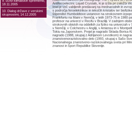
9. Izzivi klimatskih sprememb,
Antiferroelectric Liquid Crystals, ki je izšla pri založbi Wo
18.11.2005
Imel je več vabljenih predavanj na mednarodnih in evrop
s področja feroelektrikov in tekočih kristalov ter biofizike
10. Dialog države z verskimi
štipendist Humboldtove ustanove na strokovnem izpopol
skupnostmi, 14.12.2005
Frankfurtu na Maini v Nemčiji, v letih 1973-75 in 1980 pa
profesor na univerzi v Recifu v Braziliji. V zadnjem obdobj
strokovnih obiskih na oddelkih za fiziko na univerzah 
v Nemčiji, v Colchestru v Angliji, v Amiensu in v Montpelli
Tokiu na Japonskem. Prejel je nagrado Sklada Borisa Ki
nagrado (1988, skupaj z Adrijanom Levstikom) in nagra
znanstvenoraziskovalno delo (1993, skupaj s Sašo Svet
Nacionalnega znanstveno-raziskovalnega sveta pri Mini
znanost in šport Republike Slovenije.