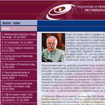
domov
·
tiskaj
teme
1. Mednarodni položaj in vloga
Rojen 26. junija 1940 v Ljubljani, dr
Slovenije, 13.10.2003
profesor za biofiziko na Medicinski 
za fiziko na Fakulteti za matematik
2. O vrednotah, 19.11.2003
Ljubljani, znanstveni svetnik v Ods
Instituta Jožef Stefan in predstojn
3. O vlogi znanja in znanosti,
Izredni član SAZU od 23. aprila 1
10.12.2003
30. maja 1991. Načelnik oddelka za
kemijske vede v III. razredu SAZU
4. Konkurenčnost Slovenije,
tajnik III. razreda od 7. maja 1996 
01.03.2004
Predsednik SAZU od 25. aprila 20
5. Slovenija in Evropska unija,
Raziskovalno dela na področju teoretične fizike in biofiz
19.03.2004
objavil v mednarodnih strokovnih časopisih več odmevnih
prehodih v kristalih, o feroelektričnih kristalih z vodikov
6. Razvoj demokracije in
prehodih v tekočih kristalih, o lastnostih feroelektričnih i
demokratičnih institucij,
tekočih kristalov ter o elastičnih lastnostih bioloških in m
19.05.2004
membran. Skupaj s sodelavci je prispeval k boljšemu ra
dinamičnih lastnosti feroelektričnih kristalov z vodikovi
7. Krepitev konkurenčnosti
model za popis feroelektričnih in antiferoelektričnih tekoč
Slovenije v Evropski uniji,
fizikalne vzroke za različne oblike rdečih krvnih celic i
25.05.2005
krvnih celic v različnih fizikalnih in kemijskih pogojih ter 
8. Cilji Evropske unije v luči
Z Robertom Blincem je soavtor monografije Soft Modes i
sprejemanja nove finančne
Antiferroelectrics, ki je izšla 1974 pri založbi North Hol
perspektive, 21.10.2005
kasneje dopolnjena in prevedena v ruščino in kitajščino
Robertom Blincem pa monografije The Physics of Ferroe