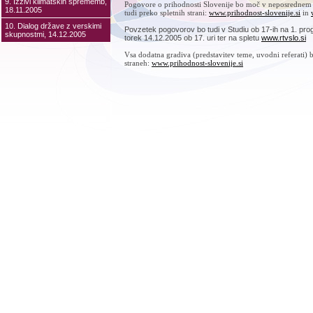
9. Izzivi klimatskih sprememb,
Pogovore o prihodnosti Slovenije bo moč v neposrednem 
18.11.2005
tudi preko spletnih strani:
www.prihodnost-slovenije.si
in
10. Dialog države z verskimi
Povzetek pogovorov bo tudi v Studiu ob 17-ih na 1. pro
skupnostmi, 14.12.2005
torek 14.12.2005 ob 17. uri ter na spletu
www.rtvslo.si
Vsa dodatna gradiva (predstavitev teme, uvodni referati) 
straneh:
www.prihodnost-slovenije.si