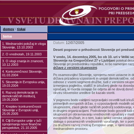
domov
·
tiskaj
teme
Datum:
12/07/2005
1. Mednarodni položaj in vloga
Slovenije, 13.10.2003
Deseti pogovor o prihodnosti Slovenije pri predsed
2. O vrednotah, 19.11.2003
V sredo, 14. decembra 2005, bo ob 10. uri v Veliki s
Slovenije na Gregorčičevi 27 v Ljubljani
potekal dese
3. O vlogi znanja in znanosti,
Slovenije pri predsedniku republike, ki bo namenjen raz
10.12.2003
države z verskimi skupnostmi
.
4. Konkurenčnost Slovenije,
Po osamosvojitvi Slovenije, sprejemu nove ustavne in d
01.03.2004
država prizadeva vzpostaviti in urejati demokratične, od
5. Slovenija in Evropska unija,
odnose z vsemi segmenti družbe, tudi z verskimi skup
19.03.2004
izmenjava pogledov, stališč in izkušenj glede na doseda
vprašanj, ki morda ostajajo še odprta ali ne dovolj doreče
6. Razvoj demokracije in
okviru slovenske ureditve še kazalo storiti.
demokratičnih institucij,
19.05.2004
V pogovoru bodo vabljeni razpravljalci osvetlili tudi izku
primerljivih evropskih držav, o vzpostavljenih modelih 
7. Krepitev konkurenčnosti
skupnostmi, zlasti glede različnih področij sodelovanja,
Slovenije v Evropski uniji,
in drugimi organizacijami. Podrobneje bodo govorili tudi o
25.05.2005
skupnosti pri obravnavanju vrednostnih vprašanj v mod
evropskih družbah, in o tem, kako lahko verske skupnos
8. Cilji Evropske unije v luči
dialoga o posameznih vrednostnih vprašanjih, ter o p
sprejemanja nove finančne
za družbeni razvoj znotraj Evropske unije, v njeni soseš
perspektive, 21.10.2005
mednarodnem prostoru.