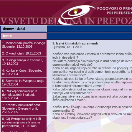
domov
·
tiskaj
teme
1. Mednarodni položaj in vloga
9. Izzivi klimatskih sprememb
Slovenije, 13.10.2003
Ljubljana, 18.11.2005
2. O vrednotah, 19.11.2003
Kakšne vse posledice klimatskih sprememb lahko pričak
letih in desetletjih?
3. O vlogi znanja in znanosti,
Na katera področja človekovega in družbenega delovan
10.12.2003
spremembe najbolj vplivale?
Kako se naj organizirajo družbe in države na področju z
4. Konkurenčnost Slovenije,
energetike, varnosti in drugih pomembnih področjih, na 
01.03.2004
klimatske spremembe?
Kakšne ukrepe lahko države, vlade, gospodarstva in po
5. Slovenija in Evropska unija,
bi lahko vsaj delno oziroma pomembneje omilile napoved
19.03.2004
s klimatskimi spremembami v svetu?
Kako delovati čimbolj uspešno na lokalni, regionalni in m
6. Razvoj demokracije in
postaja vse bolj soodvisen?
demokratičnih institucij,
Zakaj znanstvena spoznanja in napovedi tako počasi prod
19.05.2004
širšo družbeno zavest?
7. Krepitev konkurenčnosti
Kakšni izzivi čakajo Slovenijo v prihodnjih letih in desetle
Slovenije v Evropski uniji,
spremembami?
25.05.2005
Kako se čimbolj učinkovito organizirati in delovati na rav
skupnosti in gospodarstva?
8. Cilji Evropske unije v luči
sprejemanja nove finančne
perspektive, 21.10.2005