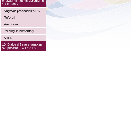
9. Izzivi klimatskih sprememb,
18.11.2005
Nagovor predsednika RS
Referati
Razprava
Predlogi in komentarji
Knjiga
10. Dialog države z verskimi
skupnostmi, 14.12.2005