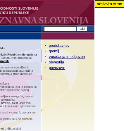
predstavitev
like
gremij
 Vlade Republike Slovenije na
vprašanja in odgovori
i Slovenije pri predsedniku
prememb
.
obvestila
povezave
no segrevanje resnično in
 in mednarodnih institucij le
 spoznanja glede klimatskih
prašanja:
prihodnjih letih in desetletjih?
matske spremembe najbolj
etijstva, energetike, varnosti
ke spremembe?
izvajajo, da bi lahko vsaj
ezi s klimatskimi spremembami
 ravni v svetu, ki postaja vse
šo javnost in širšo družbeno
zvezi s klimatskimi