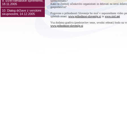
9. Izzivi klimatskih sprememb,
spremembami?
18.11.2005
Kako se čimbolj učinkovito organizirati in delovati na ravni države
gospodarstva?
10. Dialog države z verskimi
Pogovore o prihodnosti Slovenije bo moč v neposrednem video pre
skupnostmi, 14.12.2005
spletnih strani:
www.prihodnost-slovenije.si
in
www.siol.net
Vsa dodatna gradiva (predstavitev teme, uvodni referati) bodo na vo
www.prihodnost-slovenije.si