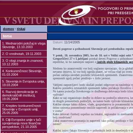
domov
·
tiskaj
teme
Datum:
11/14/2005
1. Mednarodni položaj in vloga
Slovenije, 13.10.2003
Deveti pogovor o prihodnosti Slovenije pri predsedniku repub
2. O vrednotah, 19.11.2003
V petek, 18. novembra 2005, bo ob 10. uri v Veliki sejni sobi
Gregorčičevi 27 v Ljubljani
potekal deveti Pogovor o prihodnost
3. O vlogi znanja in znanosti,
republike, ki bo namenjen razpravi o
izzivih glede klimatskih s
10.12.2003
Medtem ko znanstveniki vse bolj soglasno opozarjajo, da je global
4. Konkurenčnost Slovenije,
nevarno dejstvo, ki vse bolj ogroža planet, se večina vlad po svetu
01.03.2004
počasi začenja zavedati posledic klimatskih sprememb. Znanstvena
sprememb zgolj počasi prodirajo v širšo javnost.
5. Slovenija in Evropska unija,
19.03.2004
Vabljeni razpravljavci bodo skušali podati odgovore na naslednja v
Kakšne posledice klimatskih sprememb lahko pričakuje človeštvo v 
Na katera področja človekovega in družbenega delovanja bodo kli
6. Razvoj demokracije in
vplivale?
demokratičnih institucij,
Kako se naj organizirajo družbe in države na področju zdravstva, km
19.05.2004
in drugih pomembnih področjih, na katere bodo vplivale klimats
Kakšne ukrepe lahko države, vlade, gospodarstva in posamezniki še 
7. Krepitev konkurenčnosti
delno oziroma pomembneje omilile napovedi in pričakovanja v zv
Slovenije v Evropski uniji,
v svetu?
25.05.2005
Kako delovati čimbolj uspešno na lokalni, regionalni in mednarodni
bolj soodvisen?
8. Cilji Evropske unije v luči
Zakaj znanstvena spoznanja in napovedi tako počasi prodirajo v šir
sprejemanja nove finančne
zavest?
perspektive, 21.10.2005
Kakšni izzivi čakajo Slovenijo v prihodnjih letih in desetletjih v 