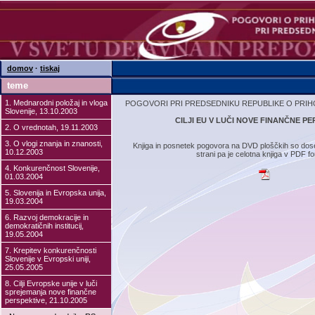
domov
·
tiskaj
teme
1. Mednarodni položaj in vloga
POGOVORI PRI PREDSEDNIKU REPUBLIKE O PRIH
Slovenije, 13.10.2003
CILJI EU V LUČI NOVE FINANČNE P
2. O vrednotah, 19.11.2003
3. O vlogi znanja in znanosti,
Knjiga in posnetek pogovora na DVD ploščkih so dose
10.12.2003
strani pa je celotna knjiga v PDF f
4. Konkurenčnost Slovenije,
01.03.2004
5. Slovenija in Evropska unija,
19.03.2004
6. Razvoj demokracije in
demokratičnih institucij,
19.05.2004
7. Krepitev konkurenčnosti
Slovenije v Evropski uniji,
25.05.2005
8. Cilji Evropske unije v luči
sprejemanja nove finančne
perspektive, 21.10.2005