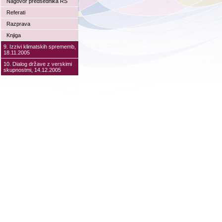
Nagovor predsednika RS
Referati
Razprava
Knjiga
9. Izzivi klimatskih sprememb,
18.11.2005
10. Dialog države z verskimi
skupnostmi, 14.12.2005