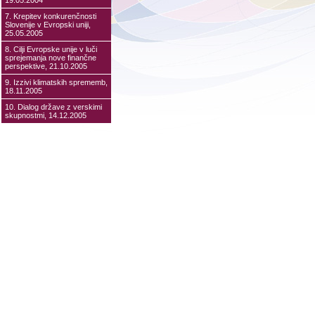
19.05.2004
7. Krepitev konkurenčnosti
Slovenije v Evropski uniji,
25.05.2005
8. Cilji Evropske unije v luči
sprejemanja nove finančne
perspektive, 21.10.2005
9. Izzivi klimatskih sprememb,
18.11.2005
10. Dialog države z verskimi
skupnostmi, 14.12.2005