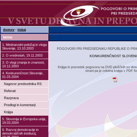
domov
·
tiskaj
teme
1. Mednarodni položaj in vloga
Slovenije, 13.10.2003
POGOVORI PRI PREDSEDNIKU REPUBLIKE O PR
2. O vrednotah, 19.11.2003
KONKURENČNOST SLOVENI
3. O vlogi znanja in znanosti,
10.12.2003
Knjiga in posnetek pogovora na DVD ploščkih so dose
strani pa je celotna knjiga v PDF f
4. Konkurenčnost Slovenije,
01.03.2004
Nagovor predsednika RS
Referati
Razprava
Predlogi in komentarji
Knjiga
5. Slovenija in Evropska unija,
19.03.2004
6. Razvoj demokracije in
demokratičnih institucij,