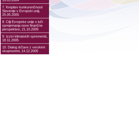
19.05.2004
7. Krepitev konkurenčnosti
Slovenije v Evropski uniji,
25.05.2005
8. Cilji Evropske unije v luči
sprejemanja nove finančne
perspektive, 21.10.2005
9. Izzivi klimatskih sprememb,
18.11.2005
10. Dialog države z verskimi
skupnostmi, 14.12.2005