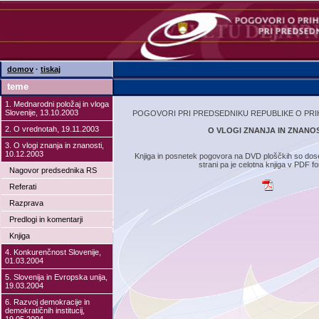
domov
·
tiskaj
teme
1. Mednarodni položaj in vloga
Slovenije, 13.10.2003
POGOVORI PRI PREDSEDNIKU REPUBLIKE O PR
2. O vrednotah, 19.11.2003
O VLOGI ZNANJA IN ZNANOS
3. O vlogi znanja in znanosti,
10.12.2003
Knjiga in posnetek pogovora na DVD ploščkih so dose
strani pa je celotna knjiga v PDF f
Nagovor predsednika RS
Referati
Razprava
Predlogi in komentarji
Knjiga
4. Konkurenčnost Slovenije,
01.03.2004
5. Slovenija in Evropska unija,
19.03.2004
6. Razvoj demokracije in
demokratičnih institucij,