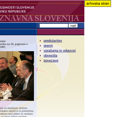
predstavitev
stmi
ovška na 10. pogovoru o
gremij
 2005
vprašanja in odgovori
obvestila
povezave
ujete na današnjem desetem
 vsekakor zanimiva in pomembna.
, odnosa med državo in verskimi
 za razvoj države nasploh,