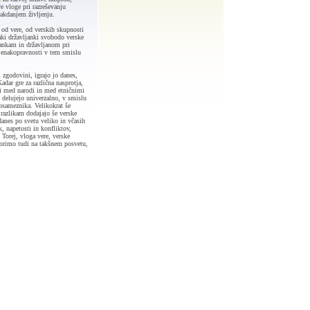
e vloge pri razreševanju
sakdanjem življenju.
j od vere, od verskih skupnosti
saki državljanki svobodo verske
jankam in državljanom pri
i enakopravnosti v tem smislu
 zgodovini, igrajo jo danes,
adar gre za različna nasprotja,
ami med narodi in med etničnimi
e delujejo univerzalno, v smislu
osameznika. Velikokrat še
 razlikam dodajajo še verske
 danes po svetu veliko in včasih
k, napetosti in konfliktov,
. Torej, vloga vere, verske
vorimo tudi na takšnem posvetu,