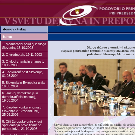
domov
·
tiskaj
teme
1. Mednarodni položaj in vloga
Slovenije, 13.10.2003
Dialog države z verskimi skupno
Nagovor predsednika republike Slovenije dr.Janeza Drn
prihodnosti Slovenije, 14. decembra
2. O vrednotah, 19.11.2003
3. O vlogi znanja in znanosti,
10.12.2003
4. Konkurenčnost Slovenije,
01.03.2004
5. Slovenija in Evropska unija,
19.03.2004
6. Razvoj demokracije in
demokratičnih institucij,
19.05.2004
7. Krepitev konkurenčnosti
Slovenije v Evropski uniji,
25.05.2005
8. Cilji Evropske unije v luči
Zahvaljujem se vam za udeležbo, za vaš odziv na vabilo, da sodel
sprejemanja nove finančne
pogovoru o prihodnosti Slovenije. Tokrat smo izbrali temo, ki je
perspektive, 21.10.2005
Gre za vprašanje verskih skupnosti, njihovega mesta v naši državi
skupnostmi, za vprašanje vloge in pomena ver in verskih skupnosti