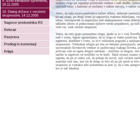
9. Izzivi klimatskih sprememb,
njihove vloge pri izgradnji pozitivnih vrednot v naši družbi, njihov
18.11.2005
različnih težav, s katerimi se soočamo v našem razvoju, v našem v
10. Dialog države z verskimi
Vemo, da naša ustava predvideva ločitev države, državnih instituci
skupnostmi, 14.12.2005
po eni strani; po drugi strani pa zagotavlja vsakemu državljanu, v
izbire, veroizpovedi in implicitno tudi enakopravnost vsem državl
Nagovor predsednika RS
takšnem izboru in prakticiranju njihove verske pripadnosti, pa tud
vseh ver, vseh verskih skupnosti.
Referati
Vemo, da vere igrajo pomembno vlogo, igrale so jo v vsej človeški
Razprava
tudi v svetu, čeprav ugotavljamo, da ta vloga ni vedno pozitivna. K
napetosti, konflikte v svetu, so le-ti velikokrat pogojeni z razlik
Predlogi in komentarji
skupnostmi. Velikokrat religije pri tem ne delujejo pomirjujoče, n
univerzalnih človekovih vrednot in spoštovanja vsakega človeka, p
Knjiga
prilivajo olje na ogenj drugim razlikam – etničnim in drugim, tem
razlike in napetosti ter konflikti so še hujši. Takih situacij imamo
izgleda, da jih je vedno več, da prihaja do novih, tudi verskih razli
marsikje tudi tam, kjer jih že dolgo ni bilo ali pa jih sploh ni bilo
skupnosti je vsekakor zelo pomembna in prav je, da o tem sprego
kot je naš današnji.