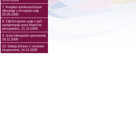
19.05.2004
7. Krepitev konkurenčnosti
Slovenije v Evropski uniji,
25.05.2005
8. Cilji Evropske unije v luči
sprejemanja nove finančne
perspektive, 21.10.2005
9. Izzivi klimatskih sprememb,
18.11.2005
10. Dialog države z verskimi
skupnostmi, 14.12.2005