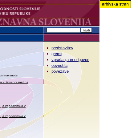
predstavitev
gremij
vprašanja in odgovori
obvestila
povezave
osi navznoter
 - Slovenci spet na
o, a zgodovinsko v
o, a zgodovinsko v