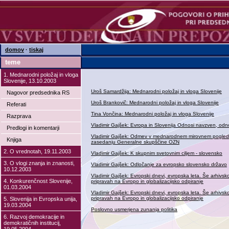
domov
·
tiskaj
teme
1. Mednarodni položaj in vloga
Slovenije, 13.10.2003
Uroš Samardžija: Mednarodni položaj in vloga Slovenije
Nagovor predsednika RS
Uroš Brankovič: Mednarodni položaj in vloga Slovenije
Referati
Tina Vončina: Mednarodni položaj in vloga Slovenije
Razprava
Vladimir Gajšek: Evropa in Slovenija Odnosi navzven, odn
Predlogi in komentarji
Vladimir Gajšek: Odmev v mednarodnem mirovnem pogledu
Knjiga
zasedanju Generalne skupščine OZN
2. O vrednotah, 19.11.2003
Vladimir Gajšek: K skupnim svetovnim ciljem - slovensko
3. O vlogi znanja in znanosti,
Vladimir Gajšek: Odločanje za evropsko slovensko državo
10.12.2003
Vladimir Gajšek: Evropski dnevi, evropska leta. Še arhivsk
4. Konkurenčnost Slovenije,
pripravah na Evropo in globalizacijsko odpiranje
01.03.2004
Vladimir Gajšek: Evropski dnevi, evropska leta. Še arhivsk
pripravah na Evropo in globalizacijsko odpiranje
5. Slovenija in Evropska unija,
19.03.2004
Poslovno usmerjena zunanja politika
6. Razvoj demokracije in
demokratičnih institucij,