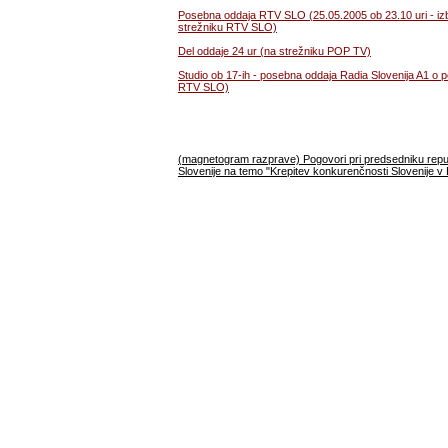
Posebna oddaja RTV SLO (25.05.2005 ob 23.10 uri - izb
strežniku RTV SLO)
Del oddaje 24 ur (na strežniku POP TV)
Studio ob 17-ih - posebna oddaja Radia Slovenija A1 o p
RTV SLO)
(magnetogram razprave) Pogovori pri predsedniku repub
Slovenije na temo "Krepitev konkurenčnosti Slovenije v