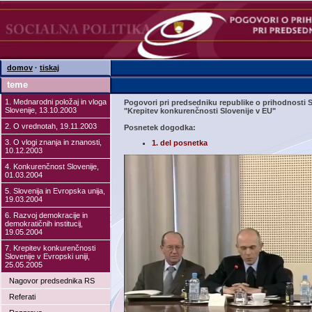
domov
·
tiskaj
teme
1. Mednarodni položaj in vloga
Pogovori pri predsedniku republike o prihodnosti 
Slovenije, 13.10.2003
"Krepitev konkurenčnosti Slovenije v EU"
2. O vrednotah, 19.11.2003
Posnetek dogodka:
3. O vlogi znanja in znanosti,
1. del posnetka
10.12.2003
4. Konkurenčnost Slovenije,
01.03.2004
5. Slovenija in Evropska unija,
19.03.2004
6. Razvoj demokracije in
demokratičnih institucij,
19.05.2004
7. Krepitev konkurenčnosti
Slovenije v Evropski uniji,
25.05.2005
Nagovor predsednika RS
Referati