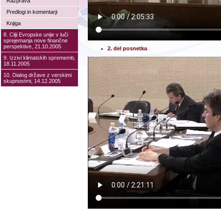
Razprava
Predlogi in komentarji
Knjiga
8. Cilji Evropske unije v luči
sprejemanja nove finančne
perspektive, 21.10.2005
2. del posnetka
9. Izzivi klimatskih sprememb,
18.11.2005
10. Dialog države z verskimi
skupnostmi, 14.12.2005