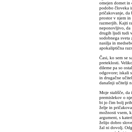
omejen domet in d
podobo človeka in
pričakovanje, da 
prostor v njem in 
razmerjih. Kajti r
neponovljivo, da 
drugih ljudi tudi 
sodobnega sveta z
nasilja in medseb
apokaliptična razs
Časi, ko sem se sa
preteklosti. Velik
dileme pa so ostal
odgovore; iskali s
in drugačne učitel
današnji učitelji
Moje stališče, da
premislekov o njej,
bi jo čim bolj prib
želje in pričakov
možnosti vsem, ki 
argument, s kater
želijo dobro slov
žal ni dovolj. Odg