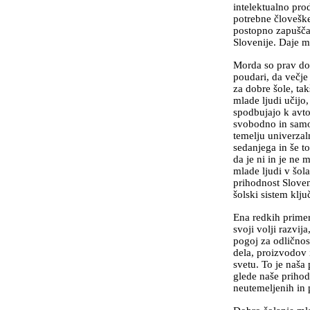
intelektualno pro
potrebne človeške
postopno zapuščan
Slovenije. Daje m
Morda so prav dog
poudari, da večje
za dobre šole, ta
mlade ljudi učijo,
spodbujajo k avto
svobodno in samos
temelju univerzal
sedanjega in še t
da je ni in je ne 
mlade ljudi v šola
prihodnost Sloven
šolski sistem klj
Ena redkih primerj
svoji volji razvij
pogoj za odličnos
dela, proizvodov 
svetu. To je naša
glede naše prihodn
neutemeljenih in 