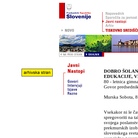
DOBRO ŠOLAN
EDUKACIJE, 
80 - letnica gimn
Govor predsednik
Murska Sobota
,
8
Vsekakor ni le č
spregovoriti na ta
svojega poslanstv
prekmurskih izob
slovenskega sveta