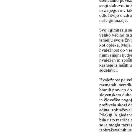
esencialno povez
svoji duhovni in 
in z njegovo v t
odločitvijo o zdr
naše gimnazije.
Svoji gimnaziji s
veliko večino tist
temelju svoje živl
kot obleka. Moja,
hvaležnost do vse
njimi sijajni ljudj
hvaležen in spošt
kasneje iz naših uč
sodelavci.
Hvaležnost pa velj
razmerah, neredko 
branili pravico d
slovenskem duhov
in človeške pogoj
preživela skozi do
edina izobraževal
Prlekiji. A gleda
bila tisto rastišč
se je mogla razra
izobraževalnih us