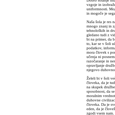
Dobro šolanje mla
vzgoje in izobraž
uniformnosti. Mogo
in mogoče je segat
Naša šola je res 
mnogo znanj in zg
tehnoloških in dru
gledano tudi z vid
bi na primer, da b
to, kar se v šoli 
podatkov, informaci
mora človek s pom
učenja ni posnem
razočaranje in ne
opravljanje druž
njegovo duhovno r
Želeli bi v šoli v
človeka, da je tu
na skupek družben
sposobnost, da se
moralnim vrednota
duhovne civilizac
človeka. Da je sv
eden, da je člove
zgodi vsem nam. M