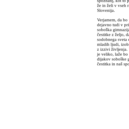
spoznanj, kot to p
že in želi v vseh 
Slovenija.
Verjamem, da bo p
dejavno tudi v pr
soboška gimnazija
čestitke z željo, 
sodobnega sveta o
mladih ljudi, izo
z izzivi življenja.
je veliko, laže bo
dijakov soboške g
čestitka in naš sp