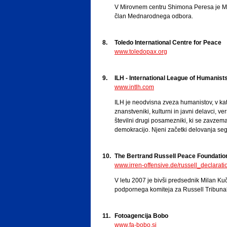
V Mirovnem centru Shimona Peresa je M
član Mednarodnega odbora.
8.
Toledo International Centre for Peace
www.toledopax.org
9.
ILH - International League of Humanist
www.intlh.com
ILH je neodvisna zveza humanistov, v kate
znanstveniki, kulturni in javni delavci, ve
številni drugi posamezniki, ki se zavzema
demokracijo. Njeni začetki delovanja seg
10.
The Bertrand Russell Peace Foundatio
www.irren-offensive.de/russell_declarati
V letu 2007 je bivši predsednik Milan Ku
podpornega komiteja za Russell Tribunal
11.
Fotoagencija Bobo
www.fa-bobo.si