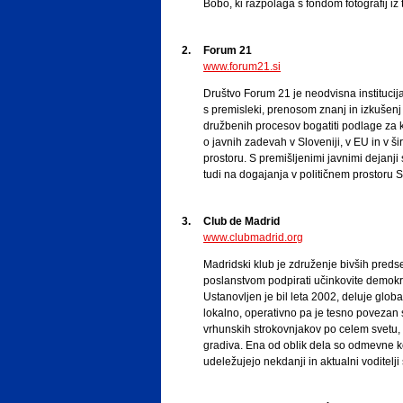
Bobo, ki razpolaga s fondom fotografij iz
2.
Forum 21
www.forum21.si
Društvo Forum 21 je neodvisna institucija 
s premisleki, prenosom znanj in izkušenj 
družbenih procesov bogatiti podlage za
o javnih zadevah v Sloveniji, v EU in v
prostoru. S premišljenimi javnimi dejanj
tudi na dogajanja v političnem prostoru S
3.
Club de Madrid
www.clubmadrid.org
Madridski klub je združenje bivših preds
poslanstvom podpirati učinkovite demokr
Ustanovljen je bil leta 2002, deluje globa
lokalno, operativno pa je tesno povezan 
vrhunskih strokovnjakov po celem svetu, k
gradiva. Ena od oblik dela so odmevne ko
udeležujejo nekdanji in aktualni voditelji