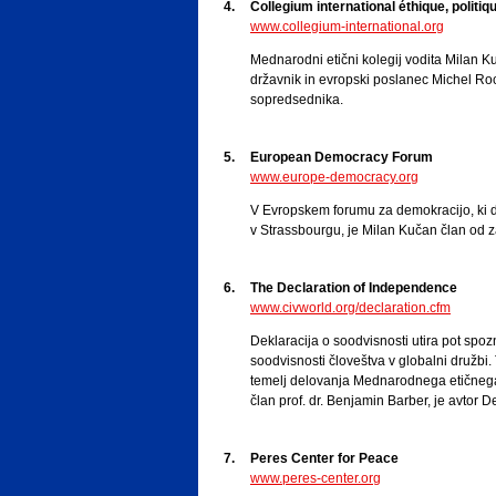
4.
Collegium international éthique, politiqu
www.collegium-international.org
Mednarodni etični kolegij vodita Milan Ku
državnik in evropski poslanec Michel Roc
sopredsednika.
5.
European Democracy Forum
www.europe-democracy.org
V Evropskem forumu za demokracijo, ki d
v Strassbourgu, je Milan Kučan član od 
6.
The Declaration of Independence
www.civworld.org/declaration.cfm
Deklaracija o soodvisnosti utira pot spo
soodvisnosti človeštva v globalni družbi.
temelj delovanja Mednarodnega etičnega
član prof. dr. Benjamin Barber, je avtor D
7.
Peres Center for Peace
www.peres-center.org