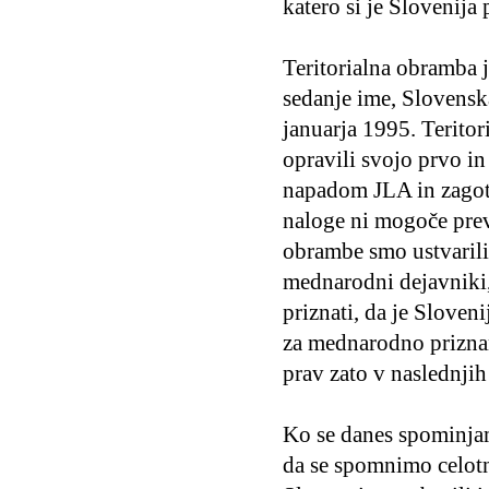
katero si je Slovenija 
Teritorialna obramba j
sedanje ime, Slovenska
januarja 1995. Teritor
opravili svojo prvo i
napadom JLA in zagot
naloge ni mogoče prev
obrambe smo ustvarili
mednarodni dejavniki, 
priznati, da je Sloven
za mednarodno priznan
prav zato v naslednjih 
Ko se danes spominjam
da se spomnimo celotn