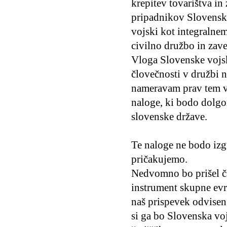
krepitev tovarištva in
pripadnikov Slovenske
vojski kot integralnem
civilno družbo in zave
Vloga Slovenske vojsk
človečnosti v družbi 
nameravam prav tem v
naloge, ki bodo dolgo
slovenske države.
Te naloge ne bodo izgu
pričakujemo.
Nedvomno bo prišel ča
instrument skupne evr
naš prispevek odvisen 
si ga bo Slovenska vo