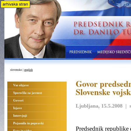
slovensko |
english
Govor predsedn
Vse objave
Slovenske vojsk
Sporočila za javnost
Govori
Ljubljana, 15.5.2008 | s
Izjave
Intervjuji
Pojasnila in popravki
Predsednik republike d
Foto in video