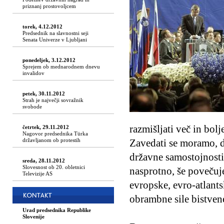
priznanj prostovoljcem
torek, 4.12.2012
Predsednik na slavnostni seji
Senata Univerze v Ljubljani
ponedeljek, 3.12.2012
Sprejem ob mednarodnem dnevu
invalidov
petek, 30.11.2012
Strah je največji sovražnik
svobode
razmišljati več in bolj
četrtek, 29.11.2012
Nagovor predsednika Türka
državljanom ob protestih
Zavedati se moramo, d
državne samostojnosti
sreda, 28.11.2012
Slovesnost ob 20. obletnici
nasprotno, še povečuje
Televizije AS
evropske, evro-atlant
obrambne sile bistven
Urad predsednika Republike
Slovenije