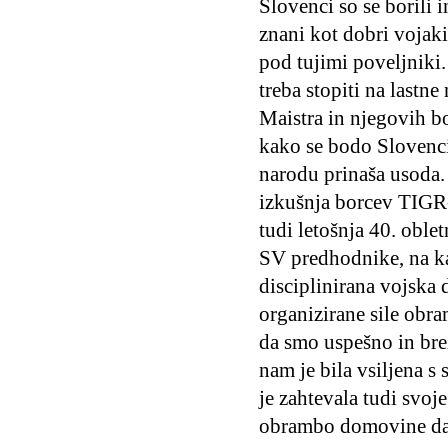
Slovenci so se borili i
znani kot dobri vojak
pod tujimi poveljniki.
treba stopiti na lastn
Maistra in njegovih bo
kako se bodo Slovenci
narodu prinaša usoda. 
izkušnja borcev TIGR-
tudi letošnja 40. obl
SV predhodnike, na k
disciplinirana vojska 
organizirane sile obra
da smo uspešno in bre
nam je bila vsiljena s
je zahtevala tudi svoj
obrambo domovine dali