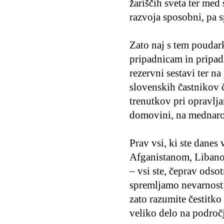
žariščih sveta ter me
razvoja sposobni, pa 
Zato naj s tem poudar
pripadnicam in pripa
rezervni sestavi ter 
slovenskih častnikov 
trenutkov pri opravlja
domovini, na mednarod
Prav vsi, ki ste dane
Afganistanom, Liban
– vsi ste, čeprav odsot
spremljamo nevarnosti,
zato razumite čestitko
veliko delo na področ