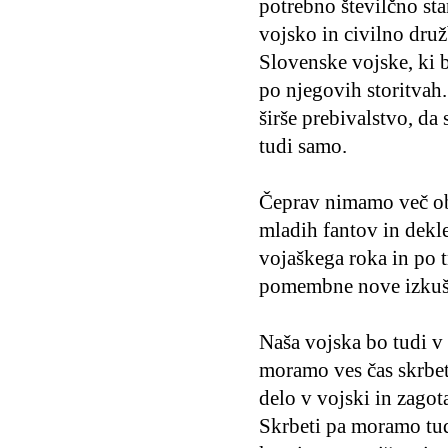
potrebno številčno sta
vojsko in civilno druž
Slovenske vojske, ki b
po njegovih storitvah.
širše prebivalstvo, d
tudi samo.
Čeprav nimamo več ob
mladih fantov in dekle
vojaškega roka in po t
pomembne nove izkušnj
Naša vojska bo tudi v
moramo ves čas skrbet
delo v vojski in zagot
Skrbeti pa moramo tud