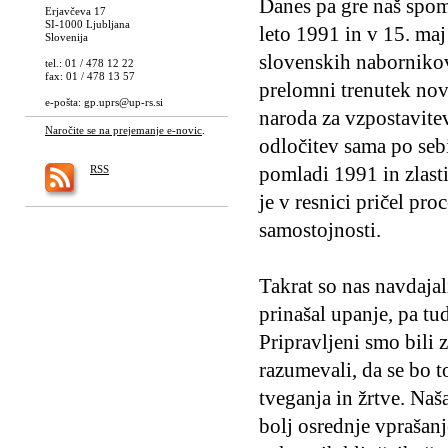
Danes pa gre naš spomi
Erjavčeva 17
SI-1000 Ljubljana
leto 1991 in v 15. maj 
Slovenija
slovenskih nabornikov 
tel.: 01 / 478 12 22
fax: 01 / 478 13 57
prelomni trenutek nove
e-pošta:
gp.uprs@up-rs.si
naroda za vzpostavitev
Naročite se na prejemanje e-novic
.
odločitev sama po sebi
pomladi 1991 in zlasti
RSS
je v resnici pričel pro
samostojnosti.
Takrat so nas navdajal
prinašal upanje, pa tud
Pripravljeni smo bili 
razumevali, da se bo t
tveganja in žrtve. Naš
bolj osrednje vprašanj