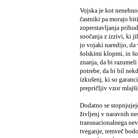
Vojska je kot nenehno 
častniki pa morajo bi
zoperstavljanja priho
soočanja z izzivi, ki j
jo vojaki naredijo, da 
šolskimi klopmi, in šo
znanja, da bi razumeli 
potrebe, da bi bil nek
izkušenj, ki so garanc
prepričljiv vzor mlajš
Dodatno se stopnjujejo
življenj v naravnih n
transnacionalnega nev
tveganje, temveč bodo