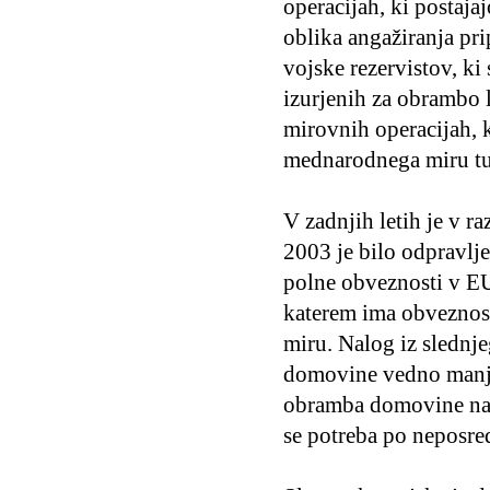
operacijah, ki postaja
oblika angažiranja pr
vojske rezervistov, k
izurjenih za obrambo 
mirovnih operacijah, 
mednarodnega miru tudi
V zadnjih letih je v r
2003 je bilo odpravlje
polne obveznosti v EU
katerem ima obveznos
miru. Nalog iz slednj
domovine vedno manj b
obramba domovine najb
se potreba po neposre