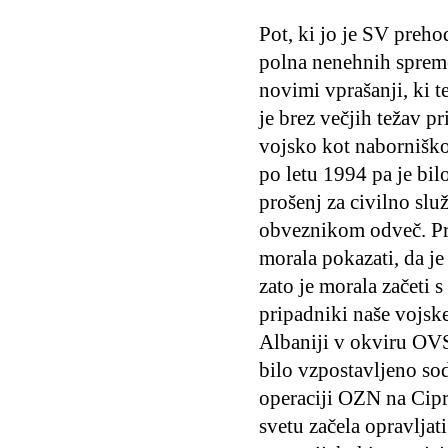
Pot, ki jo je SV prehod
polna nenehnih spreme
novimi vprašanji, ki t
je brez večjih težav p
vojsko kot naborniško
po letu 1994 pa je bil
prošenj za civilno slu
obveznikom odveč. Pri
morala pokazati, da j
zato je morala začeti
pripadniki naše vojske
Albaniji v okviru OVSE
bilo vzpostavljeno so
operaciji OZN na Cip
svetu začela opravljat