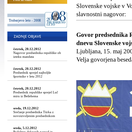
Slovenske vojske v Vo
slavnostni nagovor:
Govor predsednika Re
dnevu Slovenske voj
četrtek, 20.12.2012
Ljubljana, 15. maj 20
Nagovor predsednika republike ob
izteku mandata
Velja govorjena besed
četrtek, 20.12.2012
Predsednik sprejel najboljše
športnike v letu 2012
četrtek, 20.12.2012
Predsednik republike sprejel Luč
miru iz Betlehema
sreda, 19.12.2012
Srečanje predsednika Türka z
novoizvoljenim predsednikom
sreda, 5.12.2012
Podelitev državnih nagrad in