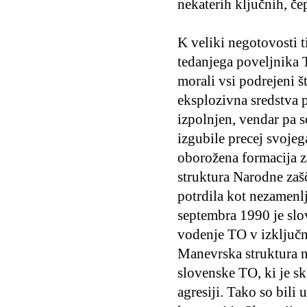
nekaterih ključnih, č
K veliki negotovosti t
tedanjega poveljnika 
morali vsi podrejeni š
eksplozivna sredstva p
izpolnjen, vendar pa s
izgubile precej svojeg
oborožena formacija z
struktura Narodne zašč
potrdila kot nezamenl
septembra 1990 je slov
vodenje TO v izključni
Manevrska struktura na
slovenske TO, ki je s
agresiji. Tako so bili