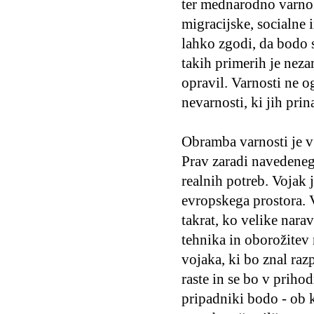
ter mednarodno varnos
migracijske, socialne
lahko zgodi, da bodo 
takih primerih je neza
opravil. Varnosti ne o
nevarnosti, ki jih pri
Obramba varnosti je v
Prav zaradi navedenega
realnih potreb. Vojak 
evropskega prostora. V
takrat, ko velike nar
tehnika in oborožitev
vojaka, ki bo znal raz
raste in se bo v prih
pripadniki bodo - ob 