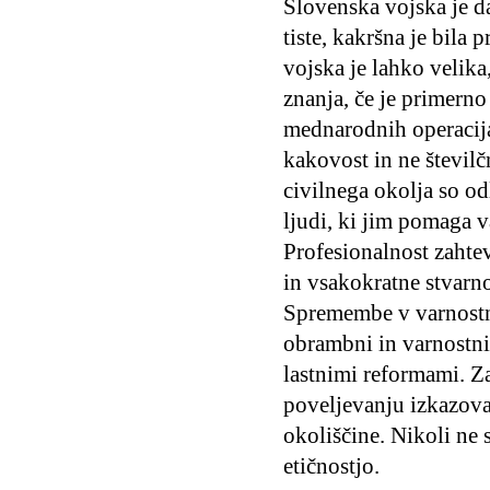
Slovenska vojska je da
tiste, kakršna je bil
vojska je lahko velika
znanja, če je primerno 
mednarodnih operacij
kakovost in ne številč
civilnega okolja so od
ljudi, ki jim pomaga v
Profesionalnost zahte
in vsakokratne stvarn
Spremembe v varnostne
obrambni in varnostni 
lastnimi reformami. Za
poveljevanju izkazova
okoliščine. Nikoli ne
etičnostjo.